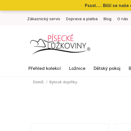
Přejít
Pssst..... Blíží se na
na
obsah
Zákaznický servis
Doprava a platba
Blog
O nás
Přehled kolekcí
Ložnice
Dětský pokoj
Domů
Bytové doplňky