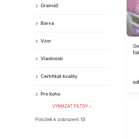
p
d
Gramáž
r
a
u
o
n
k
Barva
d
e
t
N
u
l
ů
Vzor
k
Se
t
fi
Vlastnosti
ů
Certifikát kvality
od
Pro koho
VYMAZAT FILTRY
Položek k zobrazení:
13