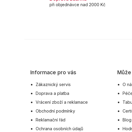
při objednávce nad 2000 Kč
Z
á
p
a
Informace pro vás
Může 
t
í
Zákaznický servis
O ná
Doprava a platba
Péče
Vrácení zboží a reklamace
Tabu
Obchodní podmínky
Certi
Reklamační řád
Blog
Ochrana osobních údajů
Hodn