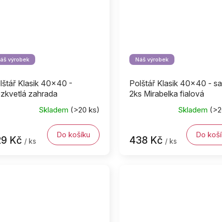
áš výrobek
Náš výrobek
lštář Klasik 40x40 -
Polštář Klasik 40x40 - s
zkvetlá zahrada
2ks Mirabelka fialová
Skladem
(>20 ks)
Skladem
(>2
Do košíku
Do koší
29 Kč
438 Kč
/ ks
/ ks