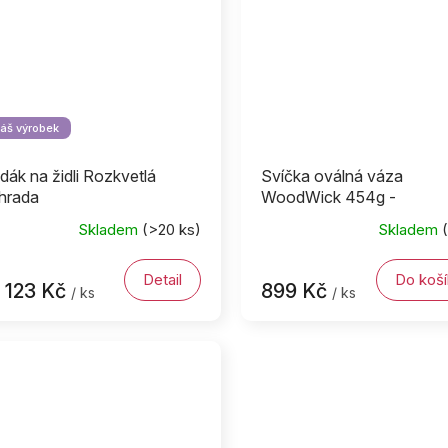
áš výrobek
dák na židli Rozkvetlá
Svíčka oválná váza
hrada
WoodWick 454g -
Levandulová lázeň
Skladem
(>20 ks)
Skladem
Detail
Do koší
123 Kč
899 Kč
/ ks
/ ks