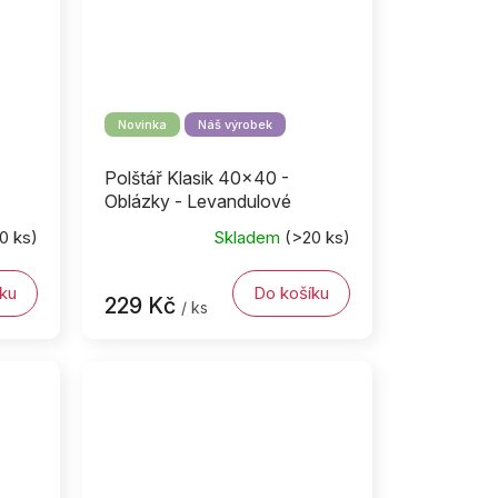
Novinka
Náš výrobek
Polštář Klasik 40x40 -
Oblázky - Levandulové
0 ks)
Skladem
(>20 ks)
ku
Do košíku
229 Kč
/ ks