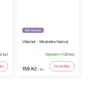
Náš výrobek
Váleček - Mirabelka fialová
(2 ks)
Skladem
(>20 ks)
ku
Do košíku
159 Kč
/ ks