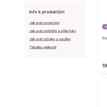
Info k produktům
Jak prát povlečení
N
Jak prát polštáře a přikrývky
Fr
Jak prát ručníky a osušky
Tabulka velikostí
1