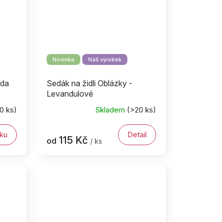
Novinka
Náš výrobek
ada
Sedák na židli Oblázky -
Levandulové
0 ks)
Skladem
(>20 ks)
ku
Detail
115 Kč
od
/ ks