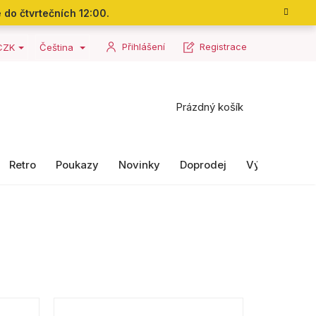
 do čtvrtečních 12:00.
Přihlášení
Registrace
CZK
Čeština
Nákupní
Prázdný košík
košík
Retro
Poukazy
Novinky
Doprodej
Výrobky II. ja