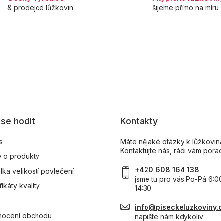
a
& prodejce lůžkovin
šijeme přímo na míru
c
í
p
r
v
k
y
v
ý
p
i
s
se hodit
Kontakty
u
s
Máte nějaké otázky k lůžkovi
Kontaktujte nás, rádi vám pora
 o produkty
+420 608 164 138
lka velikostí povlečení
jsme tu pro vás Po-Pá 6:0
fikáty kvality
14:30
info@piseckeluzkoviny.
ocení obchodu
napište nám kdykoliv