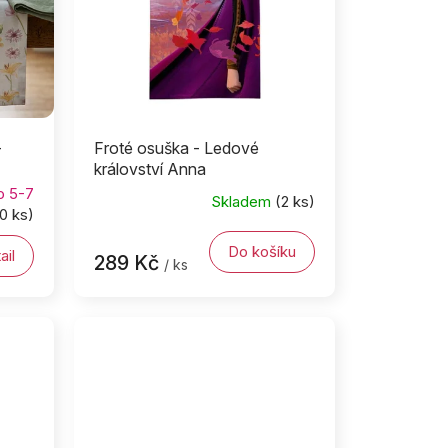
-
Froté osuška - Ledové
království Anna
o 5-7
Skladem
(2 ks)
0 ks)
Do košíku
ail
289 Kč
/ ks