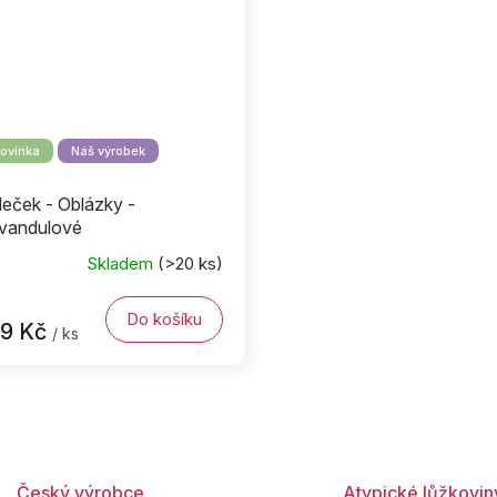
ovinka
Náš výrobek
leček - Oblázky -
vandulové
Skladem
(>20 ks)
Do košíku
59 Kč
/ ks
O
v
l
á
d
Český výrobce
Atypické lůžkovin