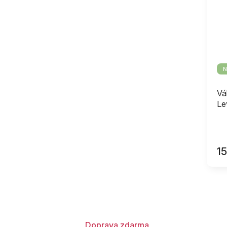
N
Vá
Le
1
Doprava zdarma