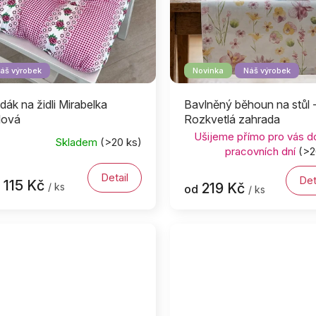
áš výrobek
Novinka
Náš výrobek
dák na židli Mirabelka
Bavlněný běhoun na stůl 
alová
Rozkvetlá zahrada
Ušijeme přímo pro vás d
Skladem
(>20 ks)
pracovních dní
(>2
Detail
Det
115 Kč
219 Kč
/ ks
od
/ ks