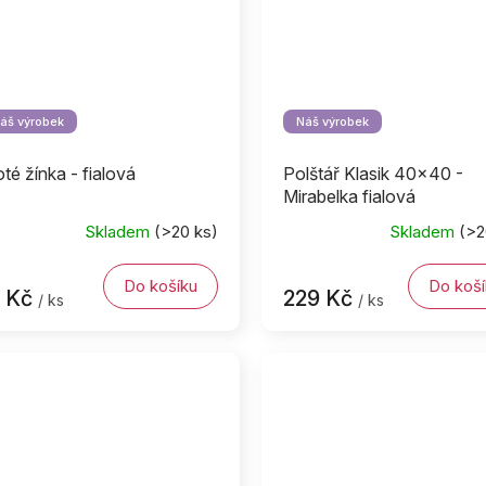
áš výrobek
Náš výrobek
oté žínka - fialová
Polštář Klasik 40x40 -
Mirabelka fialová
Skladem
(>20 ks)
Skladem
(>2
Do košíku
Do koší
9 Kč
229 Kč
/ ks
/ ks