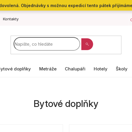
še dovolená. Objednávky s možnou expedicí tento pátek přijímáme
Kontakty
Bytové doplňky
Metráže
Chalupáři
Hotely
Školy
Bytové doplňky