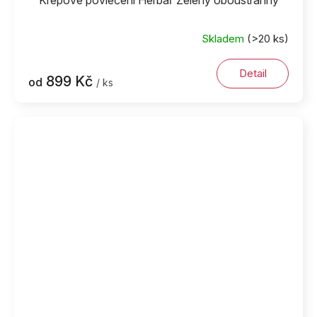
Krepové povlečení Herbář Zelený oboustranný
Skladem
(>20 ks)
Detail
899 Kč
od
/ ks