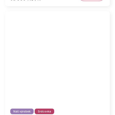
Náš výrobek
Srdcovka