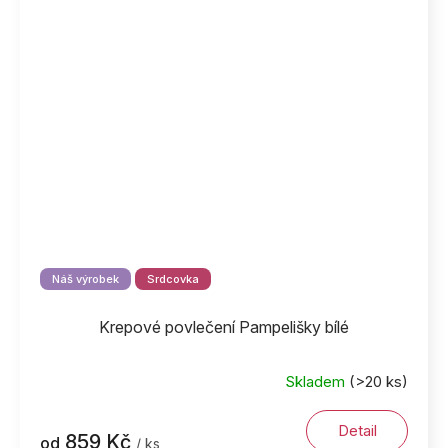
Náš výrobek
Srdcovka
Krepové povlečení Pampelišky bílé
Skladem
(>20 ks)
Detail
859 Kč
od
/ ks