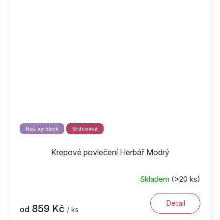
Náš výrobek
Srdcovka
Krepové povlečení Herbář Modrý
Skladem
(>20 ks)
Detail
859 Kč
od
/ ks