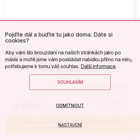
Pojďte dál a buďte tu jako doma. Dáte si
cookies?
Aby vám šlo brouzdání na našich stránkách jako po
Náš výrobek
másle a mohli jsme vám poskládat nabídku přímo na míru,
potřebujeme k tomu váš souhlas.
Další informace
.
Krepové povlečení Vrba
SOUHLASÍM
Skladem
(>20 ks)
Detail
859 Kč
ODMÍTNOUT
od
/ ks
Všechny přijaté objednávky budeme expedovat
NASTAVENÍ
až po naší dovolené od 19. srpna