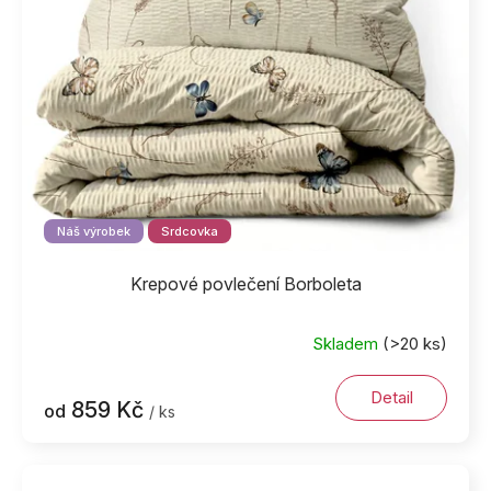
Náš výrobek
Srdcovka
Krepové povlečení Borboleta
Skladem
(>20 ks)
Detail
859 Kč
od
/ ks