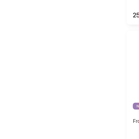
2
N
Fr