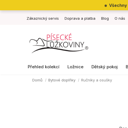
Přejít
Všechny 
na
obsah
Zákaznický servis
Doprava a platba
Blog
O nás
Přehled kolekcí
Ložnice
Dětský pokoj
Domů
Bytové doplňky
Ručníky a osušky
P
Ř