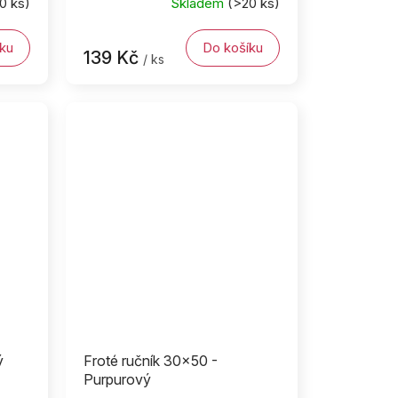
0 ks)
Skladem
(>20 ks)
ku
Do košíku
139 Kč
/ ks
ý
Froté ručník 30x50 -
Purpurový