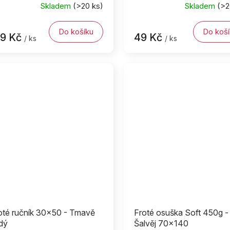
Skladem
(>20 ks)
Skladem
(>2
Do košíku
Do koší
39 Kč
49 Kč
/ ks
/ ks
oté ručník 30x50 - Tmavě
Froté osuška Soft 450g -
dý
Šalvěj 70x140