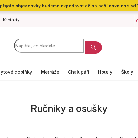
přijaté objednávky budeme expedovat až po naší dovolené od 
Kontakty
Bytové doplňky
Metráže
Chalupáři
Hotely
Školy
Ručníky a osušky