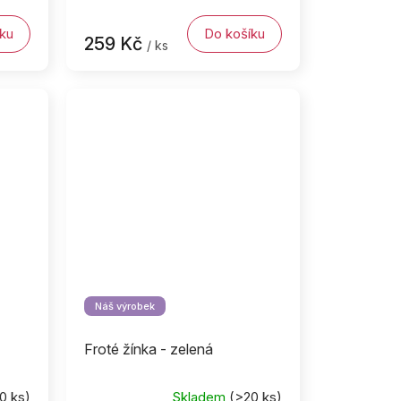
ku
Do košíku
259 Kč
/ ks
Náš výrobek
Froté žínka - zelená
0 ks)
Skladem
(>20 ks)