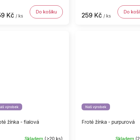
Do košíku
Do koší
59 Kč
259 Kč
/ ks
/ ks
áš výrobek
Náš výrobek
oté žínka - fialová
Froté žínka - purpurová
Skladem
(>20 ks)
Skladem
(2