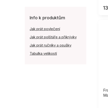
1
Info k produktům
Jak prát povlečení
Jak prát polštáře a přikrývky
Jak prát ručníky a osušky
Tabulka velikostí
Fr
Ma