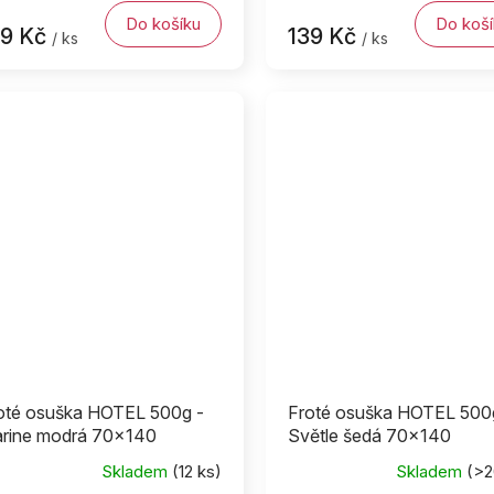
Do košíku
Do koší
39 Kč
139 Kč
/ ks
/ ks
oté osuška HOTEL 500g -
Froté osuška HOTEL 500
rine modrá 70x140
Světle šedá 70x140
Skladem
(12 ks)
Skladem
(>2