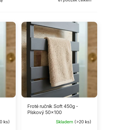
61
položek celkem
ně
Froté ručník Soft 450g -
Pískový 50x100
0 ks)
Skladem
(>20 ks)