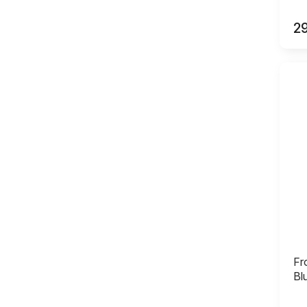
2
Fr
Bl