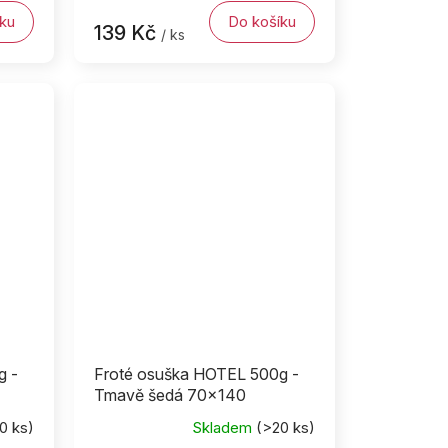
ku
Do košíku
139 Kč
/ ks
g -
Froté osuška HOTEL 500g -
Tmavě šedá 70x140
0 ks)
Skladem
(>20 ks)