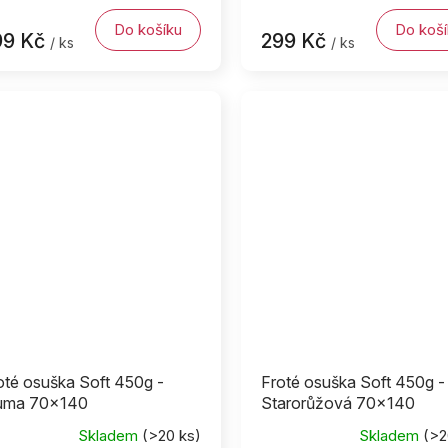
Do košíku
Do koší
99 Kč
299 Kč
/ ks
/ ks
oté osuška Soft 450g -
Froté osuška Soft 450g -
uma 70x140
Starorůžová 70x140
Skladem
(>20 ks)
Skladem
(>2