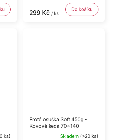
ku
Do košíku
299 Kč
/ ks
Froté osuška Soft 450g -
Kovově šedá 70x140
0 ks)
Skladem
(>20 ks)