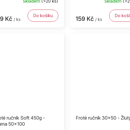
Skladem
(>20 ks)
Skladem
(>2
Do košíku
Do koší
59 Kč
159 Kč
/ ks
/ ks
oté ručník Soft 450g -
Froté ručník 30x50 - Žlut
uma 50x100