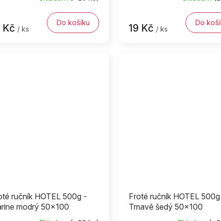
Do košíku
Do koší
9 Kč
19 Kč
/ ks
/ ks
oté ručník HOTEL 500g -
Froté ručník HOTEL 500g
rine modrý 50x100
Tmavě šedý 50x100