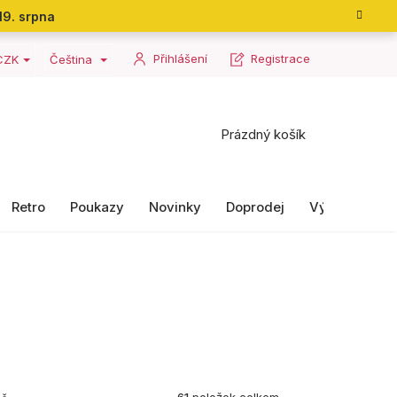
19. srpna
Přihlášení
Registrace
CZK
Čeština
Nákupní
Prázdný košík
košík
Retro
Poukazy
Novinky
Doprodej
Výrobky II. ja