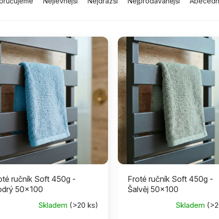
oručujeme
Nejlevnější
Nejdražší
Nejprodávanější
Abeced
oté ručník Soft 450g -
Froté ručník Soft 450g -
drý 50x100
Šalvěj 50x100
Skladem
(>20 ks)
Skladem
(>2