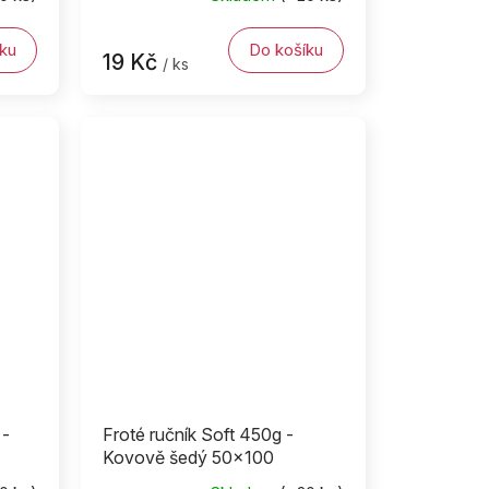
ku
Do košíku
19 Kč
/ ks
 -
Froté ručník Soft 450g -
Kovově šedý 50x100