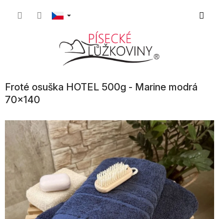
Přejít
Nákupn
na
obsah
košík
Froté osuška HOTEL 500g - Marine modrá
70x140