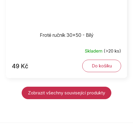
Froté ručník 30x50 - Bílý
Skladem
(>20 ks)
49 Kč
Do košíku
Zobrazit všechny související produkty
Z