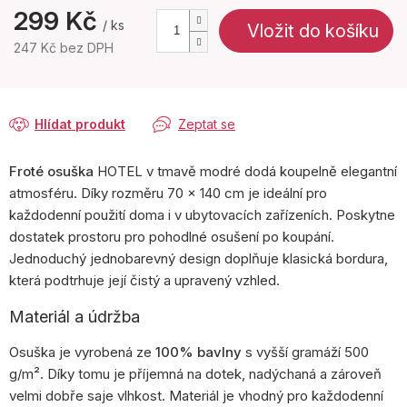
299 Kč
/ ks
Vložit do košíku
247 Kč bez DPH
Měrná
cena:
Hlídat produkt
Zeptat se
Froté osuška
HOTEL v tmavě modré dodá koupelně elegantní
atmosféru. Díky rozměru 70 × 140 cm je ideální pro
každodenní použití doma i v ubytovacích zařízeních. Poskytne
dostatek prostoru pro pohodlné osušení po koupání.
Jednoduchý jednobarevný design doplňuje klasická bordura,
která podtrhuje její čistý a upravený vzhled.
Materiál a údržba
Osuška je vyrobená ze
100% bavlny
s vyšší gramáží 500
g/m². Díky tomu je příjemná na dotek, nadýchaná a zároveň
velmi dobře saje vlhkost. Materiál je vhodný pro každodenní