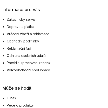
á
p
Informace pro vás
a
Zákaznický servis
t
Doprava a platba
í
Vrácení zboží a reklamace
Obchodní podmínky
Reklamační řád
Ochrana osobních údajů
Pravidla zpracování recenzí
Velkoobchodní spolupráce
Může se hodit
O nás
Péče o produkty