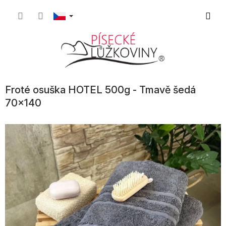
Přejít
Nákupn
na
obsah
košík
Froté osuška HOTEL 500g - Tmavě šedá
70x140