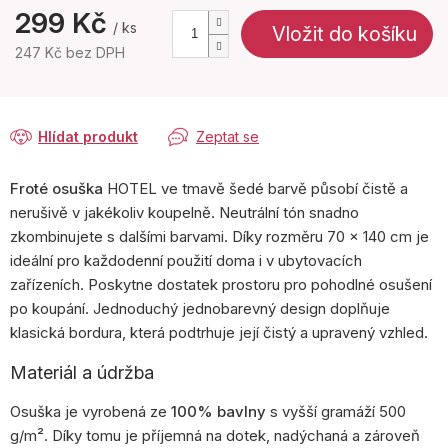
299 Kč
/ ks
Vložit do košíku
247 Kč bez DPH
Měrná
cena:
Hlídat produkt
Zeptat se
Froté osuška
HOTEL ve tmavě šedé barvě působí čistě a
nerušivě v jakékoliv koupelně. Neutrální tón snadno
zkombinujete s dalšími barvami. Díky rozměru 70 × 140 cm je
ideální pro každodenní použití doma i v ubytovacích
zařízeních. Poskytne dostatek prostoru pro pohodlné osušení
po koupání. Jednoduchý jednobarevný design doplňuje
klasická bordura, která podtrhuje její čistý a upravený vzhled.
Materiál a údržba
Osuška je vyrobená ze
100% bavlny
s vyšší gramáží 500
g/m². Díky tomu je příjemná na dotek, nadýchaná a zároveň