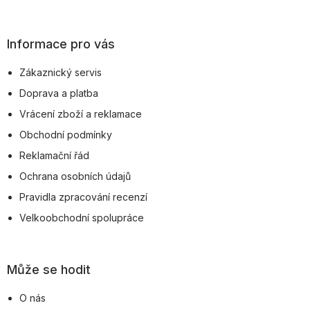
Z
á
p
Informace pro vás
a
Zákaznický servis
t
Doprava a platba
í
Vrácení zboží a reklamace
Obchodní podmínky
Reklamační řád
Ochrana osobních údajů
Pravidla zpracování recenzí
Velkoobchodní spolupráce
Může se hodit
O nás