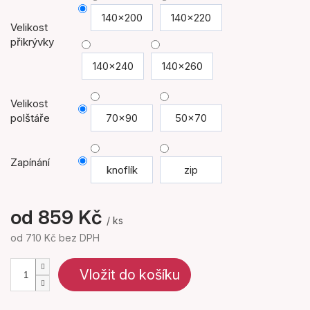
140x200
140x220
Velikost
přikrývky
140x240
140x260
Velikost
polštáře
70x90
50x70
Zapínání
knoflík
zip
od
859 Kč
/ ks
od
710 Kč
bez DPH
Měrná
cena:
Vložit do košíku