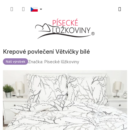
Přejít
Nákupn
na
obsah
košík
Krepové povlečení Větvičky bílé
Značka:
Písecké lůžkoviny
Náš výrobek