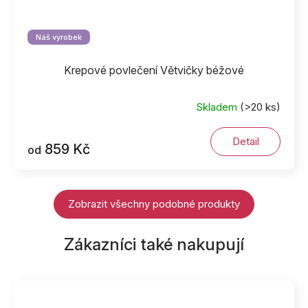
Náš výrobek
Krepové povlečení Větvičky béžové
Skladem
(>20 ks)
Detail
859 Kč
od
Zobrazit všechny podobné produkty
Zákazníci také nakupují