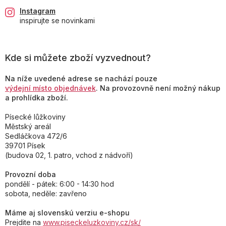
Instagram
inspirujte se novinkami
Kde si můžete zboží vyzvednout?
Na níže uvedené adrese se nachází pouze
výdejní místo objednávek
. Na provozovně není možný nákup
a prohlídka zboží.
Písecké lůžkoviny
Městský areál
Sedláčkova 472/6
39701 Písek
(budova 02, 1. patro, vchod z nádvoří)
Provozní doba
pondělí - pátek: 6:00 - 14:30 hod
sobota, neděle: zavřeno
Máme aj slovenskú verziu e-shopu
Prejdite na
www.piseckeluzkoviny.cz/sk/