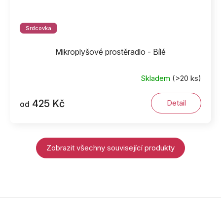
Srdcovka
Mikroplyšové prostěradlo - Bílé
Skladem
(>20 ks)
425 Kč
Detail
od
Zobrazit všechny související produkty
Z
á