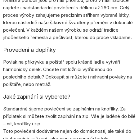
Kvalita a pohodlí jsou pro nás prioritou, proto v naší nabídce
najdete i nadstandardní povlečení s délkou až 260 cm. Celý
proces výroby zahajujeme precizním střihem vybrané látky,
kterou následně naše
šikovné švadleny
přemění v dokonalé
povlečení. V každém našem výrobku se odráží tradice
jihočeského řemesla a pečlivost, kterou do práce vkládáme.
Provedení a doplňky
Povlak na přikrývku a polštář spolu krásně ladí a vytváří
harmonický celek. Chcete mít ložnici vytříbenou do
posledního detailu? Dokoupit si můžete i náhradní povlaky na
polštáře, nebo metráž.
Jaké zapínání si vyberete?
Standardně šijeme povlečení se zapínáním na knoflíky. Za
příplatek si můžete zvolit zapínání na zip. Vše je laděné do bílé
– nit, knoflíky i zip.
Toto povlečení dodáváme nejen do domácností, ale také do
ubytovacích zařízení, jako jsou penziony či hotely.