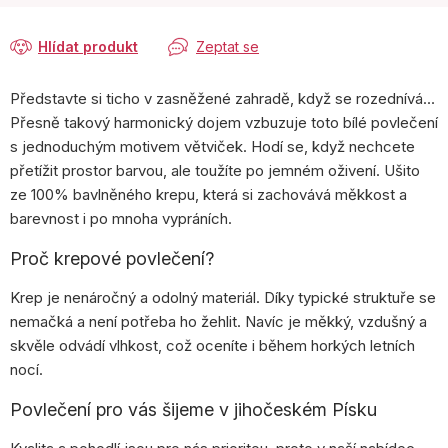
Hlídat produkt
Zeptat se
Představte si ticho v zasněžené zahradě, když se rozednívá…
Přesně takový harmonický dojem vzbuzuje toto bílé povlečení
s jednoduchým motivem větviček. Hodí se, když nechcete
přetížit prostor barvou, ale toužíte po jemném oživení. Ušito
ze 100% bavlněného krepu, která si zachovává měkkost a
barevnost i po mnoha vypráních.
Proč krepové povlečení?
Krep je nenáročný a odolný materiál. Díky typické struktuře se
nemačká a není potřeba ho žehlit. Navíc je měkký, vzdušný a
skvěle odvádí vlhkost, což oceníte i během horkých letních
nocí.
Povlečení pro vás šijeme v jihočeském Písku