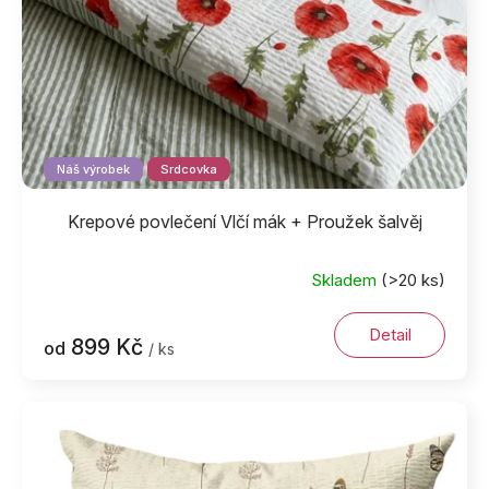
u
k
t
ů
Náš výrobek
Srdcovka
Krepové povlečení Vlčí mák + Proužek šalvěj
Skladem
(>20 ks)
Detail
899 Kč
od
/ ks