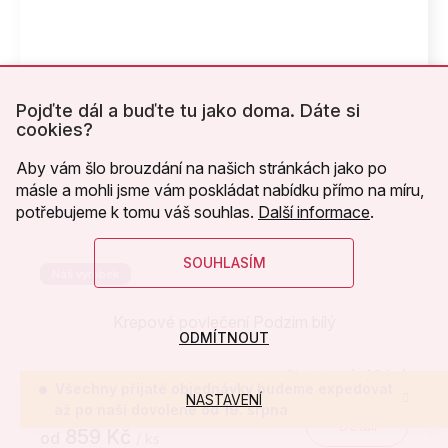
Pojďte dál a buďte tu jako doma. Dáte si
cookies?
Aby vám šlo brouzdání na našich stránkách jako po
másle a mohli jsme vám poskládat nabídku přímo na míru,
potřebujeme k tomu váš souhlas.
Další informace
.
SOUHLASÍM
Náš výrobek
Krepové povlečení Podzim bílý
ODMÍTNOUT
Skladem
(>20 ks)
Všechny přijaté objednávky budeme expedovat
NASTAVENÍ
až po naší dovolené od 19. srpna
Detail
859 Kč
od
/ ks