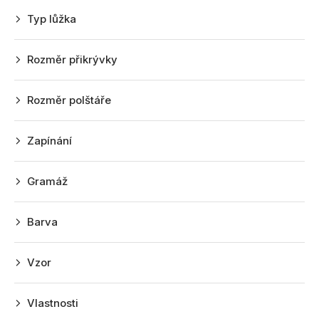
r
Typ lůžka
o
d
Rozměr přikrývky
u
k
Rozměr polštáře
t
ů
Zapínání
Gramáž
Barva
Vzor
Vlastnosti