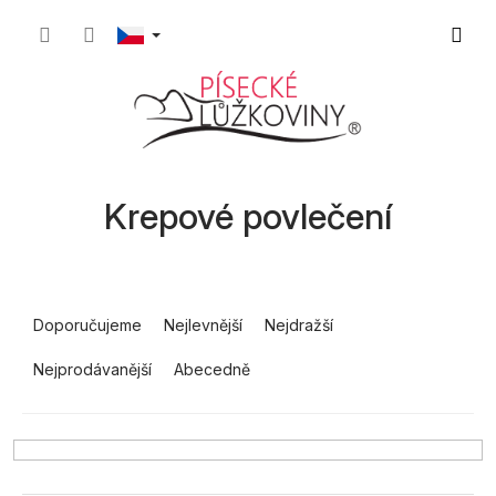
Přejít
Nákupn
na
obsah
košík
Krepové povlečení
Ř
a
Doporučujeme
Nejlevnější
Nejdražší
z
Nejprodávanější
Abecedně
e
n
í
p