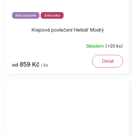
Náš výrobek
Srdcovka
Krepové povlečení Herbář Modrý
Skladem
(>20 ks)
Detail
859 Kč
od
/ ks