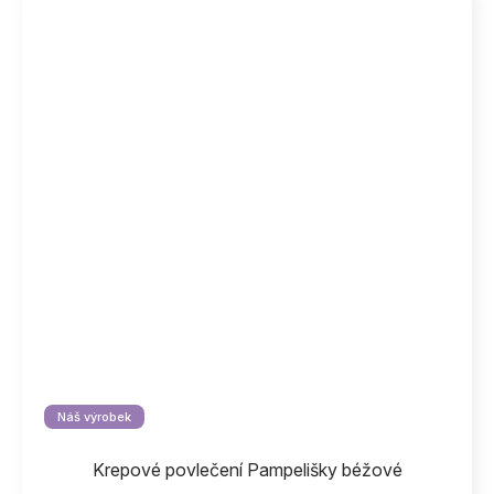
Náš výrobek
Krepové povlečení Pampelišky béžové