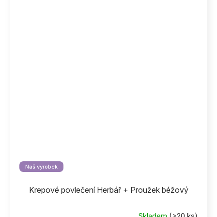
Náš výrobek
Krepové povlečení Herbář + Proužek béžový
Skladem
(>20 ks)