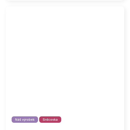
Náš výrobek
Srdcovka