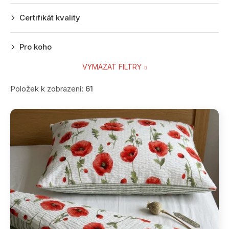
Certifikát kvality
Pro koho
VYMAZAT FILTRY
Položek k zobrazení:
61
V
ý
p
i
s
p
r
o
d