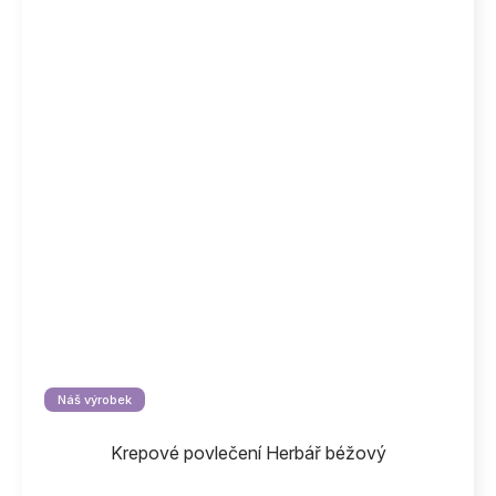
Náš výrobek
Krepové povlečení Herbář béžový