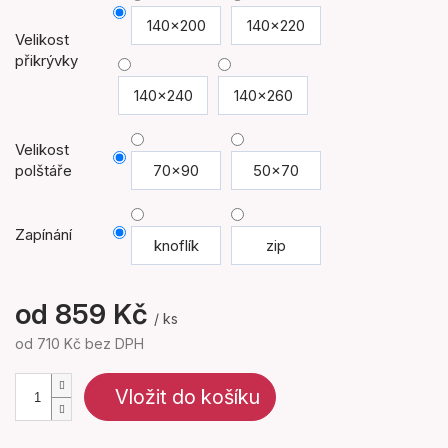
140x200
140x220
Velikost
přikrývky
140x240
140x260
Velikost
polštáře
70x90
50x70
Zapínání
knoflík
zip
od
859 Kč
/ ks
od
710 Kč
bez DPH
Měrná
cena:
Vložit do košíku