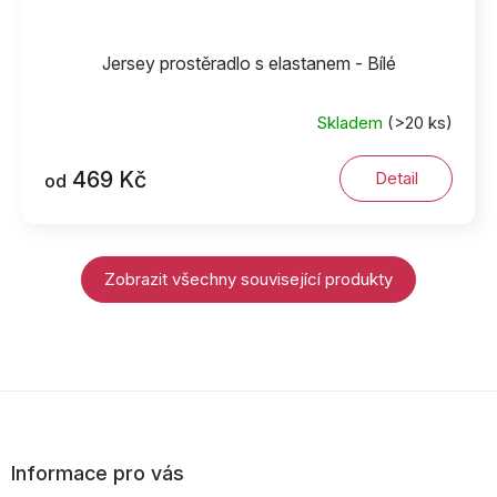
Jersey prostěradlo s elastanem - Bílé
Skladem
(>20 ks)
469 Kč
Detail
od
Zobrazit všechny související produkty
Z
á
p
Informace pro vás