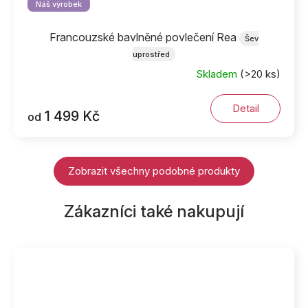
Náš výrobek
Francouzské bavlněné povlečení Rea
Šev
uprostřed
Skladem
(>20 ks)
Detail
1 499 Kč
od
Zobrazit všechny podobné produkty
Zákazníci také nakupují