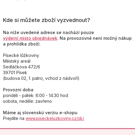
Kde si můžete zboží vyzvednout?
Na níže uvedené adrese se nachází pouze
výdejní místo objednávek
. Na provozovně není možný nákup
a prohlídka zboží.
Písecké lůžkoviny
Městský areál
Sedláčkova 472/6
39701 Písek
(budova 02, 1. patro, vchod z nádvoří)
Provozní doba
pondělí - pátek: 6:00 - 14:30 hod
sobota, neděle: zavřeno
Máme aj slovenskú verziu e-shopu
Prejdite na
www.piseckeluzkoviny.cz/sk/