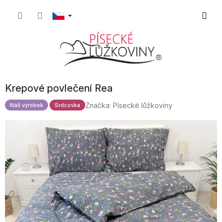
Přejít
Nákupn
na
obsah
košík
Krepové povlečení Rea
Značka:
Písecké lůžkoviny
Náš výrobek
Srdcovka