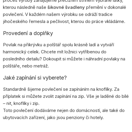
proces výroby zahajujeme precizním střihem vybrané látky,
kterou následně naše
šikovné švadleny
přemění v dokonalé
povlečení. V každém našem výrobku se odráží tradice
jihočeského řemesla a pečlivost, kterou do práce vkládáme.
Provedení a doplňky
Povlak na přikrývku a polštář spolu krásně ladí a vytváří
harmonický celek. Chcete mít ložnici vytříbenou do
posledního detailu? Dokoupit si můžete i náhradní povlaky na
polštáře, nebo metráž.
Jaké zapínání si vyberete?
Standardně šijeme povlečení se zapínáním na knoflíky. Za
příplatek si můžete zvolit zapínání na zip. Vše je laděné do bílé
– nit, knoflíky i zip.
Toto povlečení dodáváme nejen do domácností, ale také do
ubytovacích zařízení, jako jsou penziony či hotely.