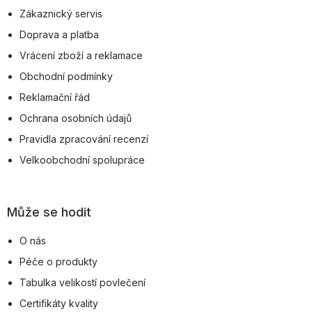
a
Zákaznický servis
t
Doprava a platba
í
Vrácení zboží a reklamace
Obchodní podmínky
Reklamační řád
Ochrana osobních údajů
Pravidla zpracování recenzí
Velkoobchodní spolupráce
Může se hodit
O nás
Péče o produkty
Tabulka velikostí povlečení
Certifikáty kvality