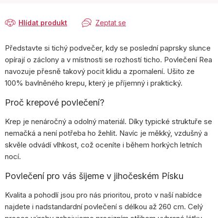
Hlídat produkt
Zeptat se
Představte si tichý podvečer, kdy se poslední paprsky slunce
opírají o záclony a v místnosti se rozhostí ticho. Povlečení Rea
navozuje přesně takový pocit klidu a zpomalení. Ušito ze
100% bavlněného krepu, který je příjemný i praktický.
Proč krepové povlečení?
Krep je nenáročný a odolný materiál. Díky typické struktuře se
nemačká a není potřeba ho žehlit. Navíc je měkký, vzdušný a
skvěle odvádí vlhkost, což oceníte i během horkých letních
nocí.
Povlečení pro vás šijeme v jihočeském Písku
Kvalita a pohodlí jsou pro nás prioritou, proto v naší nabídce
najdete i nadstandardní povlečení s délkou až 260 cm. Celý