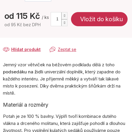
od
115 Kč
/ ks
Vložit do košíku
od
95 Kč
bez DPH
Měrná
cena:
Hlídat produkt
Zeptat se
Jemný vzor větviček na béžovém podkladu dělá z toho
podsedáku na židli
univerzální doplněk, který zapadne do
každého interiéru. Je příjemně měkký a vytváří tak lákavé
místo k posezení. Díky dvěma praktickým šňůrkám drží na
místě.
Materiál a rozměry
Potah je ze 100 % bavlny. Výplň tvoří kombinace dutého
vlákna a drceného molitanu, která zajišťuje pohodlí a dlouhou
životnost. Pro vyplnění kulatých sedáků používáme pouze