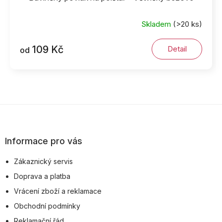
Skladem
(>20 ks)
109 Kč
Detail
od
Z
á
p
Informace pro vás
a
Zákaznický servis
t
Doprava a platba
í
Vrácení zboží a reklamace
Obchodní podmínky
Reklamační řád