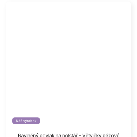
Náš výrobek
Bavlněný povlak na polštář - Větvičky béžové