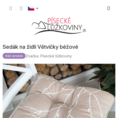
Přejít
Nákupn
na
obsah
košík
Sedák na židli Větvičky béžové
Značka:
Písecké lůžkoviny
Náš výrobek