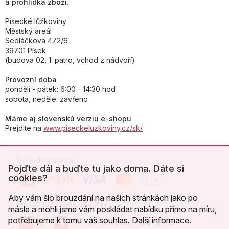
a prohlídka zboží.
Písecké lůžkoviny
Městský areál
Sedláčkova 472/6
39701 Písek
(budova 02, 1. patro, vchod z nádvoří)
Provozní doba
pondělí - pátek: 6:00 - 14:30 hod
sobota, neděle: zavřeno
Máme aj slovenskú verziu e-shopu
Prejdite na
www.piseckeluzkoviny.cz/sk/
Pohodlná platba:
Pojďte dál a buďte tu jako doma. Dáte si
cookies?
Aby vám šlo brouzdání na našich stránkách jako po
Oblíbené způsoby dopravy:
másle a mohli jsme vám poskládat nabídku přímo na míru,
potřebujeme k tomu váš souhlas.
Další informace
.