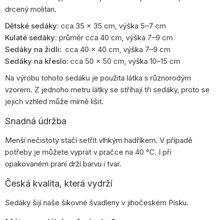
drcený molitan.
Dětské sedáky
: cca 35 × 35 cm, výška 5–7 cm
Kulaté sedáky
: průměr cca 40 cm, výška 7–9 cm
Sedáky na židli
: cca 40 × 40 cm, výška 7–9 cm
Sedáky na křeslo
: cca 50 × 50 cm, výška 10–15 cm
Na výrobu tohoto sedáku je použita látka s různorodým
vzorem. Z jednoho metru látky se stříhají tři sedáky, proto se
jejich vzhled může mírně lišit.
Snadná údržba
Menší nečistoty stačí setřít vlhkým hadříkem. V případě
potřeby je můžete vyprat v pračce na 40 °C. I při
opakovaném praní drží barvu i tvar.
Česká kvalita, která vydrží
Sedáky šijí naše šikovné švadleny v jihočeském Písku.