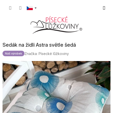
Přejít
Nákupn
na
obsah
košík
Sedák na židli Astra světle šedá
Značka:
Písecké lůžkoviny
Náš výrobek