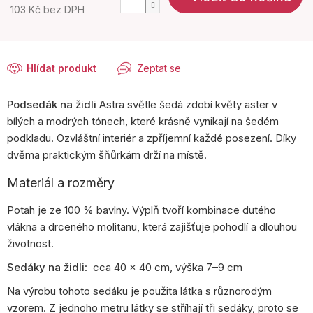
103 Kč bez DPH
Měrná
cena:
Hlídat produkt
Zeptat se
Podsedák na židli
Astra světle šedá zdobí květy aster v
bílých a modrých tónech, které krásně vynikají na šedém
podkladu. Ozvláštní interiér a zpříjemní každé posezení. Díky
dvěma praktickým šňůrkám drží na místě.
Materiál a rozměry
Potah je ze 100 % bavlny. Výplň tvoří kombinace dutého
vlákna a drceného molitanu, která zajišťuje pohodlí a dlouhou
životnost.
Sedáky na židli
: cca 40 × 40 cm, výška 7–9 cm
Na výrobu tohoto sedáku je použita látka s různorodým
vzorem. Z jednoho metru látky se stříhají tři sedáky, proto se