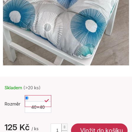
Skladem
(>20 ks)
Rozměr
40x40
125 Kč
/ ks
Vložit do košíku