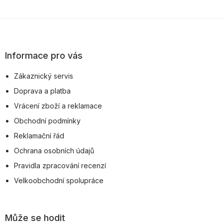
Z
á
p
Informace pro vás
a
Zákaznický servis
t
Doprava a platba
í
Vrácení zboží a reklamace
Obchodní podmínky
Reklamační řád
Ochrana osobních údajů
Pravidla zpracování recenzí
Velkoobchodní spolupráce
Může se hodit