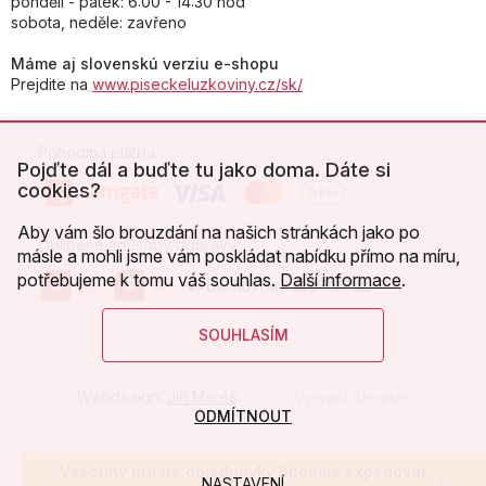
pondělí - pátek: 6:00 - 14:30 hod
sobota, neděle: zavřeno
Máme aj slovenskú verziu e-shopu
Prejdite na
www.piseckeluzkoviny.cz/sk/
Pohodlná platba:
Pojďte dál a buďte tu jako doma. Dáte si
cookies?
Aby vám šlo brouzdání na našich stránkách jako po
Oblíbené způsoby dopravy:
másle a mohli jsme vám poskládat nabídku přímo na míru,
potřebujeme k tomu váš souhlas.
Další informace
.
SOUHLASÍM
Webdesign:
Jiří Mareš
Vytvořil Shoptet
ODMÍTNOUT
Copyright 2026
Písecké lůžkoviny
. Všechna práva
Všechny přijaté objednávky budeme expedovat
NASTAVENÍ
vyhrazena.
Upravit nastavení cookies