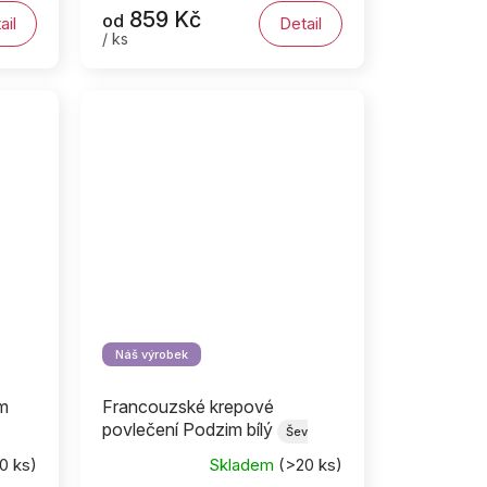
859 Kč
od
ail
Detail
/ ks
Náš výrobek
m
Francouzské krepové
povlečení Podzim bílý
Šev
uprostřed
0 ks)
Skladem
(>20 ks)