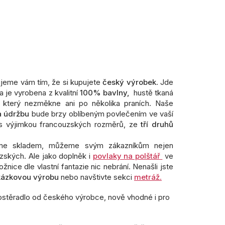
ujeme vám tím, že si kupujete
český výrobek
. Jde
 je vyrobena z kvalitní
100% bavlny,
hustě tkaná
 který nezměkne ani po několika praních. Naše
a údržbu
bude brzy oblíbeným povlečením ve vaší
, s výjimkou francouzských rozměrů, ze
tří druhů
držíme skladem, můžeme svým zákazníkům nejen
zských. Ale jako doplněk i
povlaky na polštář
ve
nice dle vlastní fantazie nic nebrání. Nenašli jste
kázkovou výrobu
nebo navštivte sekci
metráž
.
stěradlo od českého výrobce, nově vhodné i pro