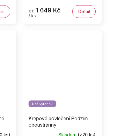
1 649 Kč
od
ail
Detail
/ ks
Náš výrobek
né
Krepové povlečení Podzim
oboustranný
0 ks)
Skladem
(>20 ks)