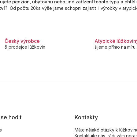
ujete penzion, ubytovnu nebo jiné zařízení tohoto typu a chtěl
s
u
ví?
Od počtu 20ks výše jsme schopni zajistit i výrobky v atypi
Český výrobce
Atypické lůžkovin
& prodejce lůžkovin
šijeme přímo na míru
se hodit
Kontakty
s
Máte nějaké otázky k lůžkovi
Kontaktujte nás, rádi vám pora