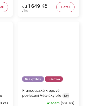
1 649 Kč
od
ail
Detail
/ ks
Náš výrobek
Srdcovka
Francouzské krepové
vé
povlečení Větvičky bílé
Šev
uprostřed
0 ks)
Skladem
(>20 ks)