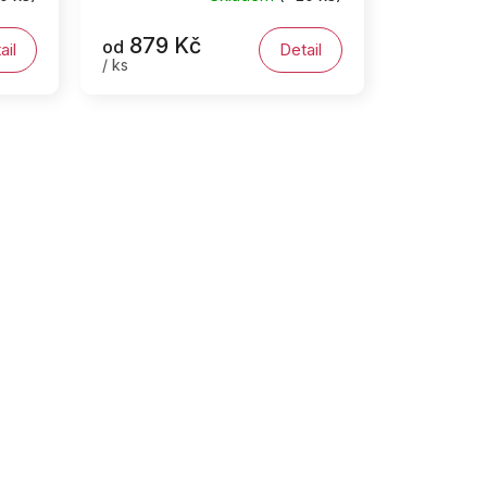
879 Kč
od
ail
Detail
/ ks