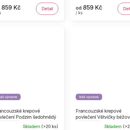
859 Kč
859 Kč
od
Detail
Det
s
/ ks
áš výrobek
Náš výrobek
ancouzské krepové
Francouzské krepové
vlečení Podzim šedohnědý
povlečení Větvičky béžo
v uprostřed
Šev uprostřed
Skladem
(>20 ks)
Skladem
(>2