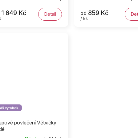
1 649 Kč
859 Kč
od
Detail
Det
s
/ ks
áš výrobek
epové povlečení Větvičky
dé