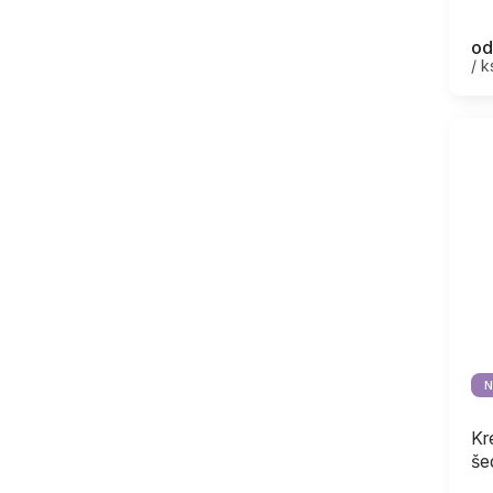
od
/ k
N
Kr
še