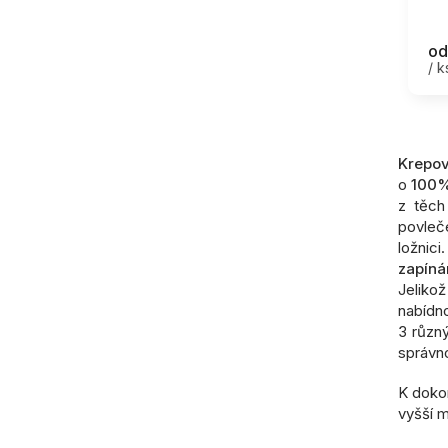
od
/ k
Krepov
o
100%
z těch
povleče
ložnic
zapínán
Jeliko
nabídn
3 různý
správno
K dokon
vyšší 