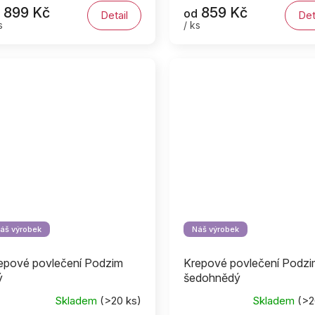
899 Kč
859 Kč
oduktu
od
Detail
Det
s
/ ks
0
ězdiček.
áš výrobek
Náš výrobek
epové povlečení Podzim
Krepové povlečení Podzi
ý
šedohnědý
Skladem
(>20 ks)
Skladem
(>2