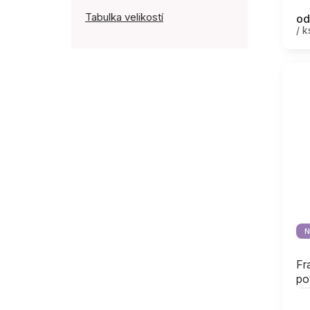
Tabulka velikostí
od
/ k
N
Fr
po
Še