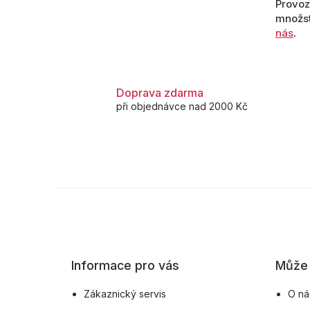
Provoz
množst
nás
.
Doprava zdarma
při objednávce nad 2000 Kč
Z
á
p
a
Informace pro vás
Může 
t
í
Zákaznický servis
O ná