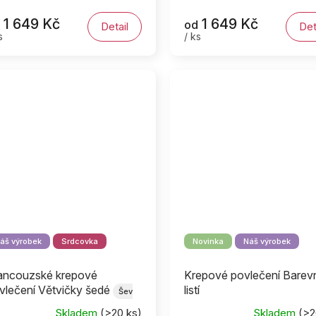
1 649 Kč
1 649 Kč
od
Detail
Det
s
/ ks
áš výrobek
Srdcovka
Novinka
Náš výrobek
ancouzské krepové
Krepové povlečení Barev
vlečení Větvičky šedé
listí
Šev
ostřed
Skladem
(>20 ks)
Skladem
(>2