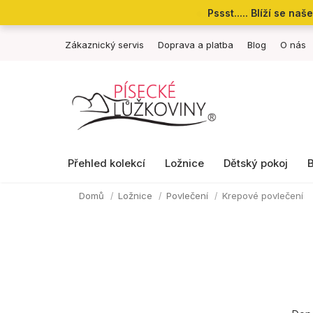
Přejít
Pssst..... Blíží se n
na
obsah
Zákaznický servis
Doprava a platba
Blog
O nás
Přehled kolekcí
Ložnice
Dětský pokoj
Domů
Ložnice
Povlečení
Krepové povlečení
P
Ř