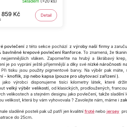
Skladem
(>20 ks)
859 Kč
Detail
s
O
v
é povlečení
z této sekce pochází
z výroby naší firmy
a zaruč
l
 bavlněné krepové povlečení Ranforce.
To znamená, že tkanina
á
 nejjemnějších vláken. Zapomeňte na hrubý a škrábavý krep,
d
a
ní je po vyprání ještě příjemnější a díky své
nízké náročnosti n
c
i. Při tisku jsou použity pigmentové barvy. Na výběr pak máte
í
í - knoflík, zip nebo kapsa (pouze pro ubytovací zařízení ).
p
ž jako výrobci disponujeme tisíci kilometry látek, které 
r
out
velký výběr velikostí
, od klasických, prodloužených, francou
v
ch velikostech a stejném designu jako povlečení, takže sladění lož
k
u velikost, která by vám vyhovovala ? Zavolejte nám, máme i
za
y
v
ale sladěné posteli pak už patří jen kvalitní
froté
nebo
jersey
pro
ý
matrace do 25cm.
p
i