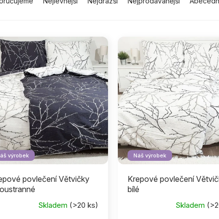
oručujeme
Nejlevnější
Nejdražší
Nejprodávanější
Abeced
áš výrobek
Náš výrobek
epové povlečení Větvičky
Krepové povlečení Větvi
oustranné
bílé
Skladem
(>20 ks)
Skladem
(>2
ůměrné
dnocení