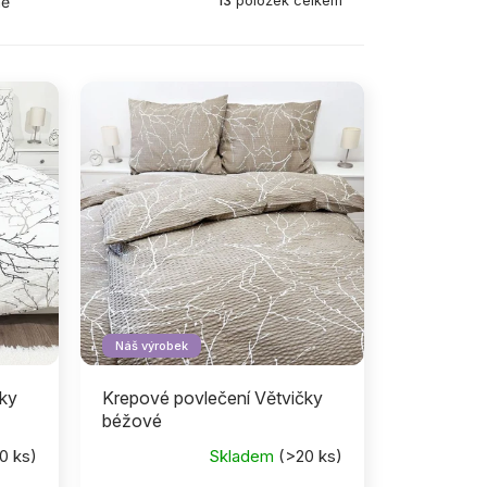
13
položek celkem
ně
Náš výrobek
čky
Krepové povlečení Větvičky
béžové
0 ks)
Skladem
(>20 ks)