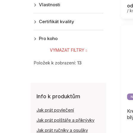
Vlastnosti
pr
od
/ k
je
5,
Certifikát kvality
z
5
hv
Pro koho
VYMAZAT FILTRY
Položek k zobrazení:
13
Info k produktům
N
Jak prát povlečení
Kr
bíl
Jak prát polštáře a přikrývky
Jak prát ručníky a osušky