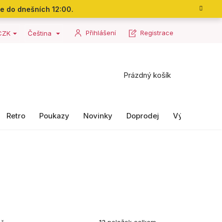
me do dnešních 12:00.
Přihlášení
Registrace
CZK
Čeština
Nákupní
Prázdný košík
košík
Retro
Poukazy
Novinky
Doprodej
Výrobky II. ja