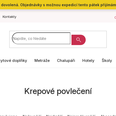
aše dovolená. Objednávky s možnou expedicí tento pátek přijímá
Kontakty
Bytové doplňky
Metráže
Chalupáři
Hotely
Školy
Krepové povlečení