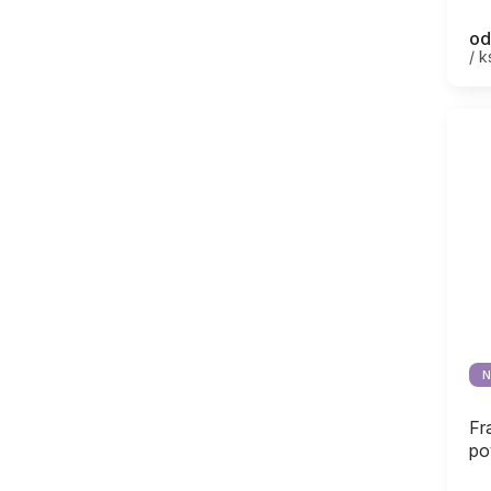
od
/ k
N
Fr
po
upr