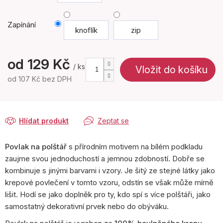
Zapínání
knoflík
zip
od
129 Kč
/ ks
Vložit do košíku
od
107 Kč
bez DPH
Měrná
cena:
Hlídat produkt
Zeptat se
Povlak na polštář
s přírodním motivem na bílém podkladu
zaujme svou jednoduchostí a jemnou zdobností. Dobře se
kombinuje s jinými barvami i vzory. Je šitý ze stejné látky jako
krepové povlečení v tomto vzoru, odstín se však může mírně
lišit. Hodí se jako doplněk pro ty, kdo spí s více polštáři, jako
samostatný dekorativní prvek nebo do obýváku.