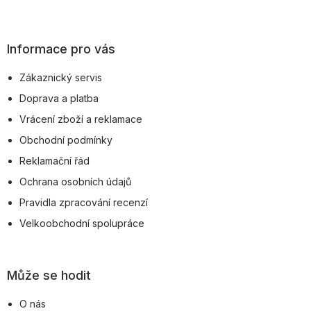
Z
á
p
Informace pro vás
a
Zákaznický servis
t
Doprava a platba
í
Vrácení zboží a reklamace
Obchodní podmínky
Reklamační řád
Ochrana osobních údajů
Pravidla zpracování recenzí
Velkoobchodní spolupráce
Může se hodit
O nás