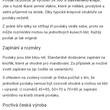
Povlak na polštář je vyroben ze
100% bavlněného krepu
.
Jde o hustě tkané jemné vlákno, které je měkké, prodyšné a
velmi příjemné na dotek. Díky typické krepové struktuře se
povlaky nežehlí.
Z jedné šíře látky se stříhají tři povlaky vedle sebe, proto se
může rozmístění motivu na jednotlivých kusech lišit. Každý
povlak je tak originál.
Zapínání a rozměry
Povlaky jsou šité bílou nití. Standardně dodáváme zapínání na
knoflík, které je vhodné pro mandlování. Za příplatek je možné
zvolit zapínání na zip (volíte ve variantách).
S ohledem na zvolený rozměr je třeba počítat s tím, že
jednotlivé povlaky nemusí být vzorově shodné a mohou se lišit
i výrazně. U rozměrů 45×65, 50×70 a 70×90 je zapínání
umístěno na kratší straně povlaku.
Poctivá česká výroba