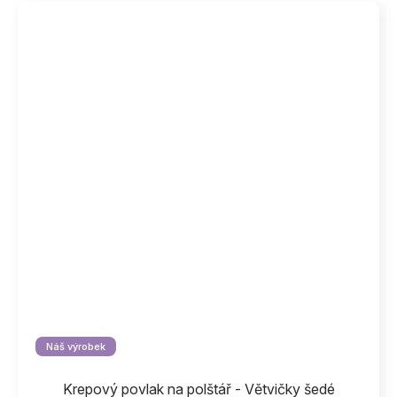
Náš výrobek
Krepový povlak na polštář - Větvičky šedé