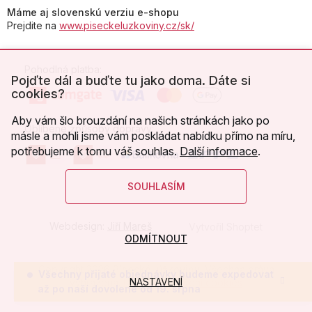
Máme aj slovenskú verziu e-shopu
Prejdite na
www.piseckeluzkoviny.cz/sk/
Pohodlná platba:
Pojďte dál a buďte tu jako doma. Dáte si
cookies?
Aby vám šlo brouzdání na našich stránkách jako po
Oblíbené způsoby dopravy:
másle a mohli jsme vám poskládat nabídku přímo na míru,
potřebujeme k tomu váš souhlas.
Další informace
.
SOUHLASÍM
Webdesign:
Jiří Mareš
Vytvořil Shoptet
ODMÍTNOUT
Copyright 2026
Písecké lůžkoviny
. Všechna práva
Všechny přijaté objednávky budeme expedovat
NASTAVENÍ
vyhrazena.
Upravit nastavení cookies
až po naší dovolené od 19. srpna