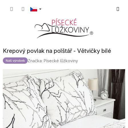
Přejít
Nákupn
na
obsah
košík
Krepový povlak na polštář - Větvičky bílé
Značka:
Písecké lůžkoviny
Náš výrobek