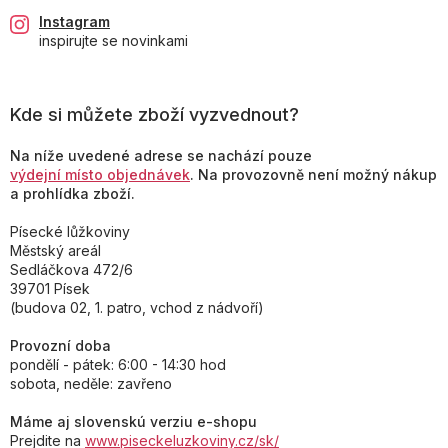
Instagram
inspirujte se novinkami
Kde si můžete zboží vyzvednout?
Na níže uvedené adrese se nachází pouze
výdejní místo objednávek
. Na provozovně není možný nákup
a prohlídka zboží.
Písecké lůžkoviny
Městský areál
Sedláčkova 472/6
39701 Písek
(budova 02, 1. patro, vchod z nádvoří)
Provozní doba
pondělí - pátek: 6:00 - 14:30 hod
sobota, neděle: zavřeno
Máme aj slovenskú verziu e-shopu
Prejdite na
www.piseckeluzkoviny.cz/sk/