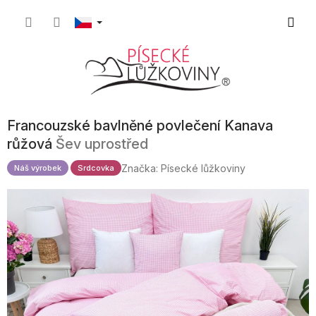
Přejít
Nákupn
na
obsah
košík
Francouzské bavlněné povlečení Kanava
růžová
Šev uprostřed
Značka:
Písecké lůžkoviny
Náš výrobek
Srdcovka