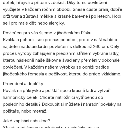
dotek, hřejivá a přitom vzdušná. Díky tomu povlečení
využijete v každém ročním období. Snese časté praní, dobře
drží tvar a zůstává měkké a krásně barevné i po letech. Hodí
se i pro malé děti nebo alergiky.
Povlečení pro vás šijeme v jihočeském Písku
Kvalita a pohodlí jsou pro nás prioritou, proto v naší nabídce
najdete i nadstandardní povlečení s délkou až 260 cm. Celý
proces výroby zahajujeme precizním střihem vybrané látky,
kterou následně naše šikovné švadleny přemění v dokonalé
povlečení. V každém našem výrobku se odráží tradice
jihočeského řemesla a pečlivost, kterou do práce vkládáme.
Provedení a doplňky
Povlak na přikrývku a polštář spolu krásně ladí a vytváří
harmonický celek. Chcete mít ložnici vytříbenou do
posledního detailu? Dokoupit si můžete i náhradní povlaky na
polštáře, nebo metráž.
Jaké zapínání nabízíme?
Standardně šijeme povlečení se zapínáním na zip.