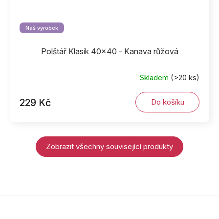
Náš výrobek
Polštář Klasik 40x40 - Kanava růžová
Skladem
(>20 ks)
229 Kč
Do košíku
Zobrazit všechny související produkty
Z
á