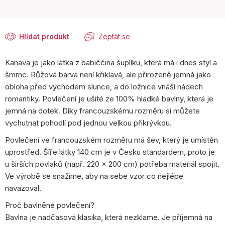
Hlídat produkt
Zeptat se
Kanava je jako látka z babiččina šuplíku, která má i dnes styl a
šmrnc. Růžová barva není křiklavá, ale přirozeně jemná jako
obloha před východem slunce, a do ložnice vnáší nádech
romantiky. Povlečení je ušité ze 100% hladké bavlny, která je
jemná na dotek. Díky francouzskému rozměru si můžete
vychutnat pohodlí pod jednou velkou přikrývkou.
Povlečení ve francouzském rozměru má šev, který je umístěn
uprostřed. Šíře látky 140 cm je v Česku standardem, proto je
u širších povlaků (např. 220 × 200 cm) potřeba materiál spojit.
Ve výrobě se snažíme, aby na sebe vzor co nejlépe
navazoval.
Proč bavlněné povlečení?
Bavlna je nadčasová klasika, která nezklame. Je příjemná na