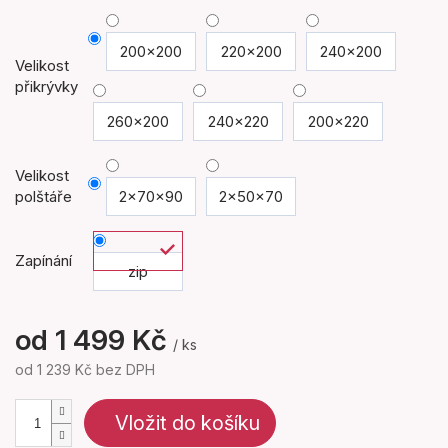
200x200
220x200
240x200
Velikost
přikrývky
260x200
240x220
200x220
Velikost
polštáře
2x70x90
2x50x70
Zapínání
zip
od
1 499 Kč
/ ks
od
1 239 Kč
bez DPH
Měrná
cena:
Vložit do košíku