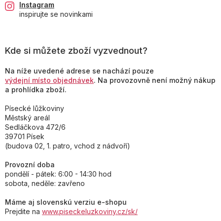
Instagram
inspirujte se novinkami
Kde si můžete zboží vyzvednout?
Na níže uvedené adrese se nachází pouze
výdejní místo objednávek
. Na provozovně není možný nákup
a prohlídka zboží.
Písecké lůžkoviny
Městský areál
Sedláčkova 472/6
39701 Písek
(budova 02, 1. patro, vchod z nádvoří)
Provozní doba
pondělí - pátek: 6:00 - 14:30 hod
sobota, neděle: zavřeno
Máme aj slovenskú verziu e-shopu
Prejdite na
www.piseckeluzkoviny.cz/sk/