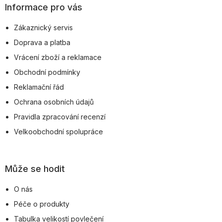
p
Informace pro vás
a
Zákaznický servis
t
Doprava a platba
í
Vrácení zboží a reklamace
Obchodní podmínky
Reklamační řád
Ochrana osobních údajů
Pravidla zpracování recenzí
Velkoobchodní spolupráce
Může se hodit
O nás
Péče o produkty
Tabulka velikostí povlečení