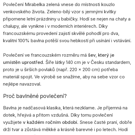
Povlečení Mirabelka zelená vnese do místnosti kouzlo
venkovského života. Zeleno-bílý vzor s jemnými kvítky
připomene letní prázdniny u babičky. Hodí se nejen na chaty a
chalupy, ale vynikne i v moderních interiérech. Díky
francouzskému provedení zajistí skvělé pohodlí pro dva,
kvalitní 100% bavlna potěší svou hebkostí při usínání i vstávání.
Povlečení ve francouzském rozměru má
šev, který je
umístěn uprostřed.
Šíře látky 140 cm je v Česku standardem,
proto je u širších povlaků (např. 220 × 200 cm) potřeba
materiál spojit. Ve výrobě se snažíme, aby na sebe vzor co
nejlépe navazoval.
Proč bavlněné povlečení?
Bavlna je nadčasová klasika, která nezklame. Je příjemná na
dotek, hřejivá a přitom vzdušná. Díky tomu povlečení
využijete
v každém ročním období
. Snese časté praní, dobře
drží tvar a zůstává měkké a krásně barevné i po letech. Hodí