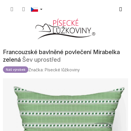
Přejít
Nákupn
na
obsah
košík
Francouzské bavlněné povlečení Mirabelka
zelená
Šev uprostřed
Značka:
Písecké lůžkoviny
Náš výrobek