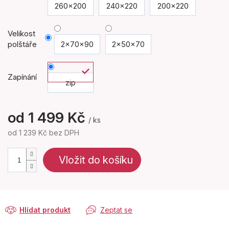
260x200
240x220
200x220
Velikost
polštáře
2x70x90
2x50x70
Zapínání
zip
od
1 499 Kč
/ ks
od
1 239 Kč
bez DPH
Měrná
cena:
Vložit do košíku
Hlídat produkt
Zeptat se