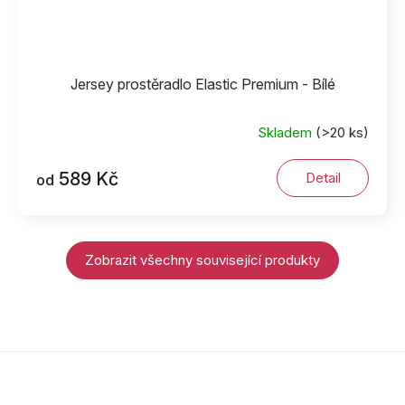
Jersey prostěradlo Elastic Premium - Bílé
Skladem
(>20 ks)
589 Kč
Detail
od
Zobrazit všechny související produkty
Z
á