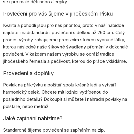
se i pro malé děti nebo alergiky.
Povlečení pro vás šijeme v jihočeském Písku
Kvalita a pohodlí jsou pro nás prioritou, proto v naší nabídce
najdete i nadstandardní povlečení s délkou až 260 cm. Celý
proces výroby zahajujeme precizním střihem vybrané látky,
kterou následně naše
šikovné švadleny
přemění v dokonalé
povlečení. V každém našem výrobku se odráží tradice
jihočeského řemesla a pečlivost, kterou do práce vkládáme.
Provedení a doplňky
Povlak na přikrývku a polštář spolu krásně ladí a vytváří
harmonický celek. Chcete mít ložnici vytříbenou do
posledního detailu? Dokoupit si můžete i náhradní povlaky na
polštáře, nebo metráž.
Jaké zapínání nabízíme?
Standardně šijeme povlečení se zapínáním na zip.