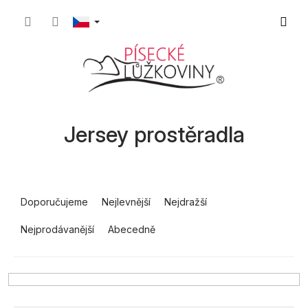
Přejít
Nákupn
na
obsah
košík
Jersey prostěradla
Ř
a
Doporučujeme
Nejlevnější
Nejdražší
z
Nejprodávanější
Abecedně
e
n
í
p