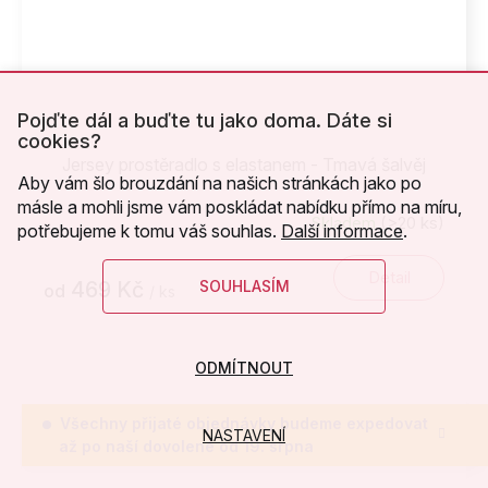
Pojďte dál a buďte tu jako doma. Dáte si
cookies?
Jersey prostěradlo s elastanem - Tmavá šalvěj
Aby vám šlo brouzdání na našich stránkách jako po
másle a mohli jsme vám poskládat nabídku přímo na míru,
Skladem
(>20 ks)
potřebujeme k tomu váš souhlas.
Další informace
.
Detail
469 Kč
SOUHLASÍM
od
/ ks
ODMÍTNOUT
Všechny přijaté objednávky budeme expedovat
NASTAVENÍ
až po naší dovolené od 19. srpna