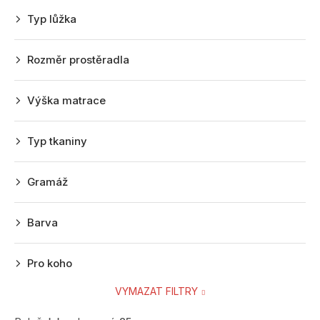
r
Typ lůžka
o
d
Rozměr prostěradla
u
k
Výška matrace
t
ů
Typ tkaniny
Gramáž
Barva
Pro koho
VYMAZAT FILTRY