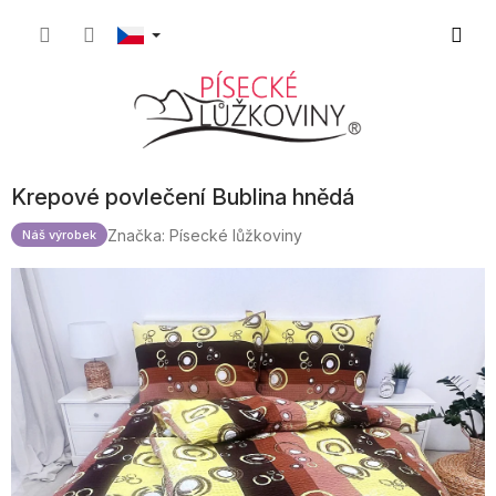
Přejít
Nákupn
na
obsah
košík
Krepové povlečení Bublina hnědá
Značka:
Písecké lůžkoviny
Náš výrobek