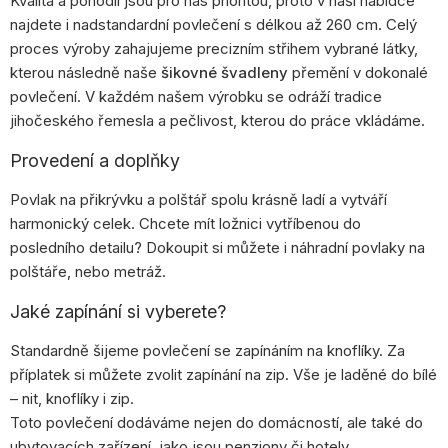
Kvalita a pohodlí jsou pro nás prioritou, proto v naší nabídce
najdete i nadstandardní povlečení s délkou až 260 cm. Celý
proces výroby zahajujeme precizním střihem vybrané látky,
kterou následně naše
šikovné švadleny
přemění v dokonalé
povlečení. V každém našem výrobku se odráží tradice
jihočeského řemesla a pečlivost, kterou do práce vkládáme.
Provedení a doplňky
Povlak na přikrývku a polštář spolu krásně ladí a vytváří
harmonický celek. Chcete mít ložnici vytříbenou do
posledního detailu? Dokoupit si můžete i náhradní povlaky na
polštáře, nebo metráž.
Jaké zapínání si vyberete?
Standardně šijeme povlečení se zapínáním na knoflíky. Za
příplatek si můžete zvolit zapínání na zip. Vše je laděné do bílé
– nit, knoflíky i zip.
Toto povlečení dodáváme nejen do domácností, ale také do
ubytovacích zařízení, jako jsou penziony či hotely.