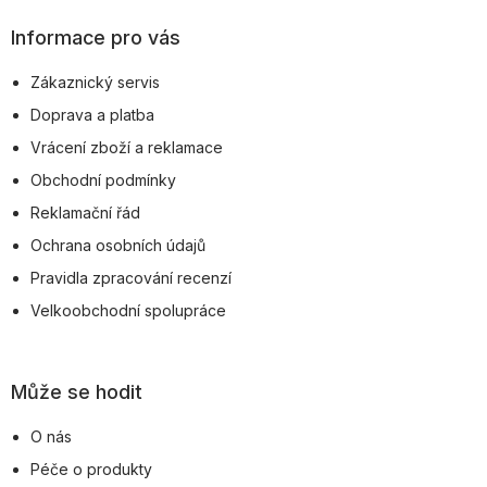
á
p
Informace pro vás
a
Zákaznický servis
t
Doprava a platba
í
Vrácení zboží a reklamace
Obchodní podmínky
Reklamační řád
Ochrana osobních údajů
Pravidla zpracování recenzí
Velkoobchodní spolupráce
Může se hodit
O nás
Péče o produkty