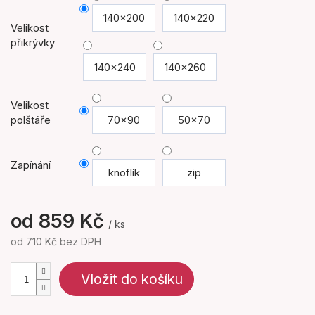
140x200
140x220
Velikost
přikrývky
140x240
140x260
Velikost
polštáře
70x90
50x70
Zapínání
knoflík
zip
od
859 Kč
/ ks
od
710 Kč
bez DPH
Měrná
cena:
Vložit do košíku