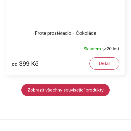
Froté prostěradlo - Čokoláda
Skladem
(>20 ks)
399 Kč
Detail
od
Zobrazit všechny související produkty
Z