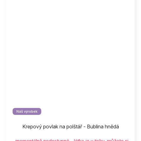
Náš výrobek
Krepový povlak na polštář - Bublina hnědá
momentálně nedostupné - látka je v tisku, můžete si