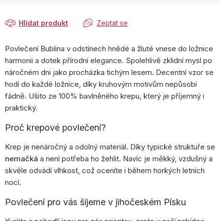
Hlídat produkt
Zeptat se
Povlečení Bublina v odstínech hnědé a žluté vnese do ložnice
harmonii a dotek přírodní elegance. Spolehlivě zklidní mysl po
náročném dni jako procházka tichým lesem. Decentní vzor se
hodí do každé ložnice, díky kruhovým motivům nepůsobí
fádně. Ušito ze 100% bavlněného krepu, který je příjemný i
praktický.
Proč krepové povlečení?
Krep je nenáročný a odolný materiál. Díky typické struktuře se
nemačká
a není potřeba ho žehlit. Navíc je měkký, vzdušný a
skvěle odvádí vlhkost, což oceníte i během horkých letních
nocí.
Povlečení pro vás šijeme v jihočeském Písku