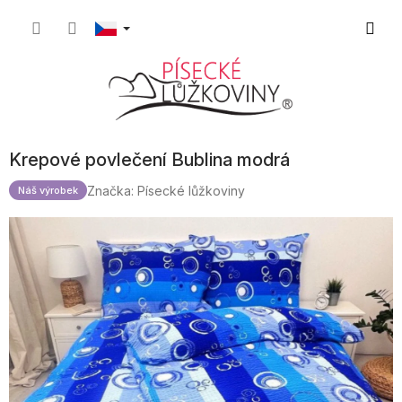
Přejít
Nákupn
na
obsah
košík
Krepové povlečení Bublina modrá
Značka:
Písecké lůžkoviny
Náš výrobek