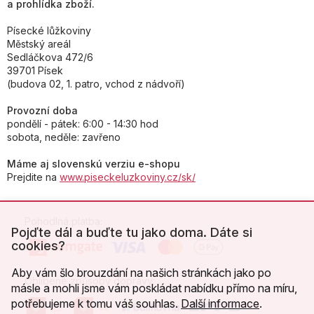
a prohlídka zboží.
Písecké lůžkoviny
Městský areál
Sedláčkova 472/6
39701 Písek
(budova 02, 1. patro, vchod z nádvoří)
Provozní doba
pondělí - pátek: 6:00 - 14:30 hod
sobota, neděle: zavřeno
Máme aj slovenskú verziu e-shopu
Prejdite na
www.piseckeluzkoviny.cz/sk/
Pohodlná platba:
Pojďte dál a buďte tu jako doma. Dáte si
cookies?
Aby vám šlo brouzdání na našich stránkách jako po
Oblíbené způsoby dopravy:
másle a mohli jsme vám poskládat nabídku přímo na míru,
potřebujeme k tomu váš souhlas.
Další informace
.