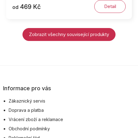
469 Kč
Detail
od
Zobrazit všechny související produkty
Z
á
p
Informace pro vás
a
Zákaznický servis
t
Doprava a platba
í
Vrácení zboží a reklamace
Obchodní podmínky
Reklamační řád