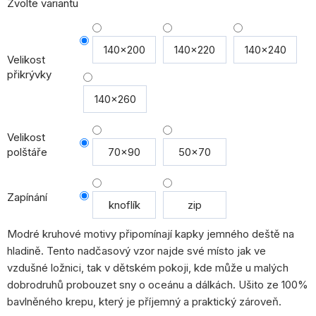
cena:
Zvolte variantu
140x200
140x220
140x240
Velikost
přikrývky
140x260
Velikost
polštáře
70x90
50x70
Zapínání
knoflík
zip
Modré kruhové motivy připomínají kapky jemného deště na
hladině. Tento nadčasový vzor najde své místo jak ve
vzdušné ložnici, tak v dětském pokoji, kde může u malých
dobrodruhů probouzet sny o oceánu a dálkách. Ušito ze 100%
bavlněného krepu, který je příjemný a praktický zároveň.