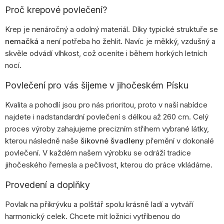
Proč krepové povlečení?
Krep je nenáročný a odolný materiál. Díky typické struktuře se
nemačká
a není potřeba ho žehlit. Navíc je měkký, vzdušný a
skvěle odvádí vlhkost, což oceníte i během horkých letních
nocí.
Povlečení pro vás šijeme v jihočeském Písku
Kvalita a pohodlí jsou pro nás prioritou, proto v naší nabídce
najdete i nadstandardní povlečení s délkou až 260 cm. Celý
proces výroby zahajujeme precizním střihem vybrané látky,
kterou následně naše
šikovné švadleny
přemění v dokonalé
povlečení. V každém našem výrobku se odráží tradice
jihočeského řemesla a pečlivost, kterou do práce vkládáme.
Provedení a doplňky
Povlak na přikrývku a polštář spolu krásně ladí a vytváří
harmonický celek. Chcete mít ložnici vytříbenou do