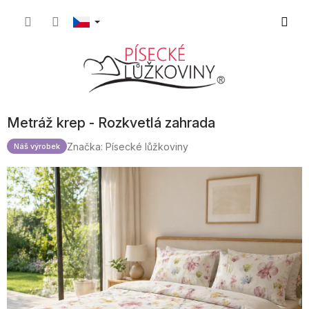
Přejít
Nákupn
na
obsah
košík
Metráž krep - Rozkvetlá zahrada
Značka:
Písecké lůžkoviny
Náš výrobek