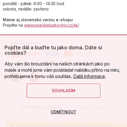
pondělí - pátek: 6:00 - 14:30 hod
sobota, neděle: zavřeno
Máme aj slovenskú verziu e-shopu
Prejdite na
www.piseckeluzkoviny.cz/sk/
Pohodlná platba:
Pojďte dál a buďte tu jako doma. Dáte si
cookies?
Aby vám šlo brouzdání na našich stránkách jako po
Oblíbené způsoby dopravy:
másle a mohli jsme vám poskládat nabídku přímo na míru,
potřebujeme k tomu váš souhlas.
Další informace
.
SOUHLASÍM
Webdesign:
Jiří Mareš
Vytvořil Shoptet
ODMÍTNOUT
Copyright 2026
Písecké lůžkoviny
. Všechna práva
Všechny přijaté objednávky budeme expedovat