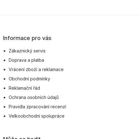
Z
á
p
Informace pro vás
a
Zákaznický servis
t
Doprava a platba
í
Vrácení zboží a reklamace
Obchodní podmínky
Reklamační řád
Ochrana osobních údajů
Pravidla zpracování recenzí
Velkoobchodní spolupráce