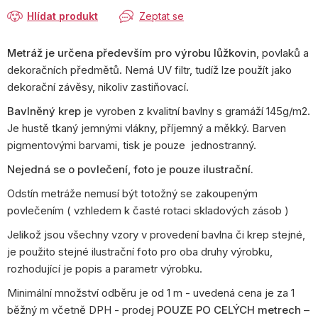
Hlídat produkt
Zeptat se
Metráž je určena především pro výrobu lůžkovin
, povlaků a
dekoračních předmětů. Nemá UV filtr, tudíž lze použít jako
dekorační závěsy, nikoliv zastiňovací.
Bavlněný krep
je vyroben z kvalitní bavlny s gramáží 145g/m2.
Je hustě tkaný jemnými vlákny, příjemný a měkký. Barven
pigmentovými barvami, tisk je pouze jednostranný.
Nejedná se o povlečení, foto je pouze ilustrační.
Odstín metráže nemusí být totožný se zakoupeným
povlečením ( vzhledem k časté rotaci skladových zásob )
Jelikož jsou všechny vzory v provedení bavlna či krep stejné,
je použito stejné ilustrační foto pro oba druhy výrobku,
rozhodující je popis a parametr výrobku.
Minimální množství odběru je od 1 m - uvedená cena je za 1
běžný m včetně DPH - prodej
POUZE PO CELÝCH metrech
–