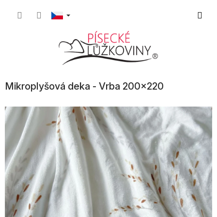
Přejít
Nákupn
na
obsah
košík
Mikroplyšová deka - Vrba 200x220