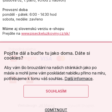
(budova 02, 1. patro, vchod z nádvoří)
Provozní doba
pondělí - pátek: 6:00 - 14:30 hod
sobota, neděle: zavřeno
Máme aj slovenskú verziu e-shopu
Prejdite na
www.piseckeluzkoviny.cz/sk/
Pohodlná platba:
Pojďte dál a buďte tu jako doma. Dáte si
cookies?
Aby vám šlo brouzdání na našich stránkách jako po
Oblíbené způsoby dopravy:
másle a mohli jsme vám poskládat nabídku přímo na míru,
potřebujeme k tomu váš souhlas.
Další informace
.
SOUHLASÍM
Webdesign:
Jiří Mareš
Vytvořil Shoptet
ODMÍTNOUT