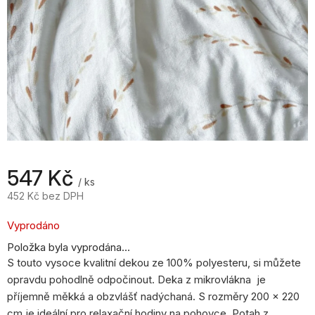
547 Kč
/ ks
452 Kč bez DPH
Měrná
cena:
Vyprodáno
Položka byla vyprodána…
S touto vysoce kvalitní dekou ze 100% polyesteru, si můžete
opravdu pohodlně odpočinout. Deka z mikrovlákna je
příjemně měkká a obzvlášť nadýchaná. S rozměry 200 x 220
cm je ideální pro relaxační hodiny na pohovce. Potah z