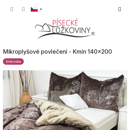
Přejít
Nákupn
na
obsah
košík
Mikroplyšové povlečení - Kmín 140x200
Srdcovka