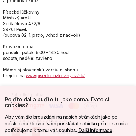
a prohlídka zboží.
Písecké lůžkoviny
Městský areál
Sedláčkova 472/6
39701 Písek
(budova 02, 1. patro, vchod z nádvoří)
Provozní doba
pondělí - pátek: 6:00 - 14:30 hod
sobota, neděle: zavřeno
Máme aj slovenskú verziu e-shopu
Prejdite na
www.piseckeluzkoviny.cz/sk/
Pohodlná platba:
Pojďte dál a buďte tu jako doma. Dáte si
cookies?
Aby vám šlo brouzdání na našich stránkách jako po
Oblíbené způsoby dopravy:
másle a mohli jsme vám poskládat nabídku přímo na míru,
potřebujeme k tomu váš souhlas.
Další informace
.