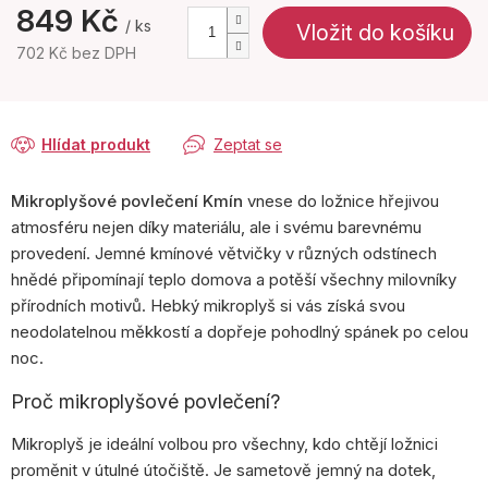
849 Kč
/ ks
Vložit do košíku
702 Kč bez DPH
Měrná
cena:
Hlídat produkt
Zeptat se
Mikroplyšové povlečení Kmín
vnese do ložnice hřejivou
atmosféru nejen díky materiálu, ale i svému barevnému
provedení. Jemné kmínové větvičky v různých odstínech
hnědé připomínají teplo domova a potěší všechny milovníky
přírodních motivů. Hebký mikroplyš si vás získá svou
neodolatelnou měkkostí a dopřeje pohodlný spánek po celou
noc.
Proč mikroplyšové povlečení?
Mikroplyš je ideální volbou pro všechny, kdo chtějí ložnici
proměnit v útulné útočiště. Je sametově jemný na dotek,