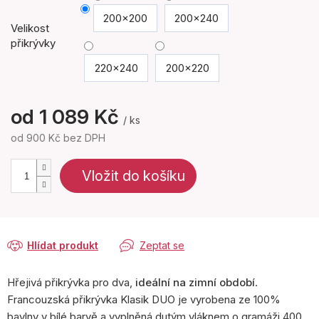
200x200
200x240
Velikost
přikrývky
220x240
200x220
od
1 089 Kč
/ ks
od
900 Kč
bez DPH
Měrná
cena:
Vložit do košíku
Hlídat produkt
Zeptat se
Hřejivá přikrývka pro dva,
ideální na zimní období
.
Francouzská přikrývka Klasik DUO je vyrobena ze 100%
bavlny v bílé barvě a vyplněná dutým vláknem o gramáži 400