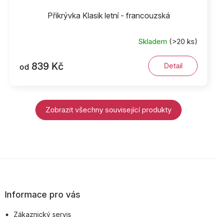
Přikrývka Klasik letní - francouzská
Skladem
(>20 ks)
839 Kč
Detail
od
Zobrazit všechny související produkty
Z
á
p
Informace pro vás
a
Zákaznický servis