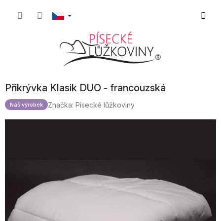
Přejít
Nákupn
na
obsah
košík
Přikrývka Klasik DUO - francouzská
Značka:
Písecké lůžkoviny
Náš výrobek