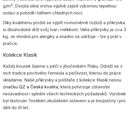
g/m². Dvojitá silná vrstva výplně zajistí výbornou tepelnou
izolaci a pohodlí i během chladných nocí.
Díky kvalitnímu prošití se výplň rovnoměrně rozloží a přikrývka
si dlouhodobě drží svůj tvar i měkkost. Váha přikrývky je cca 3
kg. Je vhodná pro alergiky a snadno se udržuje – lze ji prát v
pračce.
Kolekce Klasik
Každý kousek šijeme s péčí v jihočeském Písku. Odráží se v
nich tradice poctivého řemesla a pečlivost, kterou do práce
vkládáme. Naše přikrývky a polštáře z kolekce Klasik nesou
značku QZ a Česká kvalita
, která potvrzuje zdravotní
nezávadnost i splnění všech technických požadavků. Výrobek
byl testován Textilním zkušebním ústavem a je bezpečný i pro
děti do tří let.