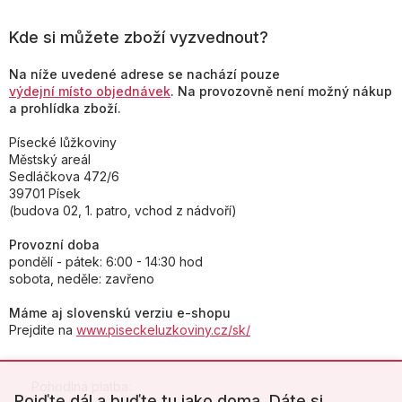
Kde si můžete zboží vyzvednout?
Na níže uvedené adrese se nachází pouze
výdejní místo objednávek
. Na provozovně není možný nákup
a prohlídka zboží.
Písecké lůžkoviny
Městský areál
Sedláčkova 472/6
39701 Písek
(budova 02, 1. patro, vchod z nádvoří)
Provozní doba
pondělí - pátek: 6:00 - 14:30 hod
sobota, neděle: zavřeno
Máme aj slovenskú verziu e-shopu
Prejdite na
www.piseckeluzkoviny.cz/sk/
Pohodlná platba:
Pojďte dál a buďte tu jako doma. Dáte si