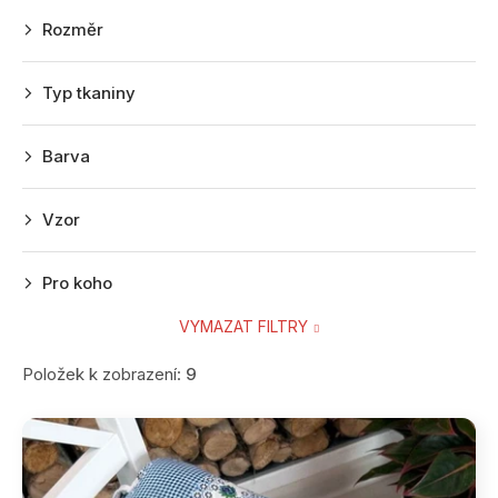
r
Rozměr
o
d
Typ tkaniny
u
k
Barva
t
ů
Vzor
Pro koho
VYMAZAT FILTRY
Položek k zobrazení:
9
V
ý
p