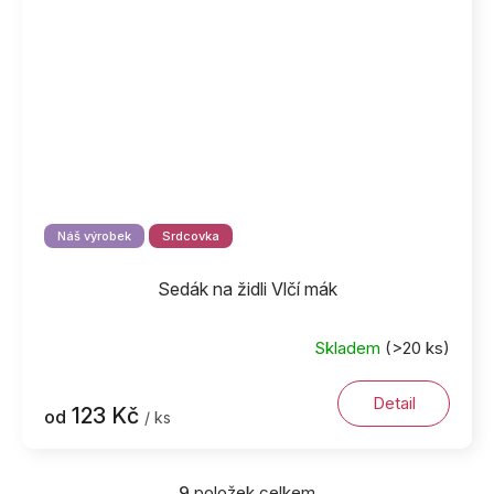
Náš výrobek
Srdcovka
Sedák na židli Vlčí mák
Skladem
(>20 ks)
Detail
123 Kč
od
/ ks
9
položek celkem