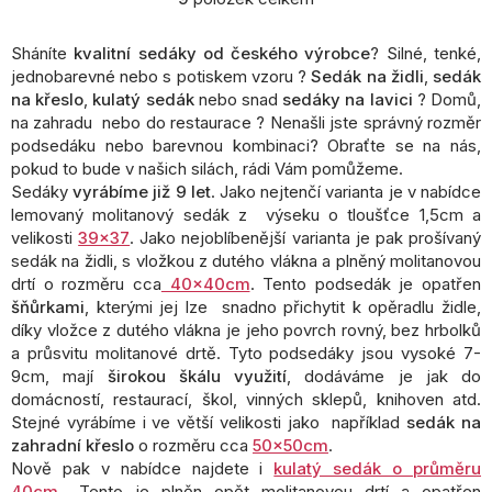
O
v
l
Sháníte
kvalitní sedáky od českého výrobce
? Silné, tenké,
á
jednobarevné nebo s potiskem vzoru ?
Sedák na židli
,
sedák
d
na křeslo
,
kulatý sedák
nebo snad
sedáky na lavici
? Domů,
a
na zahradu nebo do restaurace ? Nenašli jste správný rozměr
c
podsedáku nebo barevnou kombinaci? Obraťte se na nás,
í
pokud to bude v našich silách, rádi Vám pomůžeme.
p
Sedáky
vyrábíme již 9 let
. Jako nejtenčí varianta je v nabídce
r
lemovaný molitanový sedák z výseku o tloušťce 1,5cm a
v
k
velikosti
39x37
. Jako nejoblíbenější varianta je pak prošívaný
y
sedák na židli, s vložkou z dutého vlákna a plněný molitanovou
v
drtí o rozměru cca
40x40cm
. Tento podsedák je opatřen
ý
šňůrkami
, kterými jej lze snadno přichytit k opěradlu židle,
p
díky vložce z dutého vlákna je jeho povrch rovný, bez hrbolků
i
a průsvitu molitanové drtě. Tyto podsedáky jsou vysoké 7-
s
9cm, mají
širokou škálu využití
, dodáváme je jak do
u
domácností, restaurací, škol, vinných sklepů, knihoven atd.
Stejné vyrábíme i ve větší velikosti jako například
sedák na
zahradní křeslo
o rozměru cca
50x50cm
.
Nově pak v nabídce najdete i
kulatý sedák o průměru
40cm
.. Tento je plněn opět molitanovou drtí a opatřen