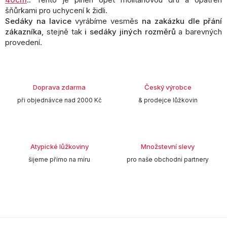
šňůrkami pro uchycení k židli.
Sedáky na lavice
vyrábíme vesměs
na zakázku dle přání
zákazníka
, stejně tak
i sedáky jiných rozměrů
a barevných
provedení.
Doprava zdarma
Český výrobce
při objednávce nad 2000 Kč
& prodejce lůžkovin
Atypické lůžkoviny
Množstevní slevy
šijeme přímo na míru
pro naše obchodní partnery
Z