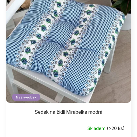
i
s
p
r
o
d
u
k
t
ů
Náš výrobek
Sedák na židli Mirabelka modrá
Skladem
(>20 ks)