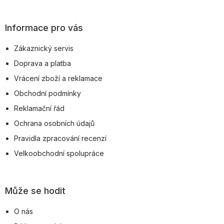
á
p
Informace pro vás
a
Zákaznický servis
t
Doprava a platba
í
Vrácení zboží a reklamace
Obchodní podmínky
Reklamační řád
Ochrana osobních údajů
Pravidla zpracování recenzí
Velkoobchodní spolupráce
Může se hodit
O nás