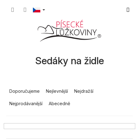
Přejít
Nákupn
na
obsah
košík
Sedáky na židle
Ř
a
Doporučujeme
Nejlevnější
Nejdražší
z
Nejprodávanější
Abecedně
e
n
í
p