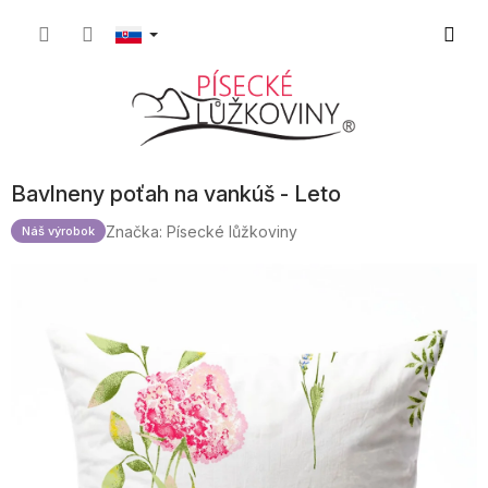
Prejsť
Nákup
na
obsah
košík
Bavlneny poťah na vankúš - Leto
Značka:
Písecké lůžkoviny
Náš výrobok