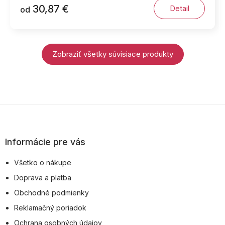
30,87 €
Detail
od
Zobraziť všetky súvisiace produkty
Z
á
p
Informácie pre vás
ä
Všetko o nákupe
t
Doprava a platba
i
Obchodné podmienky
e
Reklamačný poriadok
Ochrana osobných údajov