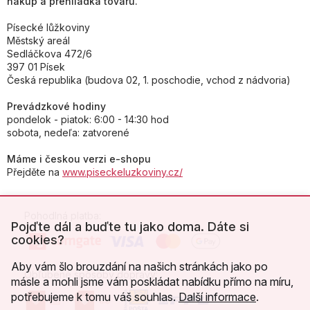
nákup a prehliadka tovaru.
Písecké lůžkoviny
Městský areál
Sedláčkova 472/6
397 01 Písek
Česká republika (budova 02, 1. poschodie, vchod z nádvoria)
Prevádzkové hodiny
pondelok - piatok: 6:00 - 14:30 hod
sobota, nedeľa: zatvorené
Máme i českou verzi e-shopu
Přejděte na
www.piseckeluzkoviny.cz/
Pohodlná platba:
Pojďte dál a buďte tu jako doma. Dáte si
cookies?
Aby vám šlo brouzdání na našich stránkách jako po
Obľúbené spôsoby dopravy:
másle a mohli jsme vám poskládat nabídku přímo na míru,
potřebujeme k tomu váš souhlas.
Další informace
.