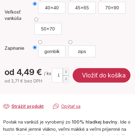
40x40
45x65
70x90
Veľkosť
vankúša
50x70
Zapínanie
gombík
zips
od
4,49 €
/ ks
Vložiť do košíka
od
3,71 €
bez DPH
Jednotková
cena:
Strážiť produkt
Opýtať sa
Povlak na vankúš je vyrobený zo
100% hladkej bavlny
. Ide o
husto tkané jemné vlákno, veľmi mäkké a veľmi príjemné na