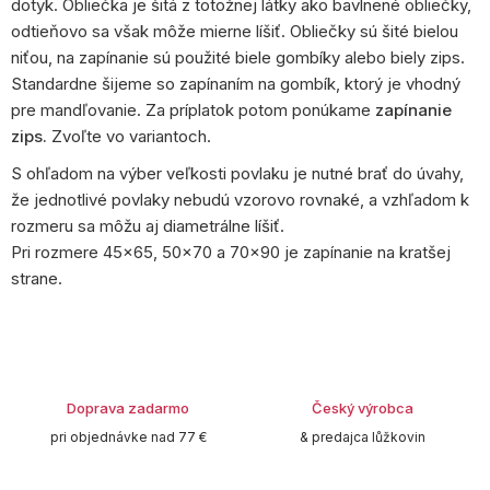
dotyk. Obliečka je šitá z totožnej látky ako bavlnené obliečky,
odtieňovo sa však môže mierne líšiť. Obliečky sú šité bielou
niťou, na zapínanie sú použité biele gombíky alebo biely zips.
Standardne šijeme so zapínaním na gombík, ktorý je vhodný
pre mandľovanie. Za príplatok potom ponúkame
zapínanie
zips.
Zvoľte vo variantoch.
S ohľadom na výber veľkosti povlaku je nutné brať do úvahy,
že jednotlivé povlaky nebudú vzorovo rovnaké, a vzhľadom k
rozmeru sa môžu aj diametrálne líšiť.
Pri rozmere 45x65, 50x70 a 70x90 je zapínanie na kratšej
strane.
Doprava zadarmo
Český výrobca
pri objednávke nad 77 €
& predajca lůžkovin