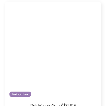
Náš výrobok
Detské obliečky - ČÍSLICE