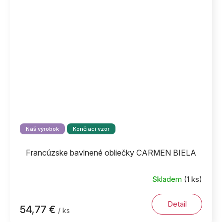
Náš výrobok
Končiaci vzor
Francúzske bavlnené obliečky CARMEN BIELA
Skladem
(1 ks)
Detail
54,77 €
/ ks