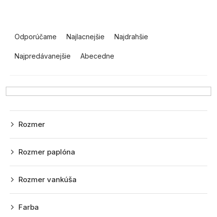
R
a
Odporúčame
Najlacnejšie
Najdrahšie
d
Najpredávanejšie
Abecedne
e
n
i
e
p
Rozmer
r
o
Rozmer paplóna
d
u
Rozmer vankúša
k
t
Farba
o