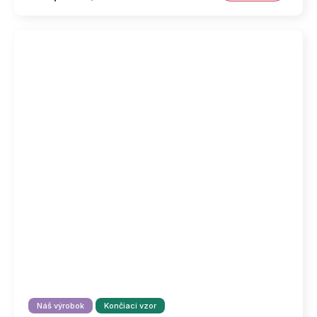
Náš výrobok
Končiaci vzor