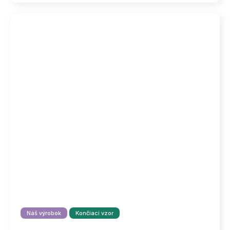
Náš výrobok
Končiaci vzor