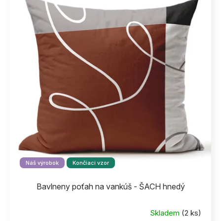
Náš výrobok
Končiaci vzor
Bavlneny poťah na vankúš - ŠACH hnedý
Skladem
(2 ks)