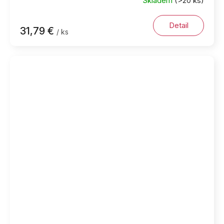
Skladem
(>20 ks)
Detail
31,79 €
/ ks