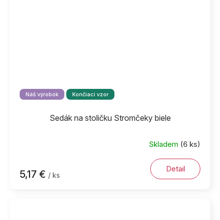
Náš výrobok
Končiaci vzor
Sedák na stoličku Stromčeky biele
Skladem
(6 ks)
Detail
5,17 €
/ ks