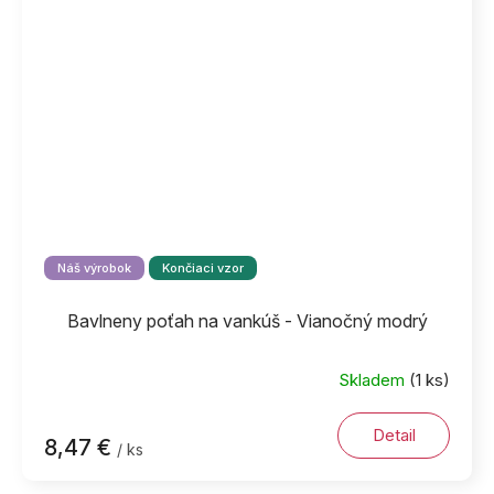
Náš výrobok
Končiaci vzor
Bavlneny poťah na vankúš - Vianočný modrý
Skladem
(1 ks)
Detail
8,47 €
/ ks