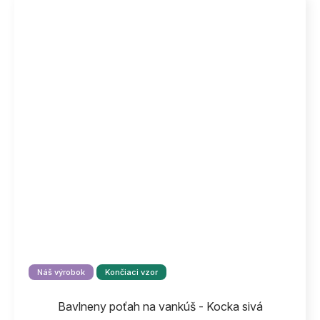
Náš výrobok
Končiaci vzor
Bavlneny poťah na vankúš - Kocka sivá