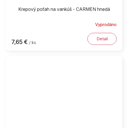
Krepový poťah na vankúš - CARMEN hnedá
Vyprodáno
Detail
7,65 €
/ ks