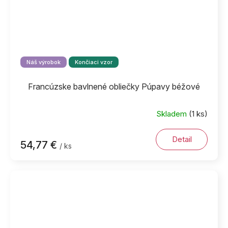
Náš výrobok
Končiaci vzor
Francúzske bavlnené obliečky Púpavy béžové
Skladem
(1 ks)
Detail
54,77 €
/ ks