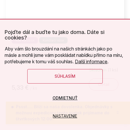
Pojďte dál a buďte tu jako doma. Dáte si
cookies?
Náš výrobok
Končiaci vzor
Aby vám šlo brouzdání na našich stránkách jako po
Krepový poťah na vankúš - Šach sivý
másle a mohli jsme vám poskládat nabídku přímo na míru,
potřebujeme k tomu váš souhlas.
Další informace
.
Skladem
(1 ks)
SÚHLASÍM
Detail
5,33 €
/ ks
ODMIETNUŤ
Pssst..... Blíži sa naša dovolenka. Objednávky s
možnou expedíciou tento piatok prijímame do
NASTAVENIE
štvrtkových 12:00.