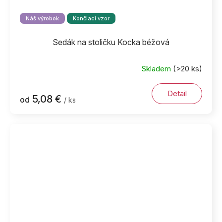
Náš výrobok
Končiaci vzor
Sedák na stoličku Kocka béžová
Skladem
(>20 ks)
Detail
5,08 €
od
/ ks