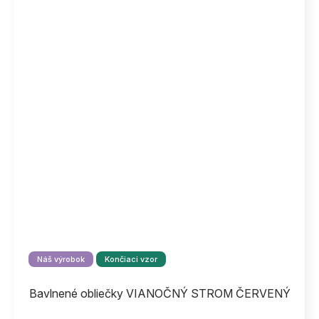
Náš výrobok
Končiaci vzor
Bavlnené obliečky VIANOČNÝ STROM ČERVENÝ