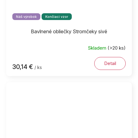
Náš výrobok
Končiaci vzor
Bavlnené obliečky Stromčeky sivé
Skladem
(>20 ks)
Detail
30,14 €
/ ks