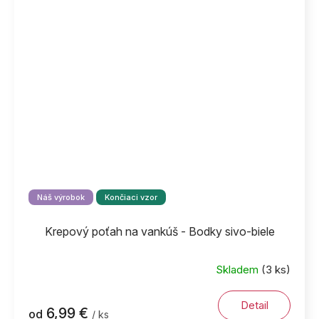
Náš výrobok
Končiaci vzor
Krepový poťah na vankúš - Bodky sivo-biele
Skladem
(3 ks)
Detail
6,99 €
od
/ ks