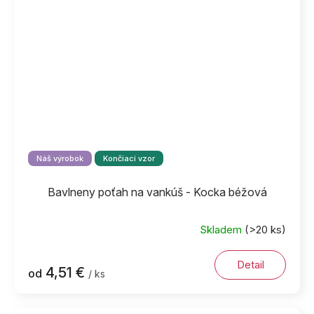
Náš výrobok
Končiaci vzor
Bavlneny poťah na vankúš - Kocka béžová
Skladem
(>20 ks)
Detail
4,51 €
od
/ ks