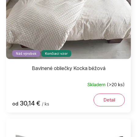
Náš výrobok
Končiaci vzor
Bavlnené obliečky Kocka béžová
Skladem
(>20 ks)
Detail
30,14 €
od
/ ks