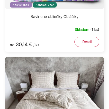
Náš výrobok
Končiaci vzor
Bavlnené obliečky Obláčiky
Skladem
(1 ks)
Detail
30,14 €
od
/ ks