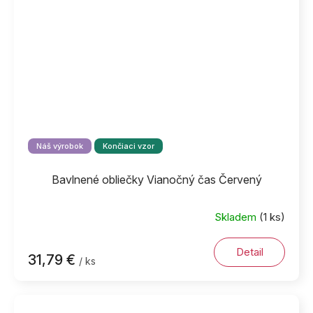
Náš výrobok
Končiaci vzor
Bavlnené obliečky Vianočný čas Červený
Skladem
(1 ks)
Detail
31,79 €
/ ks