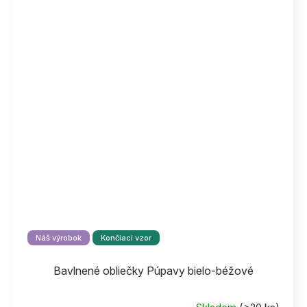
Náš výrobok
Končiaci vzor
Bavlnené obliečky Púpavy bielo-béžové