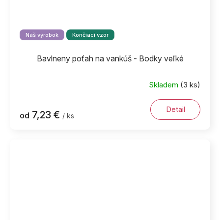
Náš výrobok
Končiaci vzor
Bavlneny poťah na vankúš - Bodky veľké
Skladem
(3 ks)
Detail
7,23 €
od
/ ks