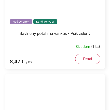
Náš výrobok
Končiaci vzor
Bavlnený poťah na vankúš - Psík zelený
Skladem
(1 ks)
Detail
8,47 €
/ ks