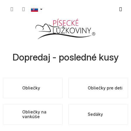
Prejsť
Nákup
na
obsah
košík
Dopredaj - posledné kusy
Obliečky
Obliečky pre deti
Obliečky na
Sedáky
vankúše