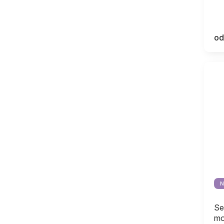
od
N
Se
mo