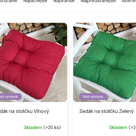
orúčame
Najlacnejšie
Najdrahšie
Najpredávanejšie
Abece
áš výrobok
Náš výrobok
dák na stoličku Vínový
Sedák na stoličku Zelený
Skladem
(>20 ks)
Skladem
(>2