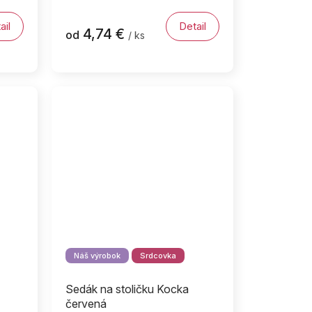
ail
Detail
4,74 €
od
/ ks
Náš výrobok
Srdcovka
Sedák na stoličku Kocka
červená