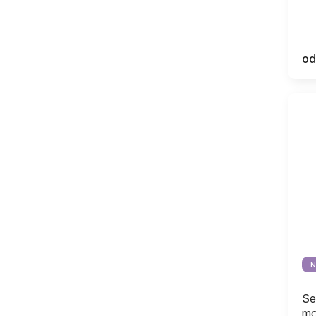
od
N
Se
mo