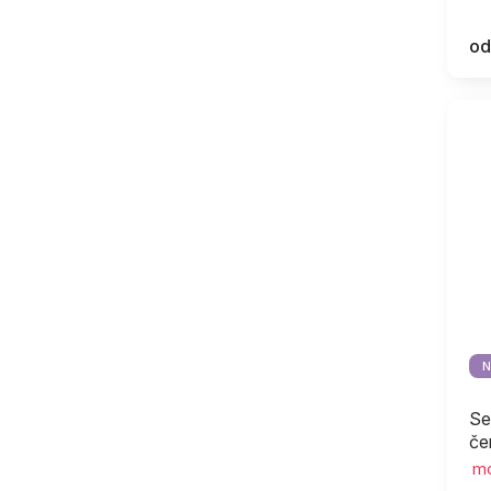
od
N
Se
če
mo