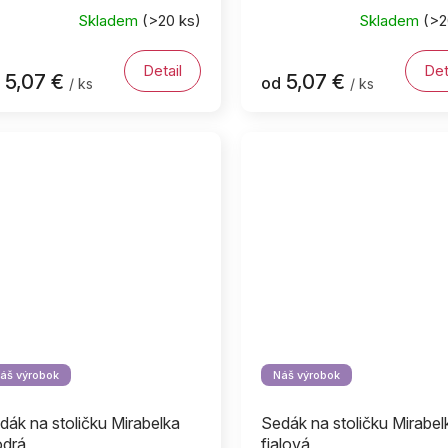
Skladem
(>20 ks)
Skladem
(>2
Detail
Det
5,07 €
5,07 €
od
/ ks
/ ks
áš výrobok
Náš výrobok
dák na stoličku Mirabelka
Sedák na stoličku Mirabel
drá
fialová