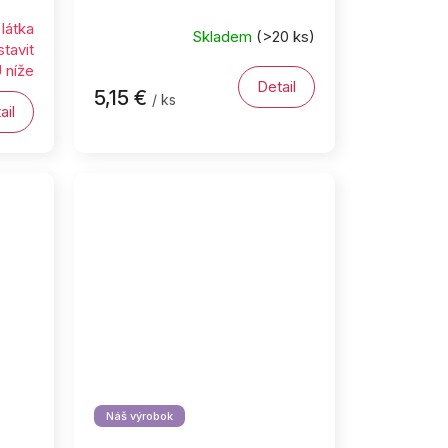
látka
Skladem
(>20 ks)
stavit
níže
Detail
5,15 €
/ ks
ail
Náš výrobok