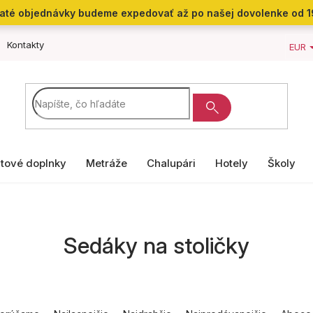
jaté objednávky budeme expedovať až po našej dovolenke od 1
Kontakty
EUR
tové doplnky
Metráže
Chalupári
Hotely
Školy
Sedáky na stoličky