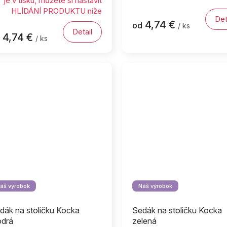
je v tisku, můžete si nastavit
HLÍDÁNÍ PRODUKTU níže
Det
4,74 €
od
/ ks
Detail
4,74 €
/ ks
áš výrobok
Náš výrobok
dák na stoličku Kocka
Sedák na stoličku Kocka
drá
zelená