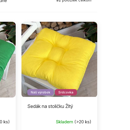
92
položiek celkom
dne
Náš výrobok
Srdcovka
Sedák na stoličku Žltý
0 ks)
Skladem
(>20 ks)