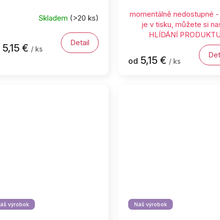
momentálně nedostupné - 
Skladem
(>20 ks)
je v tisku, můžete si na
HLÍDÁNÍ PRODUKTU 
Detail
5,15 €
/ ks
Det
5,15 €
od
/ ks
áš výrobok
Náš výrobok