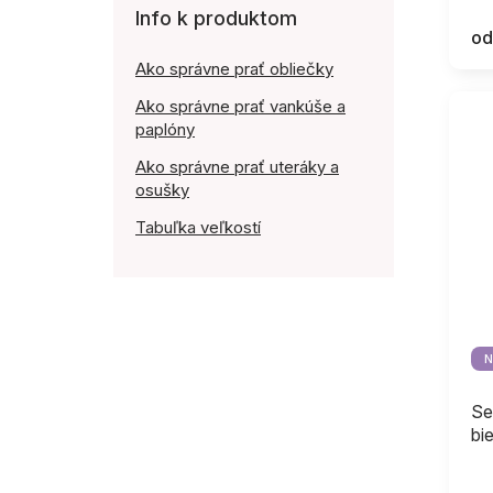
Info k produktom
od
Ako správne prať obliečky
Ako správne prať vankúše a
paplóny
Ako správne prať uteráky a
osušky
Tabuľka veľkostí
N
Se
bie