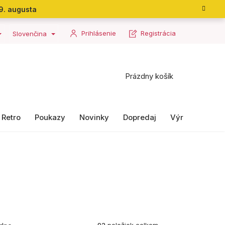
9. augusta
Prihlásenie
Registrácia
Slovenčina
Nákupný
Prázdny košík
košík
Retro
Poukazy
Novinky
Dopredaj
Výrobky II. ako