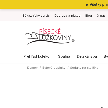
Prejsť
Všetky pri
na
obsah
Zákaznícky servis
Doprava a platba
Blog
O nás
Prehľad kolekcií
Spálňa
Detská izba
By
Domov
Bytové doplnky
Sedáky na stoličky
B
R