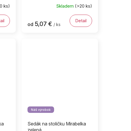
0 ks)
Skladem
(>20 ks)
ail
Detail
5,07 €
od
/ ks
Náš výrobok
ka
Sedák na stoličku Mirabelka
zelená