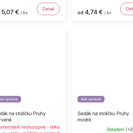
Detail
Det
5,07 €
4,74 €
od
/ ks
/ ks
áš výrobok
Náš výrobok
dák na stoličku Pruhy
Sedák na stoličku Pruhy
rvené
modré
mentálně nedostupné - látka
Skladem
(>2