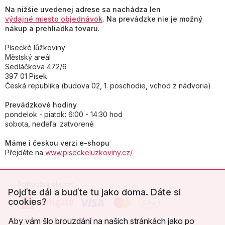
Na nižšie uvedenej adrese sa nachádza len
výdajné miesto objednávok
. Na prevádzke nie je možný
nákup a prehliadka tovaru.
Písecké lůžkoviny
Městský areál
Sedláčkova 472/6
397 01 Písek
Česká republika (budova 02, 1. poschodie, vchod z nádvoria)
Prevádzkové hodiny
pondelok - piatok: 6:00 - 14:30 hod
sobota, nedeľa: zatvorené
Máme i českou verzi e-shopu
Přejděte na
www.piseckeluzkoviny.cz/
Pohodlná platba:
Pojďte dál a buďte tu jako doma. Dáte si
cookies?
Aby vám šlo brouzdání na našich stránkách jako po