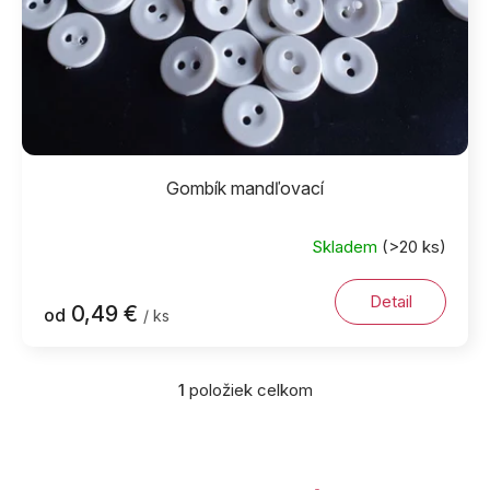
k
t
o
v
Gombík mandľovací
Skladem
(>20 ks)
Detail
0,49 €
od
/ ks
1
položiek celkom
O
v
l
á
d