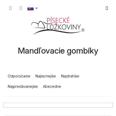
Prejsť
Nákup
na
obsah
košík
Mandľovacie gombíky
R
a
Odporúčame
Najlacnejšie
Najdrahšie
d
Najpredávanejšie
Abecedne
e
n
i
e