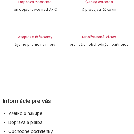
Doprava zadarmo
Český výrobca
a
c
pri objednávke nad 77 €
& predajca lůžkovin
i
e
p
r
v
Atypické lôžkoviny
Množstevné zľavy
k
šijeme priamo na mieru
pre našich obchodných partnerov
y
v
ý
p
i
s
Z
u
á
p
Informácie pre vás
ä
Všetko o nákupe
t
Doprava a platba
i
Obchodné podmienky
e