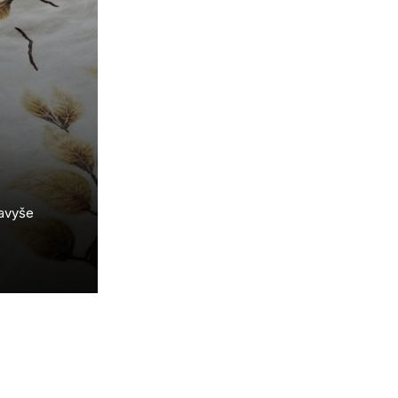
navyše