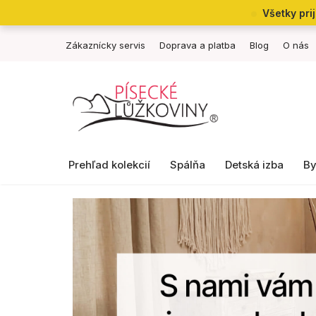
Prejsť
Všetky pri
na
obsah
Zákaznícky servis
Doprava a platba
Blog
O nás
Prehľad kolekcií
Spálňa
Detská izba
By