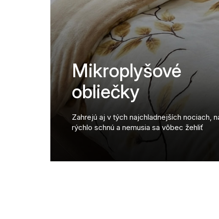
Mikroplyšové
obliečky
Zahrejú aj v tých najchladnejších nociach, 
rýchlo schnú a nemusia sa vôbec žehliť