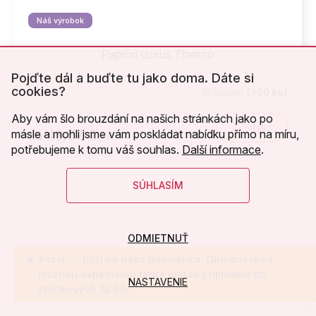
Náš výrobok
Paplón Luxus Thermo
Pojďte dál a buďte tu jako doma. Dáte si
cookies?
Skladem
(>20 ks)
Priemerné
hodnotenie
Aby vám šlo brouzdání na našich stránkách jako po
produktu
Detail
49,57 €
másle a mohli jsme vám poskládat nabídku přímo na míru,
od
/ ks
je
potřebujeme k tomu váš souhlas.
Další informace
.
5,0
z
5
SÚHLASÍM
hviezdičiek.
ODMIETNUŤ
Pssst..... Blíži sa naša dovolenka. Objednávky s
možnou expedíciou tento piatok prijímame do
NASTAVENIE
štvrtkových 12:00.