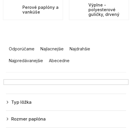
Výplne -
Perové paplóny a
polyesterové
vankúše
guličky, drvený
molitan
R
a
Odporúčame
Najlacnejšie
Najdrahšie
d
Najpredávanejšie
Abecedne
e
n
i
e
p
Typ lôžka
r
o
Rozmer paplóna
d