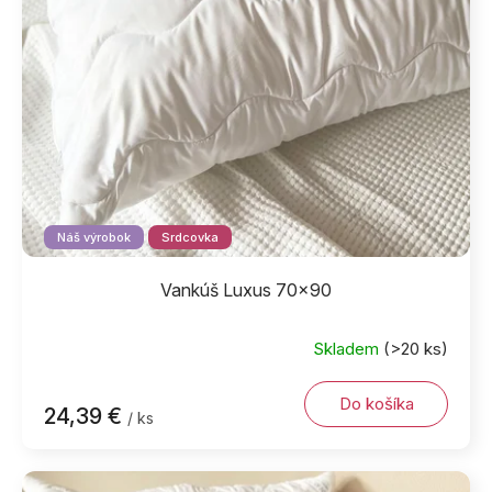
Náš výrobok
Srdcovka
Vankúš Luxus 70x90
Skladem
(>20 ks)
Do košíka
24,39 €
/ ks