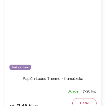
Náš výrobok
Paplón Luxus Thermo - francúzska
Skladem
(>20 ks)
Detail
71,48 €
od