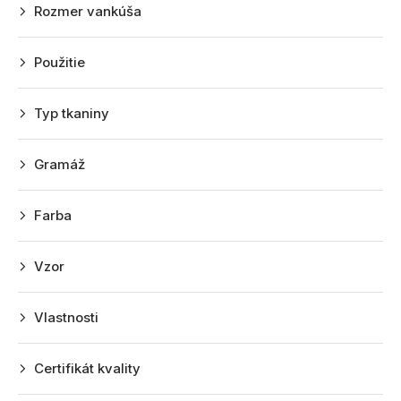
u
Rozmer vankúša
k
t
Použitie
o
v
Typ tkaniny
Gramáž
Farba
Vzor
Vlastnosti
Certifikát kvality