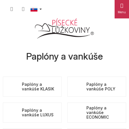
Prejsť
Nákup
na
obsah
košík
Paplóny a vankúše
Paplóny a
Paplóny a
vankúše KLASIK
vankúše POLY
Paplóny a
Paplóny a
vankúše
vankúše LUXUS
ECONOMIC