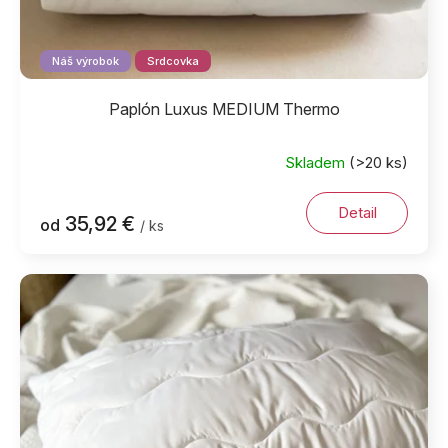
o
v
Náš výrobok
Srdcovka
Paplón Luxus MEDIUM Thermo
Skladem
(>20 ks)
Priemerné
hodnotenie
produktu
Detail
35,92 €
od
/ ks
je
5,0
z
5
hviezdičiek.