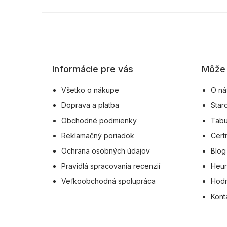
Z
á
p
ä
Informácie pre vás
Môže 
t
i
Všetko o nákupe
O ná
e
Doprava a platba
Star
Obchodné podmienky
Tabu
Reklamačný poriadok
Certi
Ochrana osobných údajov
Blog
Pravidlá spracovania recenzií
Heur
Veľkoobchodná spolupráca
Hodn
Kont