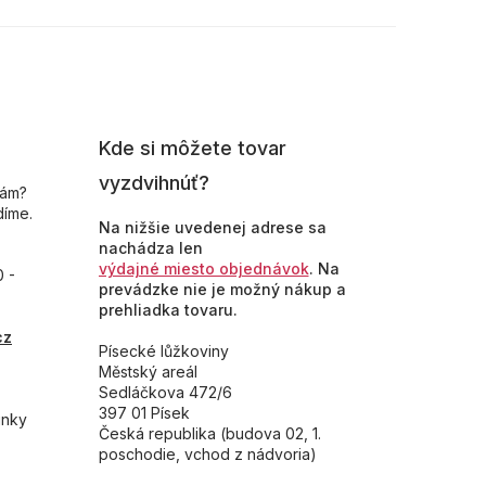
Kde si môžete tovar
vyzdvihnúť?
nám?
díme.
Na nižšie uvedenej adrese sa
nachádza len
výdajné miesto objednávok
. Na
0 -
prevádzke nie je možný nákup a
prehliadka tovaru.
cz
Písecké lůžkoviny
Městský areál
Sedláčkova 472/6
397 01 Písek
inky
Česká republika (budova 02, 1.
poschodie, vchod z nádvoria)