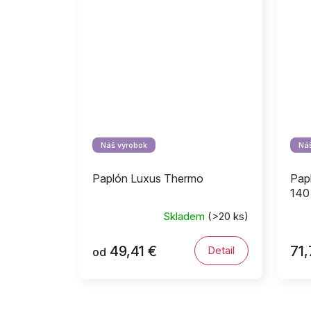
Náš výrobok
Náš
Paplón Luxus Thermo
Pap
140
Skladem
(>20 ks)
49,41 €
71,
Detail
od