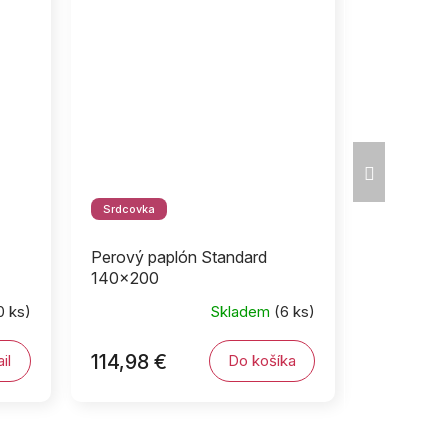
Ďalší
produkt
Srdcovka
Perový paplón Standard
140x200
0 ks)
Skladem
(6 ks)
114,98 €
il
Do košíka