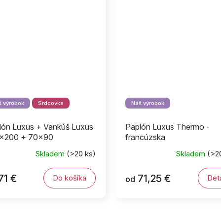
 výrobok
Srdcovka
Náš výrobok
lón Luxus + Vankúš Luxus
Paplón Luxus Thermo -
x200 + 70x90
francúzska
Skladem
(>20 ks)
Skladem
(>2
71 €
71,25 €
Do košíka
Deta
od