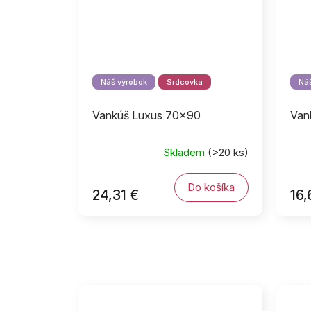
Náš výrobok
Srdcovka
Náš
Vankúš Luxus 70x90
Van
Skladem
(>20 ks)
Do košíka
24,31 €
16,