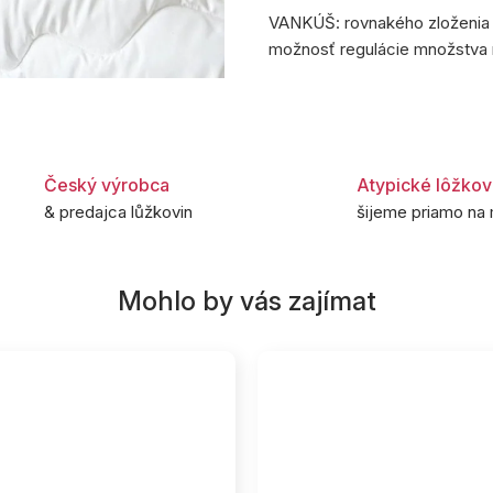
VANKÚŠ: rovnakého zloženia a
možnosť regulácie množstva n
Český výrobca
Atypické lôžkov
& predajca lůžkovin
šijeme priamo na 