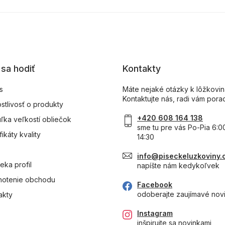
sa hodiť
Kontakty
s
Máte nejaké otázky k lôžkovi
Kontaktujte nás, radi vám pora
ostlivosť o produkty
+420 608 164 138
ľka veľkostí obliečok
sme tu pre vás Po-Pia 6:0
fikáty kvality
14:30
info@piseckeluzkoviny.
eka profil
napíšte nám kedykoľvek
otenie obchodu
Facebook
odoberajte zaujímavé nov
akty
Instagram
inšpirujte sa novinkami