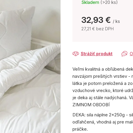
Skladem
(>20 ks)
32,93 €
/ ks
27,21 € bez DPH
Jednotková
cena:
Strážiť produkt
O
Veľmi kvalitná a obľúbená dek
navzájom prešitých vrstiev - n
látka je potom preložená a zo
vzduchové vrecko, ktoré udr
je deka aj stále nadýchaná.
ZIMNOM OBDOBÍ
DEKA: sila náplne 2x250g - si
odľahčená, vhodná aj pre malé
práčke.