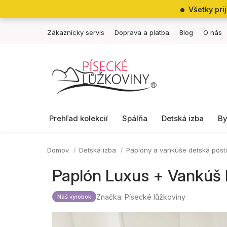
Prejsť
Všetky pri
na
obsah
Zákaznícky servis
Doprava a platba
Blog
O nás
Prehľad kolekcií
Spálňa
Detská izba
By
Domov
Detská izba
Paplóny a vankúše detská post
Paplón Luxus + Vankúš
Značka:
Písecké lůžkoviny
Náš výrobok