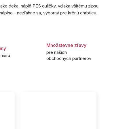
ko deka, náplň PES guličky, vďaka všitému zipsu
áplne - nezľahne sa, výborný pre krčnú chrbticu.
Množstevné zľavy
iny
pre našich
mieru
obchodných partnerov