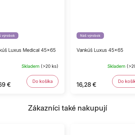
 výrobok
Náš výrobok
kúš Luxus Medical 45x65
Vankúš Luxus 45x65
Skladem
(>20 ks)
Skladem
(>2
Do košíka
Do koší
69 €
16,28 €
Zákazníci také nakupují