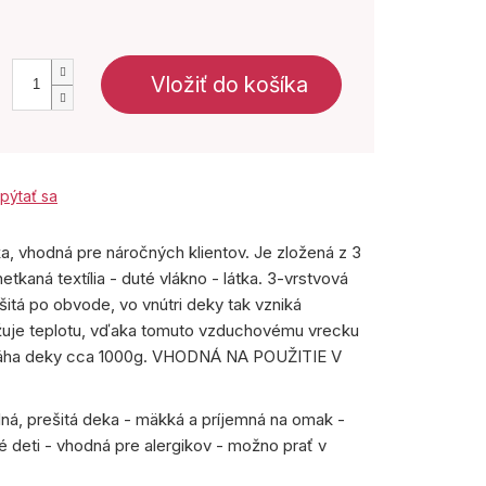
Vložiť do košíka
pýtať sa
a, vhodná pre náročných klientov. Je zložená z 3
etkaná textília - duté vlákno - látka. 3-vrstvová
šitá po obvode, vo vnútri deky tak vzniká
žuje teplotu, vďaka tomuto vzduchovému vrecku
 Váha deky cca 1000g. VHODNÁ NA POUŽITIE V
lná, prešitá deka - mäkká a príjemná na omak -
 deti - vhodná pre alergikov - možno prať v