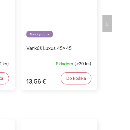
Ďalší
produkt
Náš výrobok
Vankúš Luxus 45x45
0 ks)
Skladem
(>20 ks)
ka
Do košíka
13,56 €