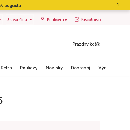
9. augusta
Prihlásenie
Registrácia
Slovenčina
Nákupný
Prázdny košík
košík
Retro
Poukazy
Novinky
Dopredaj
Výrobky II. ako
5