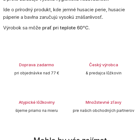
Ide o prírodný produkt, kde jemné husacie perie, husacie
páperie a bavlna zaručujú vysokú znášanlivosť.
Výrobok sa môže
prať pri teplote 60°C
.
Doprava zadarmo
Český výrobca
pri objednávke nad 77 €
& predajca lůžkovin
Atypické lôžkoviny
Množstevné zľavy
šijeme priamo na mieru
pre našich obchodných partnerov