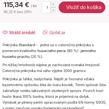
115,34 €
/ ks
Vložiť do košíka
95,32 € bez DPH
Jednotková
cena:
Strážiť produkt
Opýtať sa
Prikrývka
Standard
- jedná sa o celoročnú prikrývku s
pomerom kvalitného
husacieho peria
(80 %)
jemného
husieho prachu
(20 %).
Pri nižšej hmotnosti náplne je zachovaná rovnaká hrejivosť.
Celoročná prikrývka má váhu výplne 2000 gramov.
Prikrývka je ľahká, nadýchaná. Náplň je fixovaná vďaka
kazetovému spôsobu šitia do tvaru kociek. Tento spôsob šitia
zabraňuje vzniku takzvaných studených spojov. Povrch tvorí
husto tkaná 100% bavlna, ktorá je príjemná na dotyk.
Výrobok je plnený perím spracovaným podľa EN normy 12935,
a preto zaručuje vysokú hygienickú nezávadnosť.