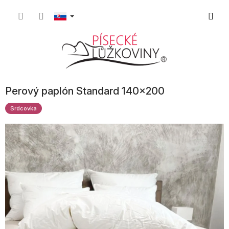
Prejsť
Nákup
na
obsah
košík
Perový paplón Standard 140x200
Srdcovka