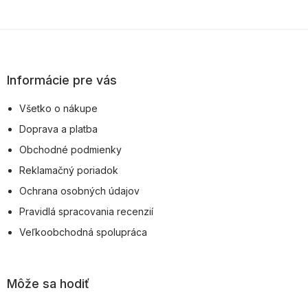
Z
á
p
Informácie pre vás
ä
Všetko o nákupe
t
Doprava a platba
i
Obchodné podmienky
e
Reklamačný poriadok
Ochrana osobných údajov
Pravidlá spracovania recenzií
Veľkoobchodná spolupráca
Môže sa hodiť