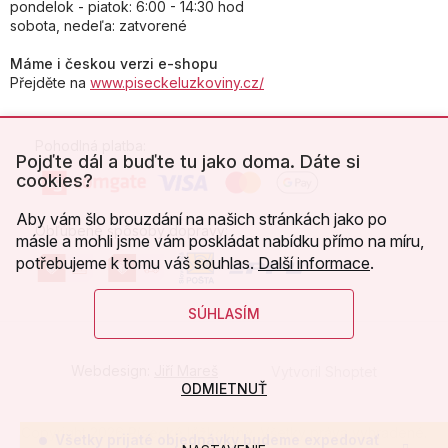
pondelok - piatok: 6:00 - 14:30 hod
sobota, nedeľa: zatvorené
Máme i českou verzi e-shopu
Přejděte na
www.piseckeluzkoviny.cz/
Pohodlná platba:
Pojďte dál a buďte tu jako doma. Dáte si
cookies?
Aby vám šlo brouzdání na našich stránkách jako po
Obľúbené spôsoby dopravy:
másle a mohli jsme vám poskládat nabídku přímo na míru,
potřebujeme k tomu váš souhlas.
Další informace
.
SÚHLASÍM
Webdesign:
Jiří Mareš
Vytvoril Shoptet
ODMIETNUŤ
Copyright 2026
Písecké lůžkoviny
. Všetky práva vyhradené.
Všetky prijaté objednávky budeme expedovať