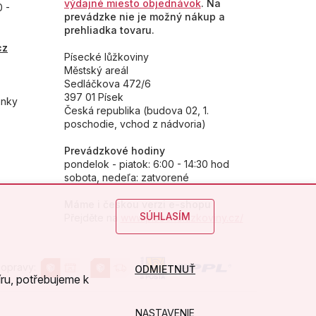
výdajné miesto objednávok
. Na
0 -
prevádzke nie je možný nákup a
prehliadka tovaru.
cz
Písecké lůžkoviny
Městský areál
Sedláčkova 472/6
397 01 Písek
inky
Česká republika (budova 02, 1.
poschodie, vchod z nádvoria)
Prevádzkové hodiny
pondelok - piatok: 6:00 - 14:30 hod
sobota, nedeľa: zatvorené
Máme i českou verzi e-shopu
SÚHLASÍM
Přejděte na
www.piseckeluzkoviny.cz/
opravy:
ODMIETNUŤ
ru, potřebujeme k
NASTAVENIE