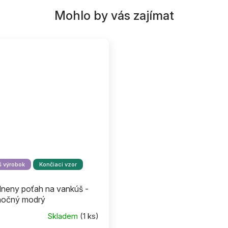
 výrobok
Končiaci vzor
lneny poťah na vankúš -
nočný modrý
Skladem
(1 ks)