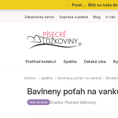
Prejsť
Pssst..... Blíži sa naša
na
obsah
Zákaznícky servis
Doprava a platba
Blog
O nás
Prehľad kolekcií
Spálňa
Detská izba
By
Domov
Spálňa
Bavlneny poťah na vankúš - Škriatk
Bavlneny poťah na vankú
Značka:
Písecké lůžkoviny
Náš výrobok