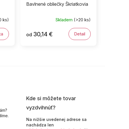
Bavlnené obliečky Škriatkovia
0 ks)
Skladem
(>20 ks)
30,14 €
ka
Detail
od
Kde si môžete tovar
vyzdvihnúť?
nám?
díme.
Na nižšie uvedenej adrese sa
nachádza len