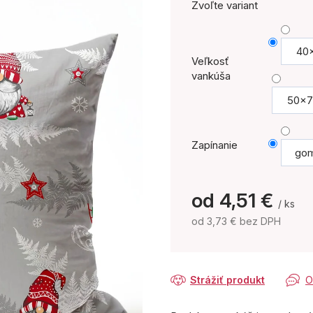
Zvoľte variant
40
Veľkosť
vankúša
50x7
Zapínanie
gom
od
4,51 €
/ ks
od
3,73 €
bez DPH
Jednotková
cena:
Strážiť produkt
O