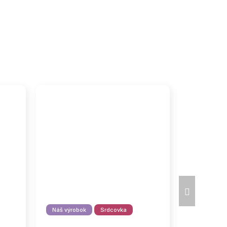
Ďalší
produkt
Náš výrobok
Srdcovka