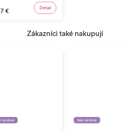
Detail
7 €
Zákazníci také nakupují
 výrobok
Náš výrobok