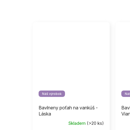
Náš výrobok
Náš
Bavlneny poťah na vankúš -
Bav
Láska
Via
Skladem
(>20 ks)