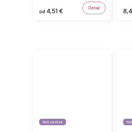
Detail
4,51 €
8,4
od
Náš výrobok
Náš