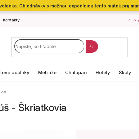
 dovolenka. Objednávky s možnou expedíciou tento piatok prijíma
Kontakty
EUR
tové doplnky
Metráže
Chalupári
Hotely
Školy
ovia
š - Škriatkovia