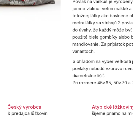
Povlak na vankúš je vyroben
jemné vlákno, veľmi mäkké a v
totožnej látky ako bavlnené o
metra látky sa strihajú 3 povl
do úvahy, že každý môže byť in
použité biele gombíky alebo b
mandľovanie. Za príplatok 
variantoch.
S ohľadom na výber veľkosti p
povlaky nebudú vzorovo rovn
diametrálne líšiť.
Pri rozmere 45x65, 50x70 a 7
Český výrobca
Atypické lôžkovin
& predajca lůžkovin
šijeme priamo na mi