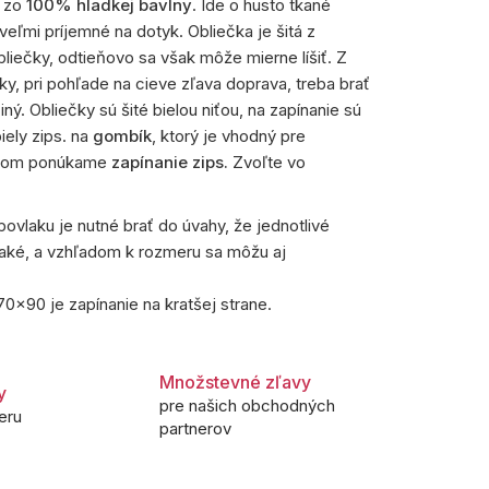
ý zo
100% hladkej bavlny
. Ide o husto tkané
eľmi príjemné na dotyk. Obliečka je šitá z
bliečky, odtieňovo sa však môže mierne líšiť. Z
aky, pri pohľade na cieve zľava doprava, treba brať
ý. Obliečky sú šité bielou niťou, na zapínanie sú
iely zips. na
gombík
, ktorý je vhodný pre
potom ponúkame
zapínanie zips.
Zvoľte vo
ovlaku je nutné brať do úvahy, že jednotlivé
aké, a vzhľadom k rozmeru sa môžu aj
0x90 je zapínanie na kratšej strane.
Množstevné zľavy
y
pre našich obchodných
eru
partnerov