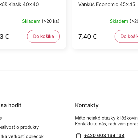
kúš Klasik 40x40
Vankúš Economic 45x45
Skladem
(>20 ks)
Skladem
(>2
3 €
7,40 €
Do košíka
Do koší
sa hodiť
Kontakty
s
Máte nejaké otázky k lôžkovi
Kontaktujte nás, radi vám pora
ostlivosť o produkty
+420 608 164 138
ľka veľkostí obliečok