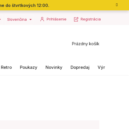
me do štvrtkových 12:00.
Prihlásenie
Registrácia
Slovenčina
Nákupný
Prázdny košík
košík
Retro
Poukazy
Novinky
Dopredaj
Výrobky II. ako