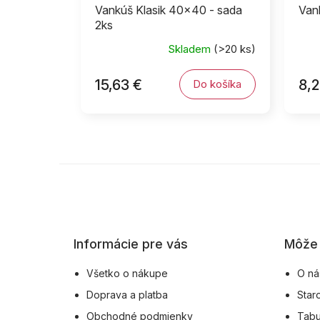
Vankúš Klasik 40x40 - sada
Van
2ks
Skladem
(>20 ks)
15,63 €
8,2
Do košíka
Z
á
p
ä
Informácie pre vás
Môže 
t
i
Všetko o nákupe
O ná
e
Doprava a platba
Star
Obchodné podmienky
Tabu