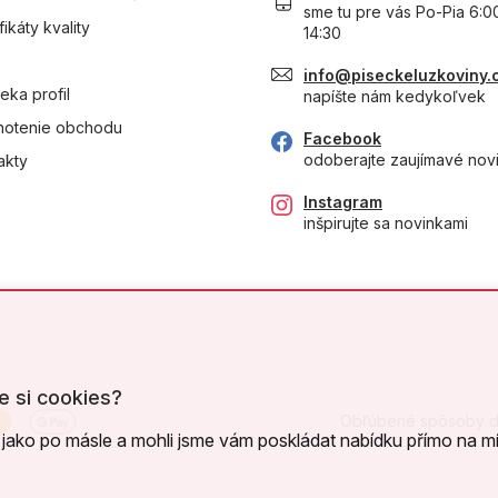
sme tu pre vás Po-Pia 6:0
fikáty kvality
14:30
info@piseckeluzkoviny.
eka profil
napíšte nám kedykoľvek
otenie obchodu
Facebook
odoberajte zaujímavé nov
akty
Instagram
inšpirujte sa novinkami
e si cookies?
Obľúbené spôsoby d
jako po másle a mohli jsme vám poskládat nabídku přímo na mí