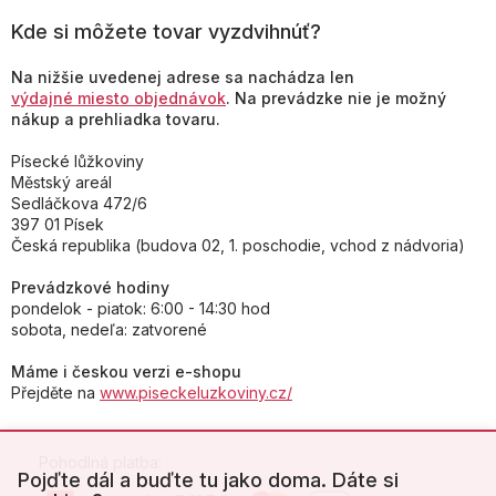
Kde si môžete tovar vyzdvihnúť?
Na nižšie uvedenej adrese sa nachádza len
výdajné miesto objednávok
. Na prevádzke nie je možný
nákup a prehliadka tovaru.
Písecké lůžkoviny
Městský areál
Sedláčkova 472/6
397 01 Písek
Česká republika (budova 02, 1. poschodie, vchod z nádvoria)
Prevádzkové hodiny
pondelok - piatok: 6:00 - 14:30 hod
sobota, nedeľa: zatvorené
Máme i českou verzi e-shopu
Přejděte na
www.piseckeluzkoviny.cz/
Pohodlná platba:
Pojďte dál a buďte tu jako doma. Dáte si