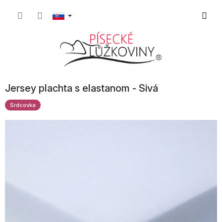
Prejsť
Nákup
na
obsah
košík
Jersey plachta s elastanom - Sivá
Srdcovka