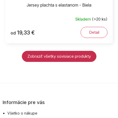
Jersey plachta s elastanom - Biela
Skladem
(>20 ks)
19,33 €
Detail
od
Zobraziť všetky súvisiace produkty
Z
á
p
Informácie pre vás
ä
Všetko o nákupe
t