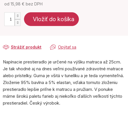
od
15,98 €
bez DPH
Jednotková
cena:
Vložiť do košíka
Strážiť produkt
Opýtať sa
Napínacie prestieradlo je určené na výšku matraca až 25cm.
Je tak vhodné aj na dnes veľmi používané zdravotné matrace
alebo prístelky. Guma je všitá v tunelíku a je teda vymeniteľná.
Zloženie 95% bavlna a 5% elastan, vďaka tomuto zloženiu
prestieradlo lepšie priľne k matracu a pružiam. V ponuke
máme širokú paletu farieb aj niekoľko ďalších veľkostí týchto
prestieradiel. Český výrobok.