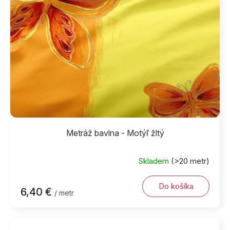
Metráž bavlna - Motýľ žltý
Skladem
(>20 metr)
Do košíka
6,40 €
/ metr