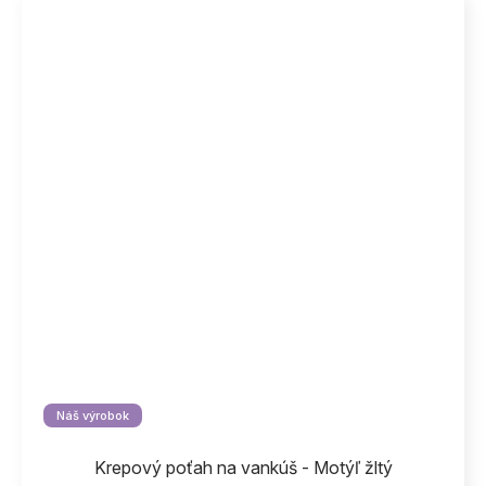
Náš výrobok
Krepový poťah na vankúš - Motýľ žltý