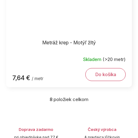
Metráž krep - Motýľ žltý
Skladem
(>20 metr)
Do košíka
7,64 €
/ metr
8
položiek celkom
O
v
l
á
d
Doprava zadarmo
Český výrobca
a
c
pri objednávke nad 77 €
& predajca lůžkovin