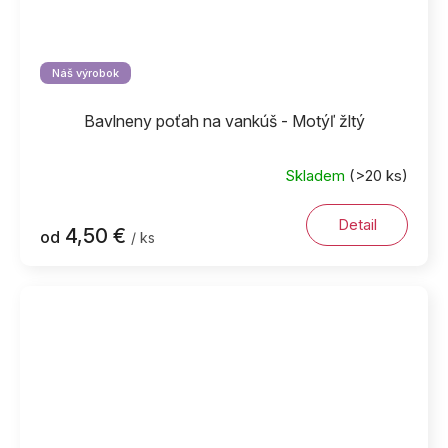
Náš výrobok
Bavlneny poťah na vankúš - Motýľ žltý
Skladem
(>20 ks)
Detail
4,50 €
od
/ ks