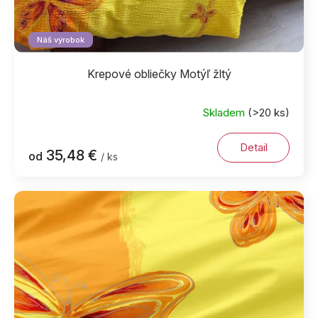
Náš výrobok
Krepové obliečky Motýľ žltý
Skladem
(>20 ks)
Detail
35,48 €
od
/ ks