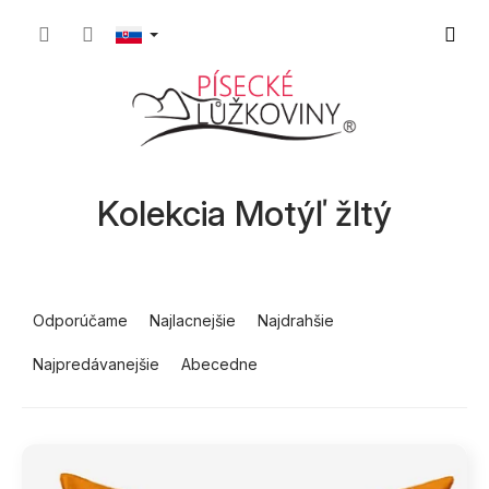
Prejsť
Nákup
na
obsah
košík
Kolekcia Motýľ žltý
R
a
Odporúčame
Najlacnejšie
Najdrahšie
d
Najpredávanejšie
Abecedne
e
n
i
V
e
ý