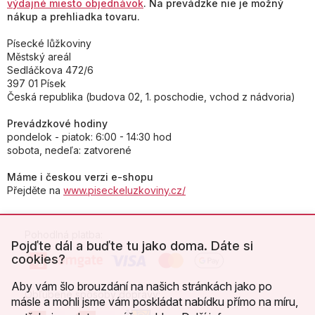
výdajné miesto objednávok
. Na prevádzke nie je možný
nákup a prehliadka tovaru.
Písecké lůžkoviny
Městský areál
Sedláčkova 472/6
397 01 Písek
Česká republika (budova 02, 1. poschodie, vchod z nádvoria)
Prevádzkové hodiny
pondelok - piatok: 6:00 - 14:30 hod
sobota, nedeľa: zatvorené
Máme i českou verzi e-shopu
Přejděte na
www.piseckeluzkoviny.cz/
Pohodlná platba:
Pojďte dál a buďte tu jako doma. Dáte si
cookies?
Aby vám šlo brouzdání na našich stránkách jako po
Obľúbené spôsoby dopravy:
másle a mohli jsme vám poskládat nabídku přímo na míru,