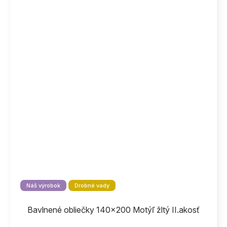
Náš výrobok
Drobné vady
Bavlnené obliečky 140x200 Motýľ žltý II.akosť