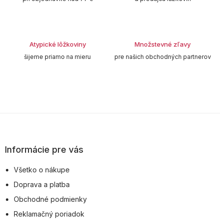
i
e
p
r
v
Atypické lôžkoviny
Množstevné zľavy
k
šijeme priamo na mieru
pre našich obchodných partnerov
y
v
ý
p
i
s
Z
u
á
p
Informácie pre vás
ä
Všetko o nákupe
t
Doprava a platba
i
Obchodné podmienky
e
Reklamačný poriadok