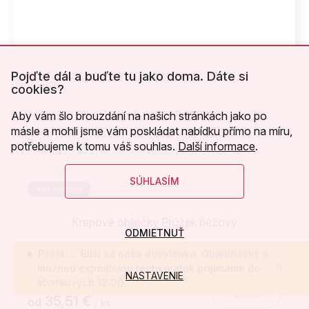
Pojďte dál a buďte tu jako doma. Dáte si
cookies?
Aby vám šlo brouzdání na našich stránkách jako po
másle a mohli jsme vám poskládat nabídku přímo na míru,
potřebujeme k tomu váš souhlas.
Další informace
.
SÚHLASÍM
Náš výrobok
Krepové obliečky Prúžek béžový
ODMIETNUŤ
Pssst..... Blíži sa naša dovolenka. Objednávky s
Skladem
(>20 ks)
možnou expedíciou tento piatok prijímame do
NASTAVENIE
štvrtkových 12:00.
Detail
35,51 €
od
/ ks