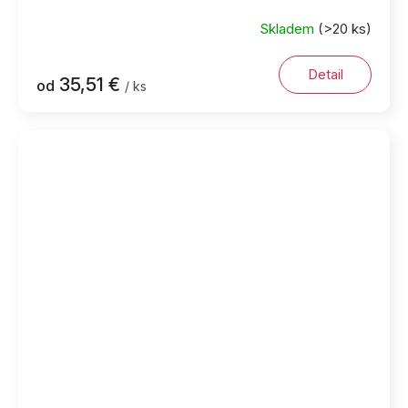
Skladem
(>20 ks)
Priemerné
hodnotenie
produktu
Detail
35,51 €
od
/ ks
je
5,0
z
5
hviezdičiek.