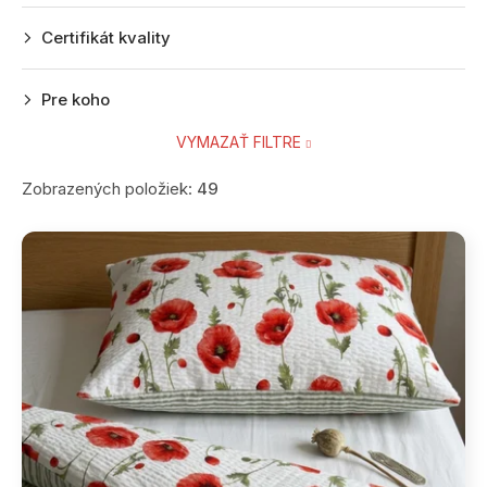
Certifikát kvality
Pre koho
VYMAZAŤ FILTRE
Zobrazených položiek:
49
V
ý
p
i
s
p
r
o
d