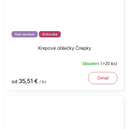
Náš výrobok
Srdcovka
Krepové obliečky Čriepky
Skladem
(>20 ks)
Detail
35,51 €
od
/ ks