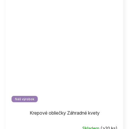
Náš výrobok
Krepové obliečky Záhradné kvety
Skladem
(>20 ks)