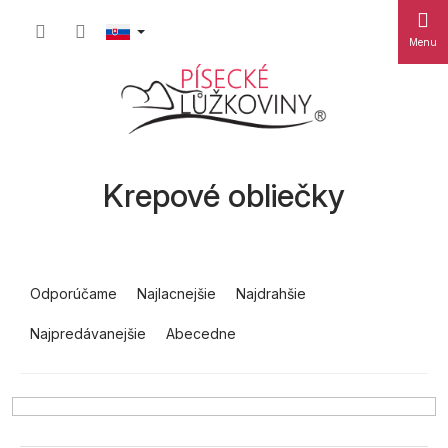
Prejsť
Nákup
na
obsah
košík
Krepové obliečky
R
a
Odporúčame
Najlacnejšie
Najdrahšie
d
Najpredávanejšie
Abecedne
e
n
i
e