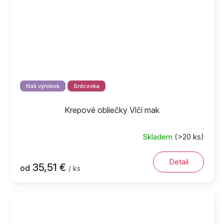
Náš výrobok
Srdcovka
Krepové obliečky Vlčí mak
Skladem
(>20 ks)
Priemerné
hodnotenie
produktu
Detail
35,51 €
od
/ ks
je
5,0
z
5
hviezdičiek.