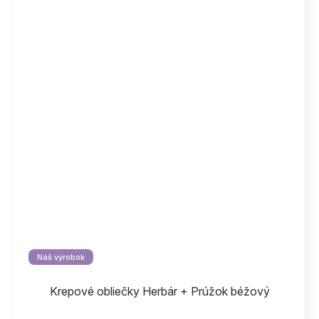
Náš výrobok
Krepové obliečky Herbár + Prúžok béžový