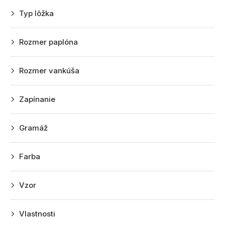
p
Typ lôžka
r
o
Rozmer paplóna
d
u
Rozmer vankúša
k
t
Zapínanie
o
v
Gramáž
Farba
Vzor
Vlastnosti