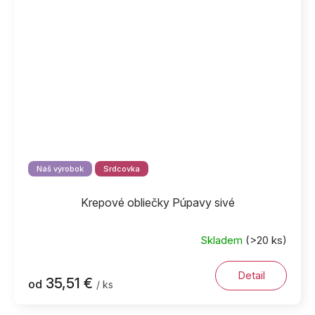
Náš výrobok
Srdcovka
Krepové obliečky Púpavy sivé
Skladem
(>20 ks)
Detail
35,51 €
od
/ ks