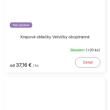
Náš výrobok
Krepové obliečky Vetvičky obojstranné
Skladem
(>20 ks)
Priemerné
hodnotenie
produktu
Detail
37,16 €
od
/ ks
je
5,0
z
5
hviezdičiek.