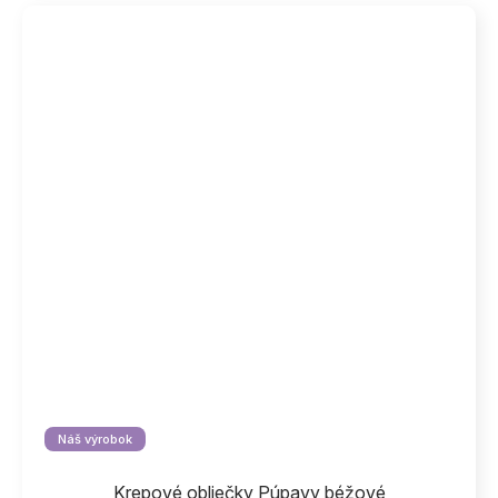
Náš výrobok
Krepové obliečky Púpavy béžové