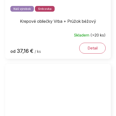
Náš výrobok
Srdcovka
Krepové obliečky Vrba + Prúžok béžový
Skladem
(>20 ks)
Detail
37,16 €
od
/ ks