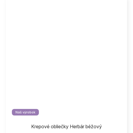
Náš výrobok
Krepové obliečky Herbár béžový