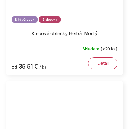
Náš výrobok
Srdcovka
Krepové obliečky Herbár Modrý
Skladem
(>20 ks)
Priemerné
hodnotenie
produktu
Detail
35,51 €
od
/ ks
je
5,0
z
5
hviezdičiek.