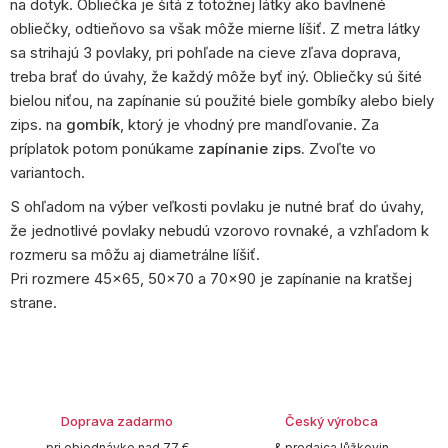
na dotyk. Obliečka je šitá z totožnej látky ako bavlnené
obliečky, odtieňovo sa však môže mierne líšiť. Z metra látky
sa strihajú 3 povlaky, pri pohľade na cieve zľava doprava,
treba brať do úvahy, že každý môže byť iný. Obliečky sú šité
bielou niťou, na zapínanie sú použité biele gombíky alebo biely
zips. na
gombík
, ktorý je vhodný pre mandľovanie. Za
príplatok potom ponúkame
zapínanie zips.
Zvoľte vo
variantoch.
S ohľadom na výber veľkosti povlaku je nutné brať do úvahy,
že jednotlivé povlaky nebudú vzorovo rovnaké, a vzhľadom k
rozmeru sa môžu aj diametrálne líšiť.
Pri rozmere 45x65, 50x70 a 70x90 je zapínanie na kratšej
strane.
Doprava zadarmo
Český výrobca
pri objednávke nad 77 €
& predajca lůžkovin