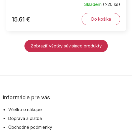
Skladem
(>20 ks)
15,61 €
Do košíka
Zobraziť všetky súvisiace produkty
Z
á
p
Informácie pre vás
ä
Všetko o nákupe
t
Doprava a platba
i
Obchodné podmienky
e