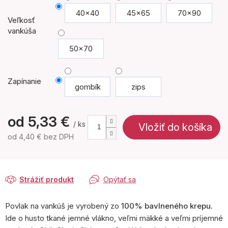
40x40
45x65
70x90
Veľkosť
vankúša
50x70
Zapínanie
gombík
zips
od
5,33 €
/ ks
Vložiť do košíka
od
4,40 €
bez DPH
Jednotková
cena:
Strážiť produkt
Opýtať sa
Povlak na vankúš je vyrobený zo
100% bavlneného krepu
.
Ide o husto tkané jemné vlákno, veľmi mäkké a veľmi príjemné