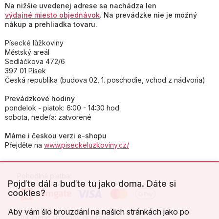
Na nižšie uvedenej adrese sa nachádza len
výdajné miesto objednávok
. Na prevádzke nie je možný
nákup a prehliadka tovaru.
Písecké lůžkoviny
Městský areál
Sedláčkova 472/6
397 01 Písek
Česká republika (budova 02, 1. poschodie, vchod z nádvoria)
Prevádzkové hodiny
pondelok - piatok: 6:00 - 14:30 hod
sobota, nedeľa: zatvorené
Máme i českou verzi e-shopu
Přejděte na
www.piseckeluzkoviny.cz/
Pohodlná platba:
Pojďte dál a buďte tu jako doma. Dáte si
cookies?
Aby vám šlo brouzdání na našich stránkách jako po
Obľúbené spôsoby dopravy: