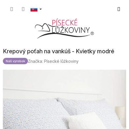
Prejsť
Nákup
na
obsah
košík
Krepový poťah na vankúš - Kvietky modré
Značka:
Písecké lůžkoviny
Náš výrobok