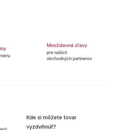
Množstevné zľavy
iny
pre našich
mieru
obchodných partnerov
Kde si môžete tovar
vyzdvihnúť?
nám?