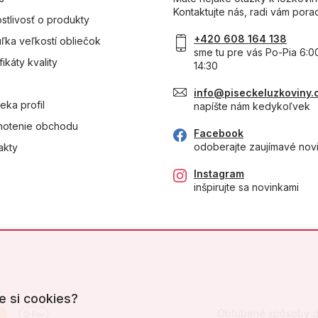
Kontaktujte nás, radi vám pora
ostlivosť o produkty
+420 608 164 138
ľka veľkostí obliečok
sme tu pre vás Po-Pia 6:0
fikáty kvality
14:30
info@piseckeluzkoviny.
eka profil
napíšte nám kedykoľvek
otenie obchodu
Facebook
odoberajte zaujímavé nov
akty
Instagram
inšpirujte sa novinkami
e si cookies?
Obľúbené spôsoby d