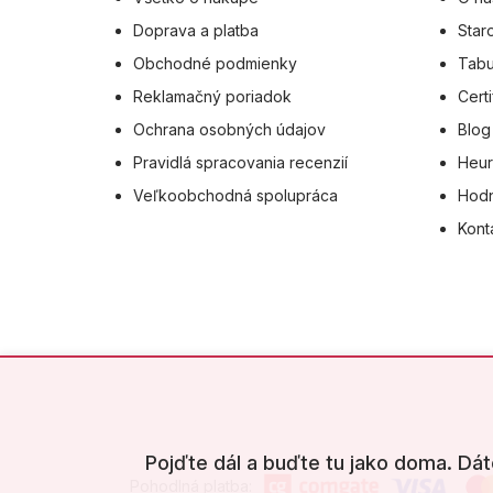
e
Doprava a platba
Star
Obchodné podmienky
Tabu
Reklamačný poriadok
Certi
Ochrana osobných údajov
Blog
Pravidlá spracovania recenzií
Heur
Veľkoobchodná spolupráca
Hodn
Kont
Pojďte dál a buďte tu jako doma. Dát
Pohodlná platba: