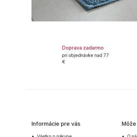
Doprava zadarmo
pri objednávke nad 77
€
Z
á
p
ä
Informácie pre vás
Môže 
t
i
Všetko o nákupe
O ná