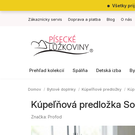
Prejsť
Všetky pri
na
obsah
Zákaznícky servis
Doprava a platba
Blog
O nás
Prehľad kolekcií
Spálňa
Detská izba
By
Domov
Bytové doplnky
Kúpeľňové predložky
Kúp
Kúpeľňová predložka S
Značka:
Profod