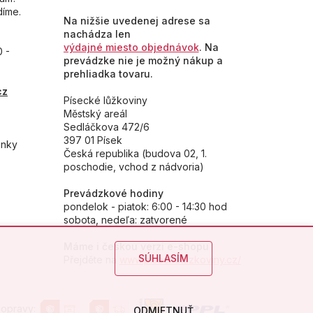
díme.
Na nižšie uvedenej adrese sa
nachádza len
výdajné miesto objednávok
. Na
0 -
prevádzke nie je možný nákup a
prehliadka tovaru.
cz
Písecké lůžkoviny
Městský areál
Sedláčkova 472/6
397 01 Písek
inky
Česká republika (budova 02, 1.
poschodie, vchod z nádvoria)
Prevádzkové hodiny
pondelok - piatok: 6:00 - 14:30 hod
sobota, nedeľa: zatvorené
Máme i českou verzi e-shopu
SÚHLASÍM
Přejděte na
www.piseckeluzkoviny.cz/
opravy:
ODMIETNUŤ