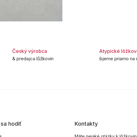
Český výrobca
Atypické lôžkov
& predajca lůžkovin
šijeme priamo na 
sa hodiť
Kontakty
s
Máte nejaké otázky k lôžkovi