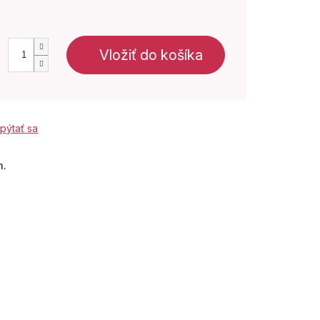
Vložiť do košíka
pýtať sa
m.