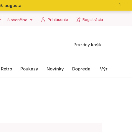
9. augusta
Prihlásenie
Registrácia
Slovenčina
Nákupný
Prázdny košík
košík
Retro
Poukazy
Novinky
Dopredaj
Výrobky II. ako