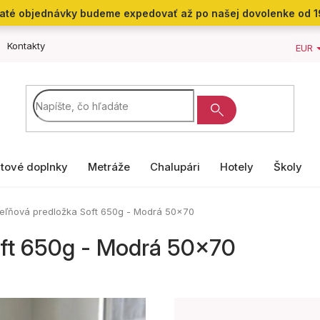
jaté objednávky budeme expedovať až po našej dovolenke od 1
Kontakty
EUR
tové doplnky
Metráže
Chalupári
Hotely
Školy
eľňová predložka Soft 650g - Modrá 50x70
oft 650g - Modrá 50x70