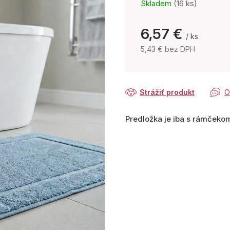
Skladem
(16 ks)
6,57 €
/ ks
5,43 € bez DPH
Jednotková
cena:
Strážiť produkt
O
Predložka je iba s rámčeko