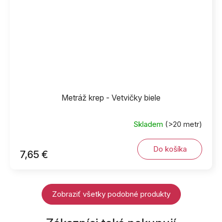
Metráž krep - Vetvičky biele
Skladem
(>20 metr)
Do košíka
7,65 €
Zobraziť všetky podobné produkty