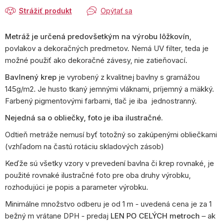
Strážiť produkt
Opýtať sa
Metráž je určená predovšetkým na výrobu lôžkovín
,
povlakov a dekoračných predmetov. Nemá UV filter, teda je
možné použiť ako dekoračné závesy, nie zatieňovací.
Bavlnený krep
je vyrobený z kvalitnej bavlny s gramážou
145g/m2. Je husto tkaný jemnými vláknami, príjemný a mäkký.
Farbený pigmentovými farbami, tlač je iba jednostranný.
Nejedná sa o obliečky, foto je iba ilustračné.
Odtieň metráže nemusí byť totožný so zakúpenými obliečkami
(vzhľadom na častú rotáciu skladových zásob)
Keďže sú všetky vzory v prevedení bavlna či krep rovnaké, je
použité rovnaké ilustračné foto pre oba druhy výrobku,
rozhodujúci je popis a parameter výrobku.
Minimálne množstvo odberu je od 1 m - uvedená cena je za 1
bežný m vrátane DPH - predaj
LEN PO CELÝCH metroch
– ak