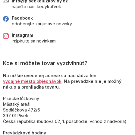
info@piseckeluzkoviny.cz
napíšte nám kedykoľvek
Facebook
odoberajte zaujímavé novinky
Instagram
inšpirujte sa novinkami
Kde si môžete tovar vyzdvihnúť?
Na nižšie uvedenej adrese sa nachádza len
výdajné miesto objednávok
. Na prevádzke nie je možný
nákup a prehliadka tovaru.
Písecké lůžkoviny
Městský areál
Sedláčkova 472/6
397 01 Písek
Česká republika (budova 02, 1. poschodie, vchod z nádvoria)
Prevádzkové hodiny