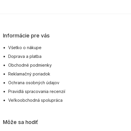
Z
á
p
Informácie pre vás
ä
Všetko o nákupe
t
Doprava a platba
i
Obchodné podmienky
e
Reklamačný poriadok
Ochrana osobných údajov
Pravidlá spracovania recenzií
Veľkoobchodná spolupráca
Môže sa hodiť