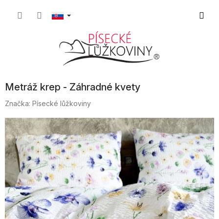
Prejsť
Nákup
na
obsah
košík
Metráž krep - Záhradné kvety
Značka:
Písecké lůžkoviny