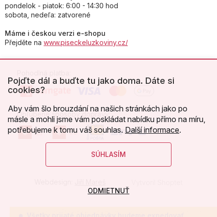
pondelok - piatok: 6:00 - 14:30 hod
sobota, nedeľa: zatvorené
Máme i českou verzi e-shopu
Přejděte na
www.piseckeluzkoviny.cz/
Pohodlná platba:
Pojďte dál a buďte tu jako doma. Dáte si
cookies?
Aby vám šlo brouzdání na našich stránkách jako po
Obľúbené spôsoby dopravy:
másle a mohli jsme vám poskládat nabídku přímo na míru,
potřebujeme k tomu váš souhlas.
Další informace
.
SÚHLASÍM
Webdesign:
Jiří Mareš
Vytvoril Shoptet
ODMIETNUŤ
Copyright 2026
Písecké lůžkoviny
. Všetky práva vyhradené.
Všetky prijaté objednávky budeme expedovať