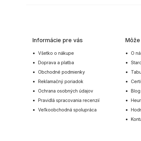
Z
á
p
ä
Informácie pre vás
Môže 
t
i
Všetko o nákupe
O ná
e
Doprava a platba
Star
Obchodné podmienky
Tabu
Reklamačný poriadok
Certi
Ochrana osobných údajov
Blog
Pravidlá spracovania recenzií
Heur
Veľkoobchodná spolupráca
Hodn
Kont