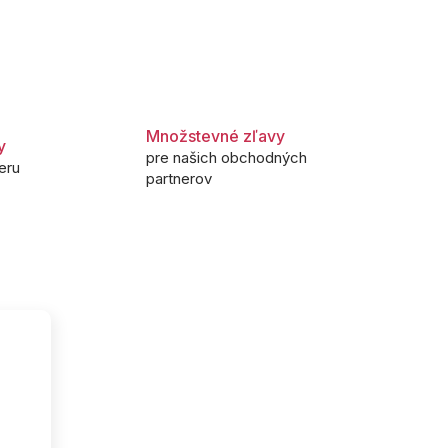
Množstevné zľavy
y
pre našich obchodných
eru
partnerov