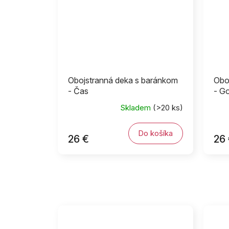
Obojstranná deka s baránkom
Obo
- Čas
- G
Skladem
(>20 ks)
Do košíka
26 €
26