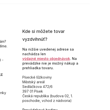
Kde si môžete tovar
vyzdvihnúť?
nám?
díme.
Na nižšie uvedenej adrese sa
nachádza len
výdajné miesto objednávok
. Na
0 -
prevádzke nie je možný nákup a
prehliadka tovaru.
cz
Písecké lůžkoviny
Městský areál
Sedláčkova 472/6
397 01 Písek
inky
Česká republika (budova 02, 1.
poschodie, vchod z nádvoria)
Prevádzkové hodiny