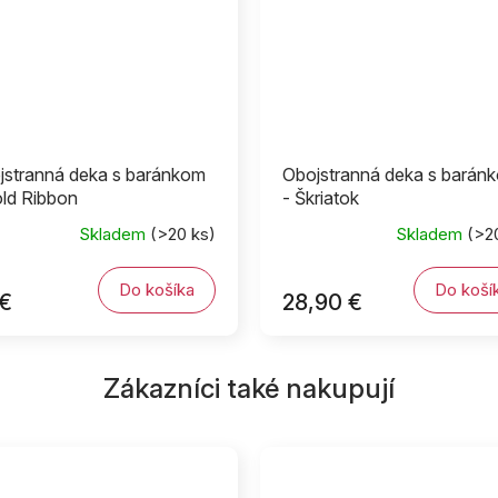
jstranná deka s baránkom
Obojstranná deka s barán
old Ribbon
- Škriatok
Skladem
(>20 ks)
Skladem
(>2
Do košíka
Do koší
 €
28,90 €
Zákazníci také nakupují