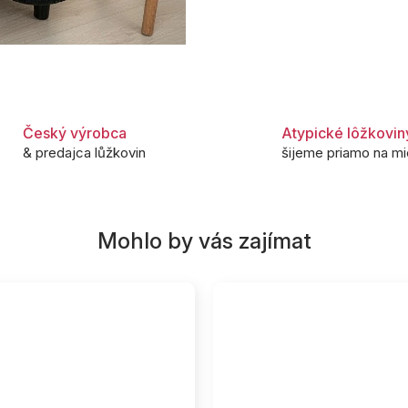
Český výrobca
Atypické lôžkovin
& predajca lůžkovin
šijeme priamo na mi