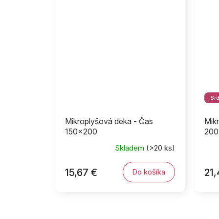
Sr
Mikroplyšová deka - Čas
Mik
150x200
200
Skladem
(>20 ks)
15,67 €
21,
Do košíka