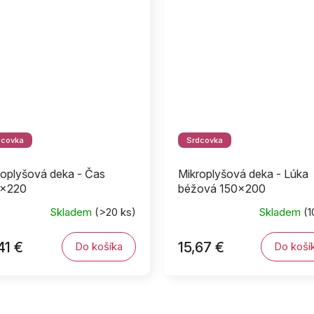
dcovka
Srdcovka
roplyšová deka - Čas
Mikroplyšová deka - Lúka
x220
béžová 150x200
Skladem
(>20 ks)
Skladem
(1
41 €
15,67 €
Do košíka
Do koší