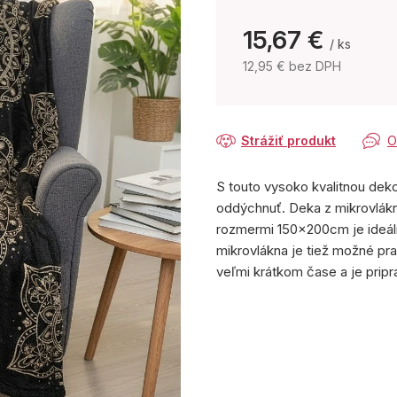
15,67 €
/ ks
12,95 € bez DPH
Jednotková
cena:
Strážiť produkt
O
S touto vysoko kvalitnou dek
oddýchnuť. Deka z mikrovlák
rozmermi 150x200cm je ideál
mikrovlákna je tiež možné pra
veľmi krátkom čase a je pripr