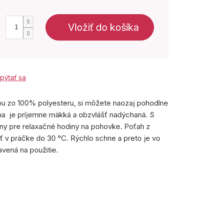
Vložiť do košíka
pýtať sa
ou zo 100% polyesteru, si môžete naozaj pohodlne
na je príjemne mäkká a obzvlášť nadýchaná. S
ny pre relaxačné hodiny na pohovke. Poťah z
ť v práčke do 30 °C. Rýchlo schne a preto je vo
avená na použitie.