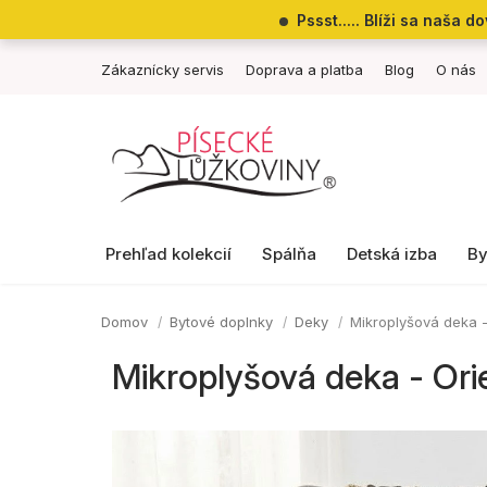
Prejsť
Pssst..... Blíži sa naša
na
obsah
Zákaznícky servis
Doprava a platba
Blog
O nás
Prehľad kolekcií
Spálňa
Detská izba
By
Domov
Bytové doplnky
Deky
Mikroplyšová deka 
Mikroplyšová deka - Or