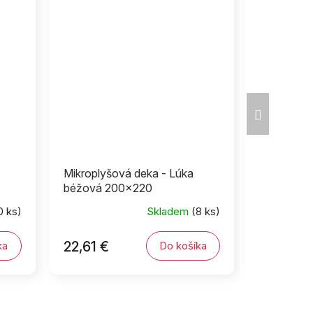
Ďalší
produkt
Mikroplyšová deka - Lúka
béžová 200x220
0 ks)
Skladem
(8 ks)
22,61 €
ka
Do košíka