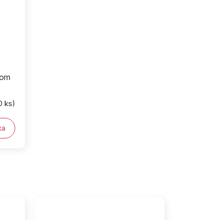
kom
0 ks)
ka