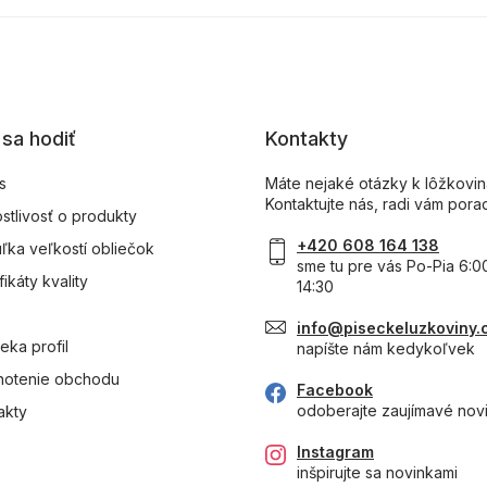
sa hodiť
Kontakty
s
Máte nejaké otázky k lôžkovi
Kontaktujte nás, radi vám pora
ostlivosť o produkty
+420 608 164 138
ľka veľkostí obliečok
sme tu pre vás Po-Pia 6:0
fikáty kvality
14:30
info@piseckeluzkoviny.
eka profil
napíšte nám kedykoľvek
otenie obchodu
Facebook
odoberajte zaujímavé nov
akty
Instagram
inšpirujte sa novinkami