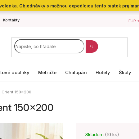
 dovolenka. Objednávky s možnou expedíciou tento piatok prijíma
Kontakty
EUR
tové doplnky
Metráže
Chalupári
Hotely
Školy
- Orient 150x200
ient 150x200
Skladem
(10 ks)