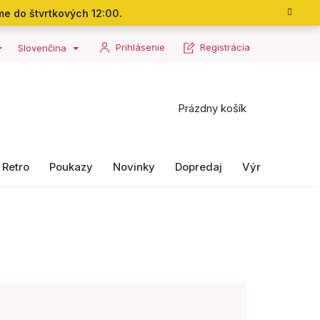
me do štvrtkových 12:00.
Prihlásenie
Registrácia
Slovenčina
Nákupný
Prázdny košík
košík
Retro
Poukazy
Novinky
Dopredaj
Výrobky II. ako