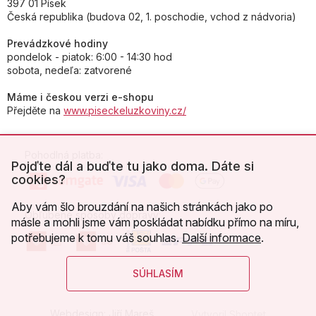
397 01 Písek
Česká republika (budova 02, 1. poschodie, vchod z nádvoria)
Prevádzkové hodiny
pondelok - piatok: 6:00 - 14:30 hod
sobota, nedeľa: zatvorené
Máme i českou verzi e-shopu
Přejděte na
www.piseckeluzkoviny.cz/
Pohodlná platba:
Pojďte dál a buďte tu jako doma. Dáte si
cookies?
Aby vám šlo brouzdání na našich stránkách jako po
Obľúbené spôsoby dopravy:
másle a mohli jsme vám poskládat nabídku přímo na míru,
potřebujeme k tomu váš souhlas.
Další informace
.
SÚHLASÍM
Webdesign:
Jiří Mareš
Vytvoril Shoptet