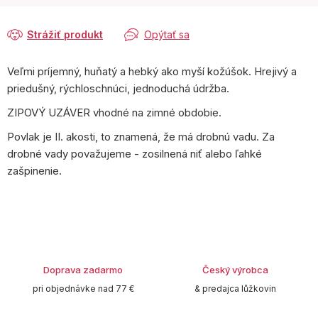
cena:
Strážiť produkt
Opýtať sa
Veľmi príjemný, huňatý a hebký ako myší kožúšok. Hrejivý a
priedušný, rýchloschnúci, jednoduchá údržba.
ZIPOVÝ UZÁVER vhodné na zimné obdobie.
Povlak je II. akosti, to znamená, že má drobnú vadu. Za
drobné vady považujeme - zosilnená niť alebo ľahké
zašpinenie.
Doprava zadarmo
Český výrobca
pri objednávke nad 77 €
& predajca lůžkovin