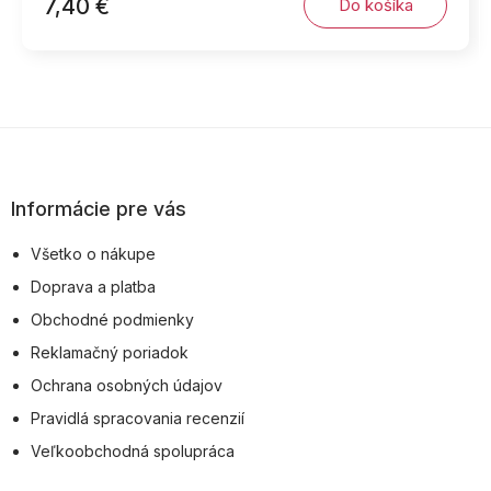
7,40 €
Do košíka
Z
á
p
Informácie pre vás
ä
Všetko o nákupe
t
Doprava a platba
i
Obchodné podmienky
e
Reklamačný poriadok
Ochrana osobných údajov
Pravidlá spracovania recenzií
Veľkoobchodná spolupráca