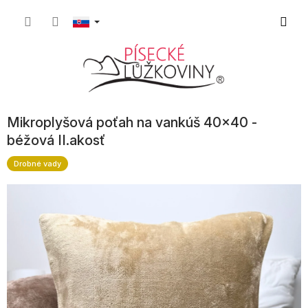
Prejsť
Nákup
na
obsah
košík
Mikroplyšová poťah na vankúš 40x40 -
béžová II.akosť
Drobné vady