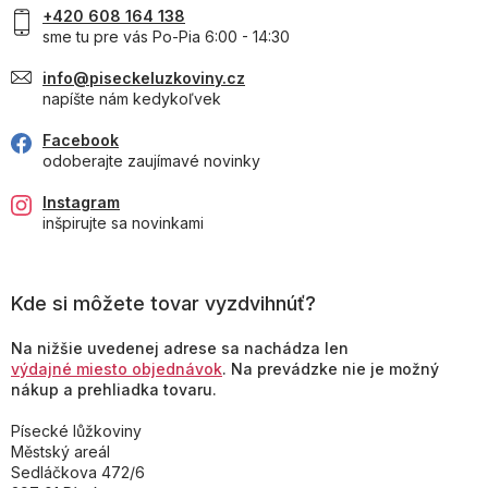
+420 608 164 138
sme tu pre vás Po-Pia 6:00 - 14:30
info@piseckeluzkoviny.cz
napíšte nám kedykoľvek
Facebook
odoberajte zaujímavé novinky
Instagram
inšpirujte sa novinkami
Kde si môžete tovar vyzdvihnúť?
Na nižšie uvedenej adrese sa nachádza len
výdajné miesto objednávok
. Na prevádzke nie je možný
nákup a prehliadka tovaru.
Písecké lůžkoviny
Městský areál
Sedláčkova 472/6