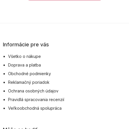
Z
á
p
Informácie pre vás
ä
Všetko o nákupe
t
Doprava a platba
i
Obchodné podmienky
e
Reklamačný poriadok
Ochrana osobných údajov
Pravidlá spracovania recenzií
Veľkoobchodná spolupráca