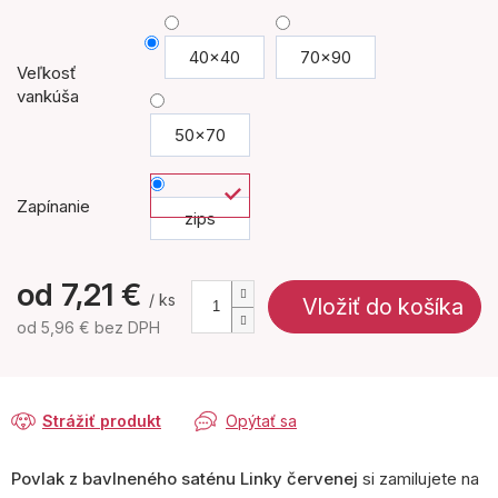
40x40
70x90
Veľkosť
vankúša
50x70
Zapínanie
zips
od
7,21 €
/ ks
Vložiť do košíka
od
5,96 €
bez DPH
Jednotková
cena:
Strážiť produkt
Opýtať sa
Povlak z bavlneného saténu Linky červenej
si zamilujete na