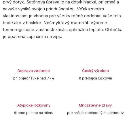
prvý dotyk. Saténová úprava je na dotyk hladká, príjemná a
navyše vyniká svojou priedušnosťou. Vďaka svojim
vlastnostiam je vhodná pre všetky ročné obdobia. Vaše telo
bude ako v bavlnke.
Nešmykľavý materiál
. Výborné
termoregulačné vlastnosti zaistia optimálnu teplotu. Obliečka
je opatrená zapínaním na zips.
Doprava zadarmo
Český výrobca
pri objednávke nad 77 €
& predajca lůžkovin
Atypické lôžkoviny
Množstevné zľavy
šijeme priamo na mieru
pre našich obchodných partnerov