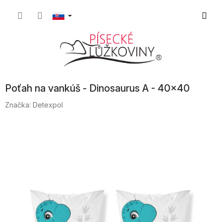
Prejsť
Nákup
na
obsah
košík
Poťah na vankúš - Dinosaurus A - 40x40
Značka:
Detexpol