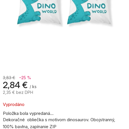
3,83 €
–25 %
2,84 €
/ ks
2,35 € bez DPH
Jednotková
cena:
Vyprodáno
Položka bola vypredaná…
Dekoračné obliečka s motívom dinosaurov. Obojstranný,
100% bavlna, zapínanie ZIP