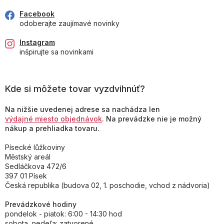
Facebook
odoberajte zaujímavé novinky
Instagram
inšpirujte sa novinkami
Kde si môžete tovar vyzdvihnúť?
Na nižšie uvedenej adrese sa nachádza len
výdajné miesto objednávok
. Na prevádzke nie je možný
nákup a prehliadka tovaru.
Písecké lůžkoviny
Městský areál
Sedláčkova 472/6
397 01 Písek
Česká republika (budova 02, 1. poschodie, vchod z nádvoria)
Prevádzkové hodiny
pondelok - piatok: 6:00 - 14:30 hod
sobota, nedeľa: zatvorené