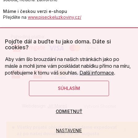
Máme i českou verzi e-shopu
Přejděte na
www.piseckeluzkoviny.cz/
Pohodlná platba:
Pojďte dál a buďte tu jako doma. Dáte si
cookies?
Aby vám šlo brouzdání na našich stránkách jako po
Obľúbené spôsoby dopravy:
másle a mohli jsme vám poskládat nabídku přímo na míru,
potřebujeme k tomu váš souhlas.
Další informace
.
SÚHLASÍM
Webdesign:
Jiří Mareš
Vytvoril Shoptet
ODMIETNUŤ
Copyright 2026
Písecké lůžkoviny
. Všetky práva vyhradené.
Všetky prijaté objednávky budeme expedovať
NASTAVENIE
Upraviť nastavenie cookies
až po našej dovolenke od 19. augusta