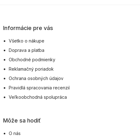
Z
á
p
Informácie pre vás
ä
Všetko o nákupe
t
Doprava a platba
i
Obchodné podmienky
e
Reklamačný poriadok
Ochrana osobných údajov
Pravidlá spracovania recenzií
Veľkoobchodná spolupráca
Môže sa hodiť
O nás