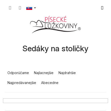
Prejsť
Nákup
na
obsah
košík
Sedáky na stoličky
R
a
Odporúčame
Najlacnejšie
Najdrahšie
d
Najpredávanejšie
Abecedne
e
n
i
e