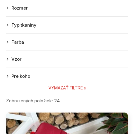
p
Rozmer
r
o
Typ tkaniny
d
u
Farba
k
t
Vzor
o
v
Pre koho
VYMAZAŤ FILTRE
Zobrazených položiek:
24
V
ý
p