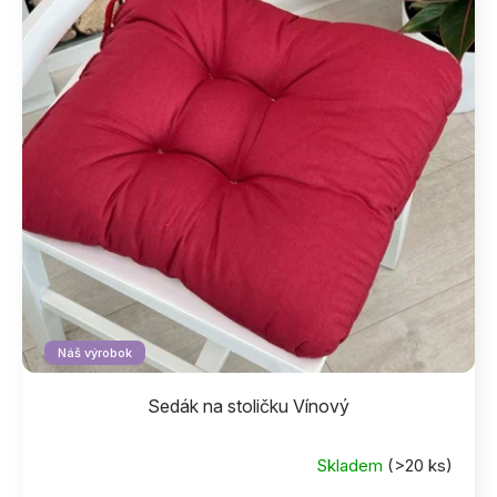
i
s
p
r
o
d
u
k
t
o
v
Náš výrobok
Sedák na stoličku Vínový
Skladem
(>20 ks)