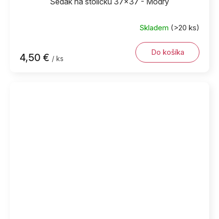
Sedák na stoličku 37x37 - Modrý
Skladem
(>20 ks)
Do košíka
4,50 €
/ ks