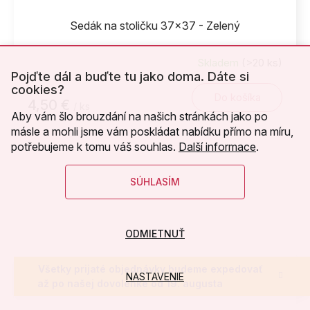
Sedák na stoličku 37x37 - Zelený
Skladem
(>20 ks)
Pojďte dál a buďte tu jako doma. Dáte si
cookies?
Do košíka
4,50 €
/ ks
Aby vám šlo brouzdání na našich stránkách jako po
másle a mohli jsme vám poskládat nabídku přímo na míru,
potřebujeme k tomu váš souhlas.
Další informace
.
SÚHLASÍM
ODMIETNUŤ
Všetky prijaté objednávky budeme expedovať
NASTAVENIE
až po našej dovolenke od 19. augusta