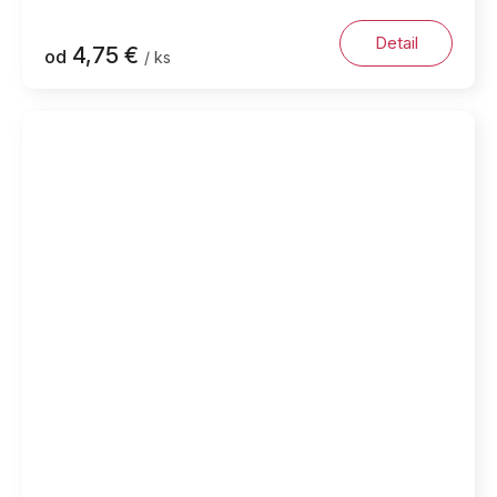
Detail
4,75 €
od
/ ks