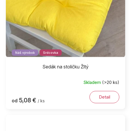
Náš výrobok
Srdcovka
Sedák na stoličku Žltý
Skladem
(>20 ks)
Detail
5,08 €
od
/ ks