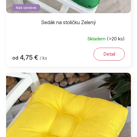
Náš výrobok
Sedák na stoličku Zelený
Skladem
(>20 ks)
Detail
4,75 €
od
/ ks