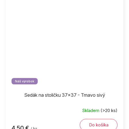
Náš výrobok
Sedák na stoličku 37x37 - Tmavo sivý
Skladem
(>20 ks)
Do košíka
4,50 €
/ ks