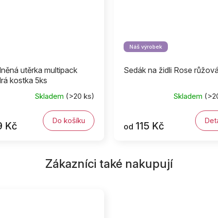
Náš výrobek
něná utěrka multipack
Sedák na židli Rose růžov
rá kostka 5ks
Skladem
(>20 ks)
Skladem
(>2
Do košíku
Deta
9 Kč
115 Kč
od
Zákazníci také nakupují