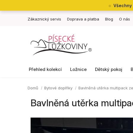
Přejít
Všechny 
na
obsah
Zákaznický servis
Doprava a platba
Blog
O nás
Přehled kolekcí
Ložnice
Dětský pokoj
Domů
Bytové doplňky
Bavlněná utěrka multipack z
Bavlněná utěrka multipa