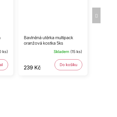
Další
produkt
á
Bavlněná utěrka multipack
oranžová kostka 5ks
0 ks)
Skladem
(15 ks)
il
Do košíku
239 Kč