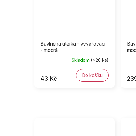
Bavlněná utěrka - vyvařovací
Bavl
- modrá
mod
Skladem
(>20 ks)
Do košíku
43 Kč
23