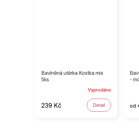
Bavlněná utěrka Kostka mix
Bav
5ks
- mo
Vyprodáno
239 Kč
Detail
od