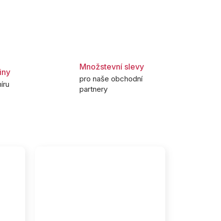
Množstevní slevy
iny
pro naše obchodní
íru
partnery