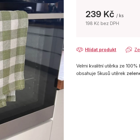
239 Kč
/ ks
198 Kč bez DPH
Měrná
cena:
Hlídat produkt
Ze
Velmi kvalitní utěrka ze 100%
obsahuje 5kusů utěrek
zelen