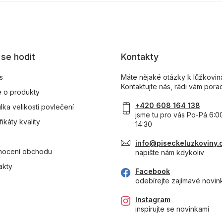
se hodit
Kontakty
s
Máte nějaké otázky k lůžkovi
Kontaktujte nás, rádi vám pora
 o produkty
+420 608 164 138
lka velikostí povlečení
jsme tu pro vás Po-Pá 6:0
fikáty kvality
14:30
info@piseckeluzkoviny.
ocení obchodu
napište nám kdykoliv
akty
Facebook
odebírejte zajímavé novin
Instagram
inspirujte se novinkami