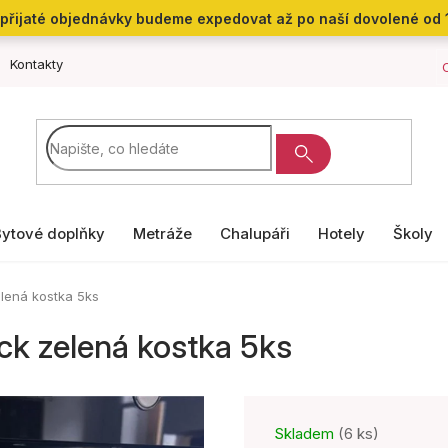
přijaté objednávky budeme expedovat až po naší dovolené od 
Kontakty
Bytové doplňky
Metráže
Chalupáři
Hotely
Školy
elená kostka 5ks
ck zelená kostka 5ks
Skladem
(6 ks)