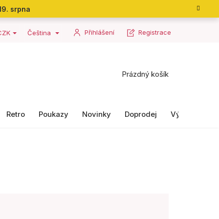
19. srpna
Přihlášení
Registrace
CZK
Čeština
Nákupní
Prázdný košík
košík
Retro
Poukazy
Novinky
Doprodej
Výrobky II. ja