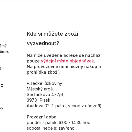
Kde si můžete zboží
vyzvednout?
nám?
díme.
Na níže uvedené adrese se nachází
pouze
výdejní místo objednávek
.
Na provozovně není možný nákup a
0 -
prohlídka zboží.
Písecké lůžkoviny
cz
Městský areál
Sedláčkova 472/6
39701 Písek
(budova 02, 1. patro, vchod z nádvoří)
ky
Provozní doba
pondělí - pátek: 6:00 - 14:30 hod
sobota, neděle: zavřeno