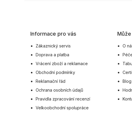
Z
á
p
a
Informace pro vás
Může 
t
í
Zákaznický servis
O ná
Doprava a platba
Péče
Vrácení zboží a reklamace
Tabu
Obchodní podmínky
Certi
Reklamační řád
Blog
Ochrana osobních údajů
Hodn
Pravidla zpracování recenzí
Kont
Velkoobchodní spolupráce