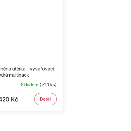
lněná utěrka - vyvařovací
drá multipack
Skladem
(>20 ks)
420 Kč
Detail