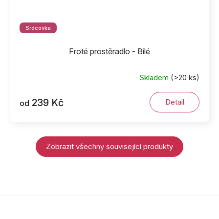
Srdcovka
Froté prostěradlo - Bílé
Skladem
(>20 ks)
239 Kč
Detail
od
Zobrazit všechny související produkty
Z
á