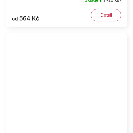
Skladem
(>20 ks)
Detail
564 Kč
od