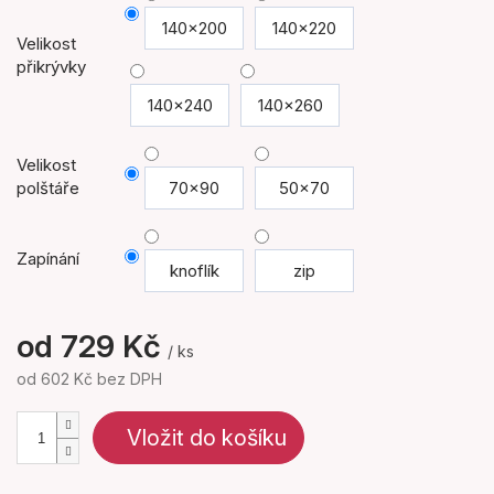
140x200
140x220
Velikost
přikrývky
140x240
140x260
Velikost
polštáře
70x90
50x70
Zapínání
knoflík
zip
od
729 Kč
/ ks
od
602 Kč
bez DPH
Měrná
cena:
Vložit do košíku