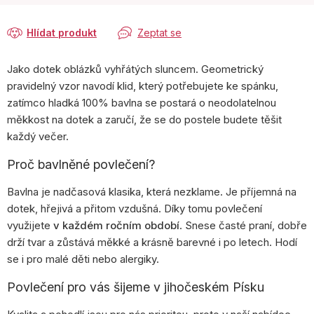
Hlídat produkt
Zeptat se
Jako dotek oblázků vyhřátých sluncem. Geometrický
pravidelný vzor navodí klid, který potřebujete ke spánku,
zatímco hladká 100% bavlna se postará o neodolatelnou
měkkost na dotek a zaručí, že se do postele budete těšit
každý večer.
Proč bavlněné povlečení?
Bavlna je nadčasová klasika, která nezklame. Je příjemná na
dotek, hřejivá a přitom vzdušná. Díky tomu povlečení
využijete
v každém ročním období
. Snese časté praní, dobře
drží tvar a zůstává měkké a krásně barevné i po letech. Hodí
se i pro malé děti nebo alergiky.
Povlečení pro vás šijeme v jihočeském Písku