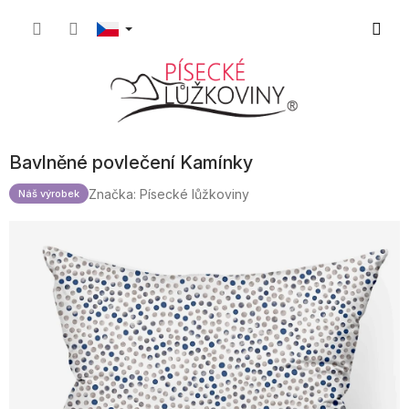
Přejít
Nákupn
na
obsah
košík
Bavlněné povlečení Kamínky
Značka:
Písecké lůžkoviny
Náš výrobek