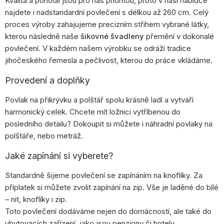
Kvalita a pohodlí jsou pro nás prioritou, proto v naší nabídce
najdete i nadstandardní povlečení s délkou až 260 cm. Celý
proces výroby zahajujeme precizním střihem vybrané látky,
kterou následně naše
šikovné švadleny
přemění v dokonalé
povlečení. V každém našem výrobku se odráží tradice
jihočeského řemesla a pečlivost, kterou do práce vkládáme.
Provedení a doplňky
Povlak na přikrývku a polštář spolu krásně ladí a vytváří
harmonický celek. Chcete mít ložnici vytříbenou do
posledního detailu? Dokoupit si můžete i náhradní povlaky na
polštáře, nebo metráž.
Jaké zapínání si vyberete?
Standardně šijeme povlečení se zapínáním na knoflíky. Za
příplatek si můžete zvolit zapínání na zip. Vše je laděné do bílé
– nit, knoflíky i zip.
Toto povlečení dodáváme nejen do domácností, ale také do
ubytovacích zařízení, jako jsou penziony či hotely.