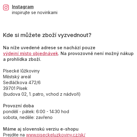
Instagram
inspirujte se novinkami
Kde si můžete zboží vyzvednout?
Na níže uvedené adrese se nachází pouze
výdejní místo objednávek
. Na provozovně není možný nákup
a prohlídka zboží.
Písecké lůžkoviny
Městský areál
Sedláčkova 472/6
39701 Písek
(budova 02, 1. patro, vchod z nádvoří)
Provozní doba
pondělí - pátek: 6:00 - 14:30 hod
sobota, neděle: zavřeno
Máme aj slovenskú verziu e-shopu
Prejdite na
www.piseckeluzkoviny.cz/sk/