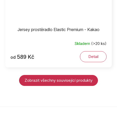
Jersey prostěradlo Elastic Premium - Kakao
Skladem
(>20 ks)
589 Kč
Detail
od
Zobrazit všechny související produkty
Z