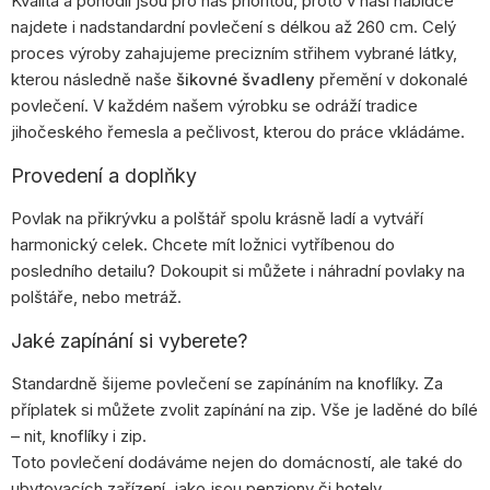
Kvalita a pohodlí jsou pro nás prioritou, proto v naší nabídce
najdete i nadstandardní povlečení s délkou až 260 cm. Celý
proces výroby zahajujeme precizním střihem vybrané látky,
kterou následně naše
šikovné švadleny
přemění v dokonalé
povlečení. V každém našem výrobku se odráží tradice
jihočeského řemesla a pečlivost, kterou do práce vkládáme.
Provedení a doplňky
Povlak na přikrývku a polštář spolu krásně ladí a vytváří
harmonický celek. Chcete mít ložnici vytříbenou do
posledního detailu? Dokoupit si můžete i náhradní povlaky na
polštáře, nebo metráž.
Jaké zapínání si vyberete?
Standardně šijeme povlečení se zapínáním na knoflíky. Za
příplatek si můžete zvolit zapínání na zip. Vše je laděné do bílé
– nit, knoflíky i zip.
Toto povlečení dodáváme nejen do domácností, ale také do
ubytovacích zařízení, jako jsou penziony či hotely.