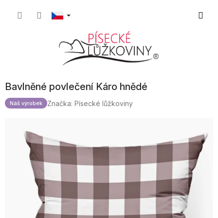
Přejít
Nákupn
na
obsah
košík
Bavlněné povlečení Káro hnědé
Značka:
Písecké lůžkoviny
Náš výrobek