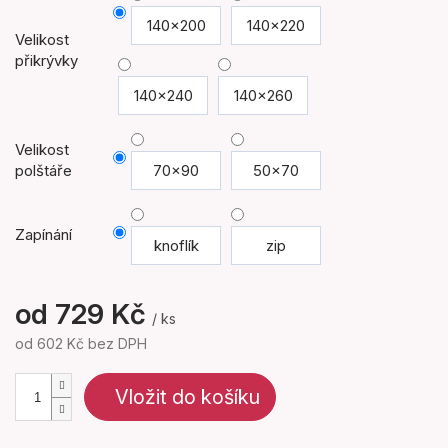
140x200
140x220
Velikost
přikrývky
140x240
140x260
Velikost
polštáře
70x90
50x70
Zapínání
knoflík
zip
od
729 Kč
/ ks
od
602 Kč
bez DPH
Měrná
cena:
Vložit do košíku