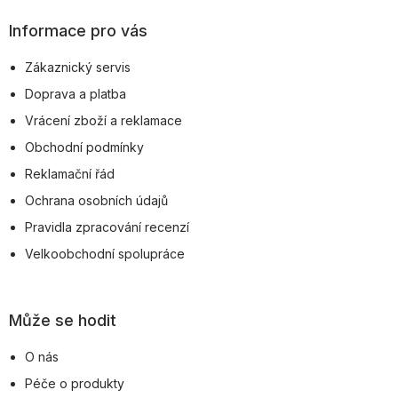
á
p
Informace pro vás
a
Zákaznický servis
t
Doprava a platba
í
Vrácení zboží a reklamace
Obchodní podmínky
Reklamační řád
Ochrana osobních údajů
Pravidla zpracování recenzí
Velkoobchodní spolupráce
Může se hodit
O nás
Péče o produkty