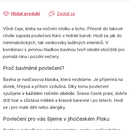
Hlídat produkt
Zeptat se
Vůně čaje, kniha na nočním stolku a ticho. Přesně do takové
chvíle zapadá povlečení Káro v hnědé barvě. Hodí se jak do
minimalistických, tak venkovsky laděných interiérů. V
kombinaci s jemnou hladkou bavlnou tvoří ideální útočiště pro
pomalá rána i pozdní večery.
Proč bavlněné povlečení?
Bavlna je nadčasová klasika, která nezklame. Je příjemná na
dotek, hřejivá a přitom vzdušná. Díky tomu povlečení
využijete
v každém ročním období
. Snese časté praní, dobře
drží tvar a zůstává měkké a krásně barevné i po letech. Hodí
se i pro malé děti nebo alergiky.
Povlečení pro vás šijeme v jihočeském Písku