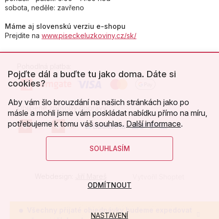
sobota, neděle: zavřeno
Máme aj slovenskú verziu e-shopu
Prejdite na
www.piseckeluzkoviny.cz/sk/
Pohodlná platba:
Pojďte dál a buďte tu jako doma. Dáte si
cookies?
Aby vám šlo brouzdání na našich stránkách jako po
Oblíbené způsoby dopravy:
másle a mohli jsme vám poskládat nabídku přímo na míru,
potřebujeme k tomu váš souhlas.
Další informace
.
SOUHLASÍM
Webdesign:
Jiří Mareš
Vytvořil Shoptet
ODMÍTNOUT
Copyright 2026
Písecké lůžkoviny
. Všechna práva
Všechny přijaté objednávky budeme expedovat
NASTAVENÍ
vyhrazena.
Upravit nastavení cookies