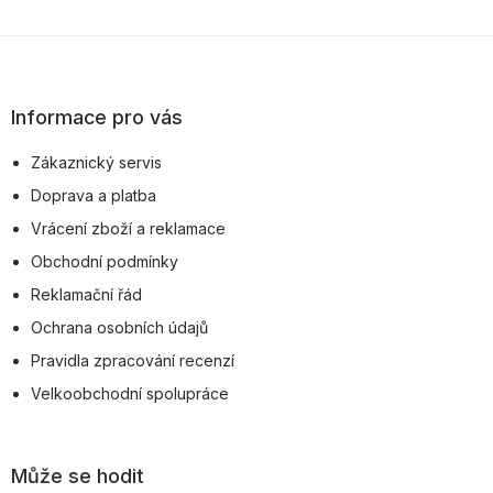
Z
á
p
Informace pro vás
a
Zákaznický servis
t
Doprava a platba
í
Vrácení zboží a reklamace
Obchodní podmínky
Reklamační řád
Ochrana osobních údajů
Pravidla zpracování recenzí
Velkoobchodní spolupráce
Může se hodit