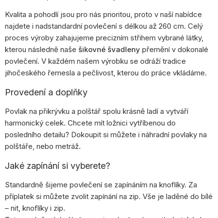
Kvalita a pohodlí jsou pro nás prioritou, proto v naší nabídce
najdete i nadstandardní povlečení s délkou až 260 cm. Celý
proces výroby zahajujeme precizním střihem vybrané látky,
kterou následně naše
šikovné švadleny
přemění v dokonalé
povlečení. V každém našem výrobku se odráží tradice
jihočeského řemesla a pečlivost, kterou do práce vkládáme.
Provedení a doplňky
Povlak na přikrývku a polštář spolu krásně ladí a vytváří
harmonický celek. Chcete mít ložnici vytříbenou do
posledního detailu? Dokoupit si můžete i náhradní povlaky na
polštáře, nebo metráž.
Jaké zapínání si vyberete?
Standardně šijeme povlečení se zapínáním na knoflíky. Za
příplatek si můžete zvolit zapínání na zip. Vše je laděné do bílé
– nit, knoflíky i zip.