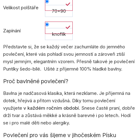
Velikost polštáře
70x90
Zapínání
knoflík
Představte si, že se každý večer zachumláte do jemného
povlečení, které vás pohladí svou jemností a zároveň ztiší
mysl jemným, elegantním vzorem. Přesně takové je povlečení
Puntíky šedo-bílé.
Ušité z příjemné 100% hladké bavlny.
Proč bavlněné povlečení?
Bavlna je nadčasová klasika, která nezklame. Je příjemná na
dotek, hřejivá a přitom vzdušná. Díky tomu povlečení
využijete
v každém ročním období
. Snese časté praní, dobře
drží tvar a zůstává měkké a krásně barevné i po letech. Hodí
se i pro malé děti nebo alergiky.
Povlečení pro vás šijeme v jihočeském Písku