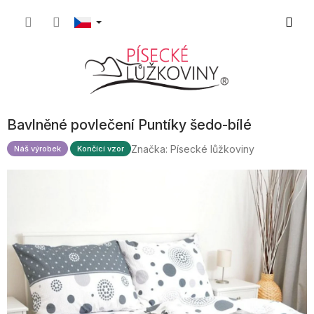
Přejít
Nákupn
na
obsah
košík
Bavlněné povlečení Puntíky šedo-bílé
Značka:
Písecké lůžkoviny
Náš výrobek
Končící vzor