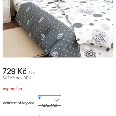
729 Kč
/ ks
602 Kč bez DPH
Měrná
cena:
Vyprodáno
Velikost přikrývky
140x200