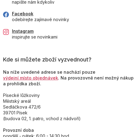
napište nám kdykoliv
Facebook
odebírejte zajímavé novinky
Instagram
inspirujte se novinkami
Kde si můžete zboží vyzvednout?
Na níže uvedené adrese se nachází pouze
výdejní místo objednávek
. Na provozovně není možný nákup
a prohlídka zboží.
Písecké lůžkoviny
Městský areál
Sedláčkova 472/6
39701 Písek
(budova 02, 1. patro, vchod z nádvoří)
Provozní doba
pondělí - pátek: 6:00 - 14:30 hod