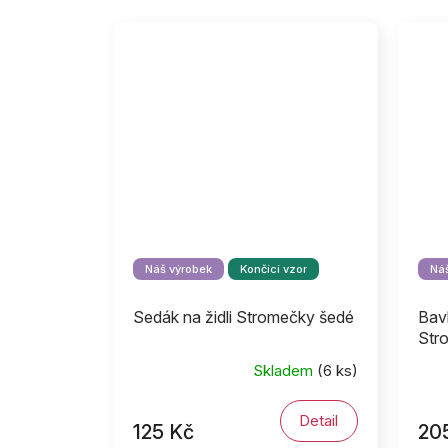
Náš výrobek
Končící vzor
Náš
Sedák na židli Stromečky šedé
Bavl
Str
Skladem
(6 ks)
Detail
125 Kč
20