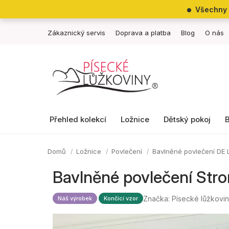
Přejít
Všechny 
na
obsah
Zákaznický servis
Doprava a platba
Blog
O nás
Přehled kolekcí
Ložnice
Dětský pokoj
Domů
Ložnice
Povlečení
Bavlněné povlečení DE
Bavlněné povlečení Str
Značka:
Písecké lůžkovi
Náš výrobek
Končící vzor