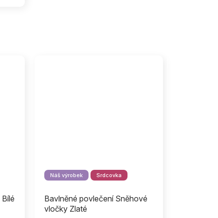
Náš výrobek
Srdcovka
 Bílé
Bavlněné povlečení Sněhové
vločky Zlaté