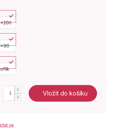
0x200
0x90
oflík
Vložit do košíku
ptat se