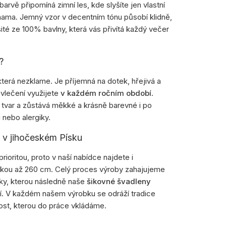
rvě připomíná zimní les, kde slyšíte jen vlastní
ama. Jemný vzor v decentním tónu působí klidně,
té ze 100% bavlny, která vás přivítá každý večer
?
která nezklame. Je příjemná na dotek, hřejivá a
vlečení využijete
v každém ročním období
.
 tvar a zůstává měkké a krásně barevné i po
i nebo alergiky.
e v jihočeském Písku
prioritou, proto v naší nabídce najdete i
lkou až 260 cm. Celý proces výroby zahajujeme
tky, kterou následně naše
šikovné švadleny
í. V každém našem výrobku se odráží tradice
ost, kterou do práce vkládáme.