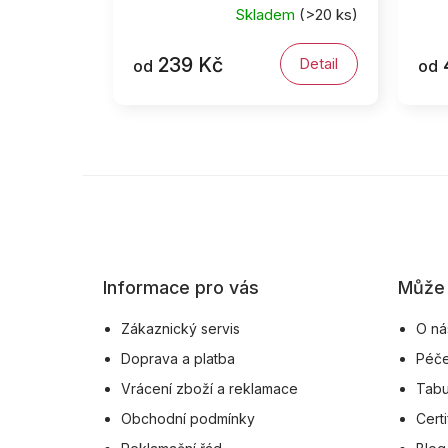
Skladem
(>20 ks)
239 Kč
Detail
od
od
Z
á
p
a
Informace pro vás
Může 
t
í
Zákaznický servis
O ná
Doprava a platba
Péče
Vrácení zboží a reklamace
Tabu
Obchodní podmínky
Certi