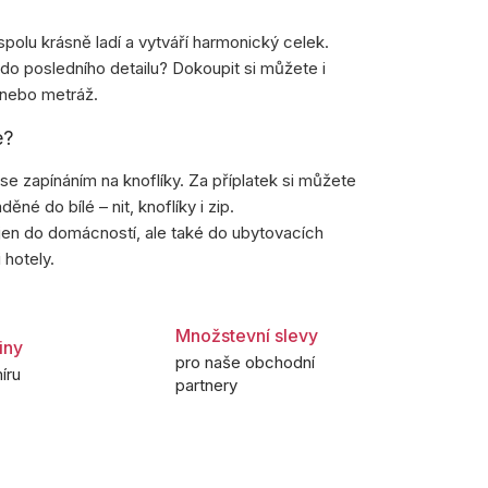
spolu krásně ladí a vytváří harmonický celek.
 do posledního detailu? Dokoupit si můžete i
 nebo metráž.
e?
e zapínáním na knoflíky. Za příplatek si můžete
děné do bílé – nit, knoflíky i zip.
en do domácností, ale také do ubytovacích
 hotely.
Množstevní slevy
iny
pro naše obchodní
íru
partnery