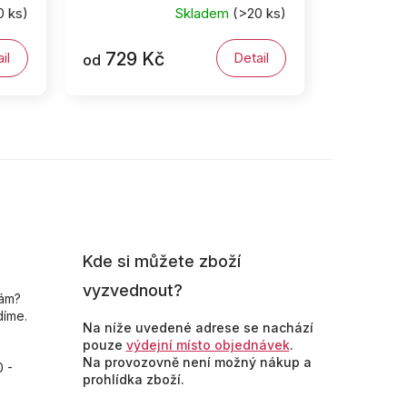
0 ks)
Skladem
(>20 ks)
729 Kč
il
Detail
od
Kde si můžete zboží
vyzvednout?
nám?
díme.
Na níže uvedené adrese se nachází
pouze
výdejní místo objednávek
.
Na provozovně není možný nákup a
0 -
prohlídka zboží.