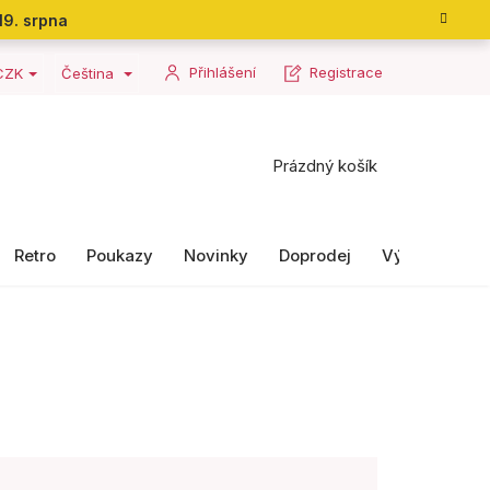
19. srpna
Přihlášení
Registrace
CZK
Čeština
Nákupní
Prázdný košík
košík
Retro
Poukazy
Novinky
Doprodej
Výrobky II. ja