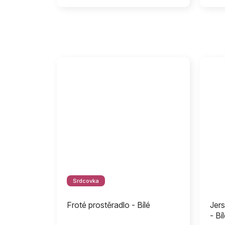
Srdcovka
Froté prostěradlo - Bílé
Jers
- Bí