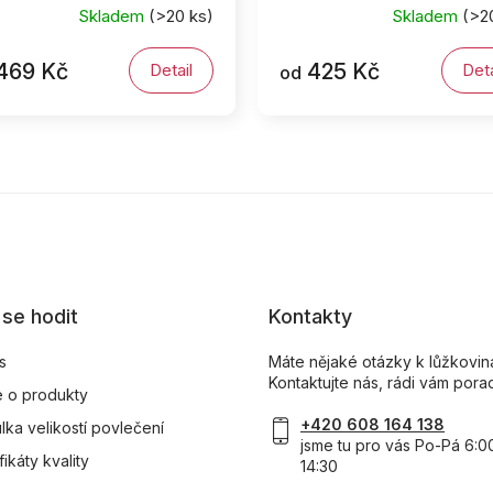
Skladem
(>20 ks)
Skladem
(>2
469 Kč
425 Kč
Detail
Deta
od
se hodit
Kontakty
s
Máte nějaké otázky k lůžkovi
Kontaktujte nás, rádi vám pora
 o produkty
+420 608 164 138
lka velikostí povlečení
jsme tu pro vás Po-Pá 6:0
fikáty kvality
14:30