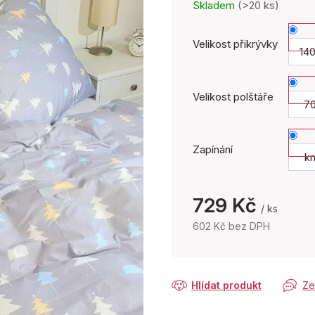
Skladem
(>20 ks)
Velikost přikrývky
14
Velikost polštáře
7
Zapínání
kn
729 Kč
/ ks
602 Kč bez DPH
Měrná
cena:
Hlídat produkt
Ze