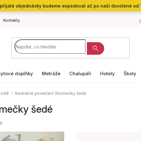
přijaté objednávky budeme expedovat až po naší dovolené od 
Kontakty
Bytové doplňky
Metráže
Chalupáři
Hotely
Školy
 LUXE
Bavlněné povlečení Stromečky šedé
omečky šedé
ny