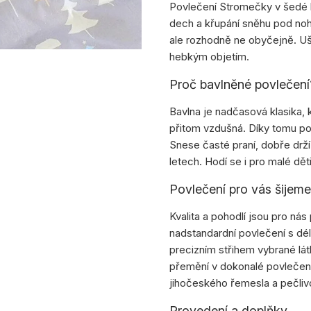
Povlečení Stromečky v šedé ba
dech a křupání sněhu pod noh
ale rozhodně ne obyčejně. Uši
hebkým objetím.
Proč bavlněné povlečení
Bavlna je nadčasová klasika, 
přitom vzdušná. Díky tomu po
Snese časté praní, dobře drží
letech. Hodí se i pro malé dět
Povlečení pro vás šijem
Kvalita a pohodlí jsou pro nás 
nadstandardní povlečení s dé
precizním střihem vybrané lá
přemění v dokonalé povlečen
jihočeského řemesla a pečliv
Provedení a doplňky