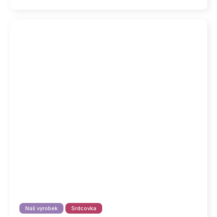
Náš výrobek
Srdcovka