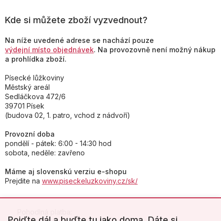
Kde si můžete zboží vyzvednout?
Na níže uvedené adrese se nachází pouze
výdejní místo objednávek
. Na provozovně není možný nákup
a prohlídka zboží.
Písecké lůžkoviny
Městský areál
Sedláčkova 472/6
39701 Písek
(budova 02, 1. patro, vchod z nádvoří)
Provozní doba
pondělí - pátek: 6:00 - 14:30 hod
sobota, neděle: zavřeno
Máme aj slovenskú verziu e-shopu
Prejdite na
www.piseckeluzkoviny.cz/sk/
Pohodlná platba:
Pojďte dál a buďte tu jako doma. Dáte si