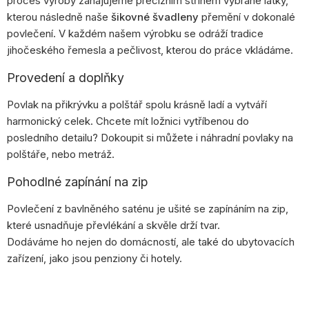
proces výroby zahajujeme precizním střihem vybrané látky,
kterou následně naše
šikovné švadleny
přemění v dokonalé
povlečení. V každém našem výrobku se odráží tradice
jihočeského řemesla a pečlivost, kterou do práce vkládáme.
Provedení a doplňky
Povlak na přikrývku a polštář spolu krásně ladí a vytváří
harmonický celek. Chcete mít ložnici vytříbenou do
posledního detailu? Dokoupit si můžete i náhradní povlaky na
polštáře, nebo metráž.
Pohodlné zapínání na zip
Povlečení z bavlněného saténu je ušité se zapínáním na zip,
které usnadňuje převlékání a skvěle drží tvar.
Dodáváme ho nejen do domácností, ale také do ubytovacích
zařízení, jako jsou penziony či hotely.