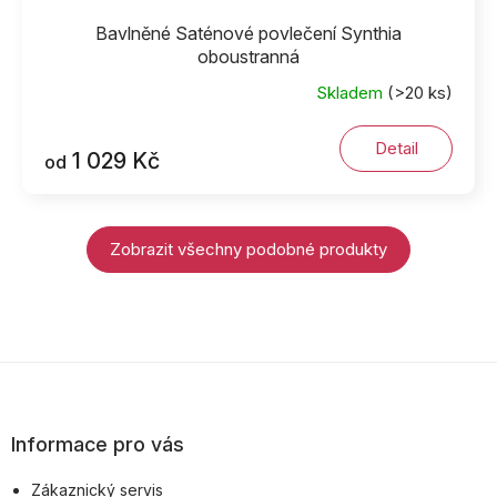
Bavlněné Saténové povlečení Synthia
oboustranná
Skladem
(>20 ks)
Detail
1 029 Kč
od
Zobrazit všechny podobné produkty
Z
á
p
Informace pro vás
a
Zákaznický servis