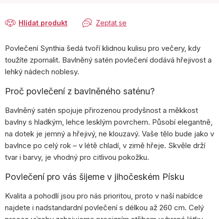
Hlídat produkt
Zeptat se
Povlečení Synthia šedá tvoří klidnou kulisu pro večery, kdy
toužíte zpomalit. Bavlněný satén povlečení dodává hřejivost a
lehký nádech noblesy.
Proč povlečení z bavlněného saténu?
Bavlněný satén spojuje přirozenou prodyšnost a měkkost
bavlny s hladkým, lehce lesklým povrchem. Působí elegantně,
na dotek je jemný a hřejivý, ne klouzavý. Vaše tělo bude jako v
bavlnce po celý rok – v létě chladí, v zimě hřeje. Skvěle drží
tvar i barvy, je vhodný pro citlivou pokožku.
Povlečení pro vás šijeme v jihočeském Písku
Kvalita a pohodlí jsou pro nás prioritou, proto v naší nabídce
najdete i nadstandardní povlečení s délkou až 260 cm. Celý