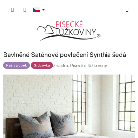
Přejít
Nákupn
na
obsah
košík
Bavlněné Saténové povlečení Synthia šedá
Značka:
Písecké lůžkoviny
Náš výrobek
Srdcovka