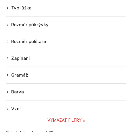
r
Typ lůžka
o
d
Rozměr přikrývky
u
k
Rozměr polštáře
t
ů
Zapínání
Gramáž
Barva
Vzor
VYMAZAT FILTRY