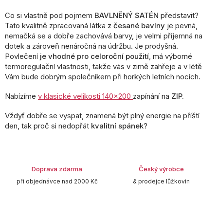
r
Co si vlastně pod pojmem
BAVLNĚNÝ SATÉN
představit?
v
Tato kvalitně zpracovaná látka
z česané bavlny
k
je pevná,
y
nemačká se a dobře zachovává barvy, je velmi příjemná na
v
dotek a zároveň nenáročná na údržbu. Je prodyšná.
ý
Povlečení
je vhodné pro celoroční použití
, má výborné
p
termoregulační vlastnosti, takže vás v zimě zahřeje a v létě
i
Vám bude dobrým společníkem při horkých letních nocích.
s
u
Nabízíme
v klasické velikosti 140x200
zapínání na
ZIP.
Vždyť dobře se vyspat, znamená být plný energie na příští
den, tak proč si nedopřát
kvalitní spánek
?
Doprava zdarma
Český výrobce
při objednávce nad 2000 Kč
& prodejce lůžkovin