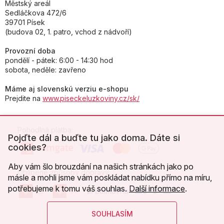
Městský areál
Sedláčkova 472/6
39701 Písek
(budova 02, 1. patro, vchod z nádvoří)
Provozní doba
pondělí - pátek: 6:00 - 14:30 hod
sobota, neděle: zavřeno
Máme aj slovenskú verziu e-shopu
Prejdite na
www.piseckeluzkoviny.cz/sk/
Pohodlná platba:
Pojďte dál a buďte tu jako doma. Dáte si
cookies?
Aby vám šlo brouzdání na našich stránkách jako po
Oblíbené způsoby dopravy:
másle a mohli jsme vám poskládat nabídku přímo na míru,
potřebujeme k tomu váš souhlas.
Další informace
.
SOUHLASÍM