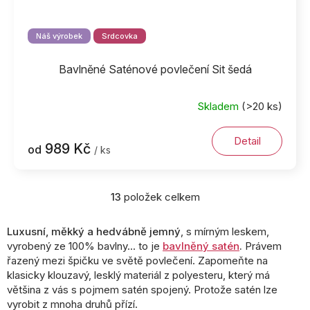
Náš výrobek
Srdcovka
Bavlněné Saténové povlečení Sit šedá
Skladem
(>20 ks)
Detail
989 Kč
od
/ ks
13
položek celkem
O
v
l
Luxusní, měkký a hedvábně jemný
, s mírným leskem,
á
vyrobený ze 100% bavlny... to je
bavlněný satén
.
Právem
d
řazený mezi špičku ve světě povlečení. Zapomeňte na
a
klasicky klouzavý, lesklý materiál z polyesteru, který má
c
většina z vás s pojmem satén spojený. Protože satén lze
í
vyrobit z mnoha druhů přízí.
p