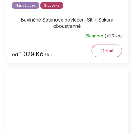
Náš výrobek
Srdcovka
Bavlněné Saténové povlečení Sit + Sakura
oboustranné
Skladem
(>20 ks)
Detail
1 029 Kč
od
/ ks