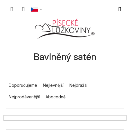
Přejít
Nákupn
na
obsah
košík
Bavlněný satén
Ř
a
Doporučujeme
Nejlevnější
Nejdražší
z
Nejprodávanější
Abecedně
e
n
í
p