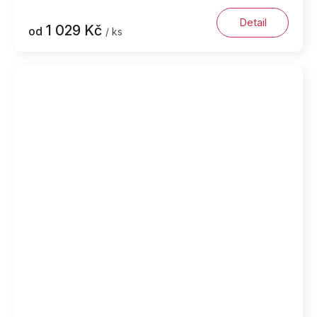
Detail
1 029 Kč
od
/ ks