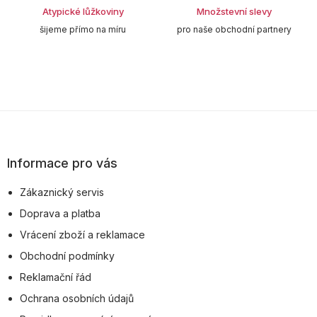
Atypické lůžkoviny
Množstevní slevy
šijeme přímo na míru
pro naše obchodní partnery
Z
á
p
Informace pro vás
a
Zákaznický servis
t
Doprava a platba
í
Vrácení zboží a reklamace
Obchodní podmínky
Reklamační řád
Ochrana osobních údajů