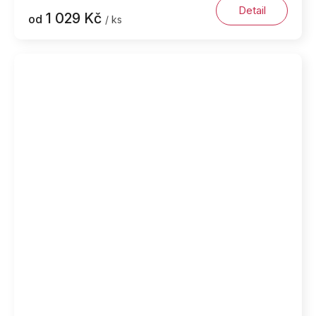
Detail
1 029 Kč
od
/ ks