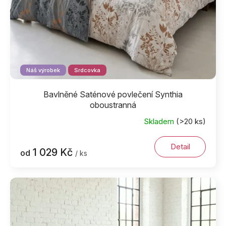
Náš výrobek
Srdcovka
Bavlněné Saténové povlečení Synthia
oboustranná
Skladem
(>20 ks)
Detail
1 029 Kč
od
/ ks