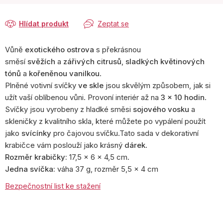
cena:
Hlídat produkt
Zeptat se
Vůně
exotického ostrova
s překrásnou
směsí
svěžích
a
zářivých citrusů
,
sladkých květinových
tónů
a
kořeněnou vanilkou
.
Plněné votivní svíčky
ve skle
jsou skvělým způsobem, jak si
užít vaší oblíbenou vůni. Provoní interiér až na
3 x 10 hodin
.
Svíčky jsou vyrobeny z hladké směsi
sojového vosku
a
skleničky z kvalitního skla, které můžete po vypálení použít
jako
svícínky
pro čajovou svíčku.Tato sada v dekorativní
krabičce vám poslouží jako krásný
dárek
.
Rozměr krabičky:
17,5 x 6 x 4,5 cm.
Jedna svíčka:
váha 37 g, rozměr 5,5 x 4 cm
Bezpečnostní list ke stažení