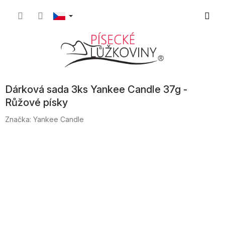
Přejít
Nákupn
na
obsah
košík
Dárková sada 3ks Yankee Candle 37g -
Růžové písky
Značka:
Yankee Candle