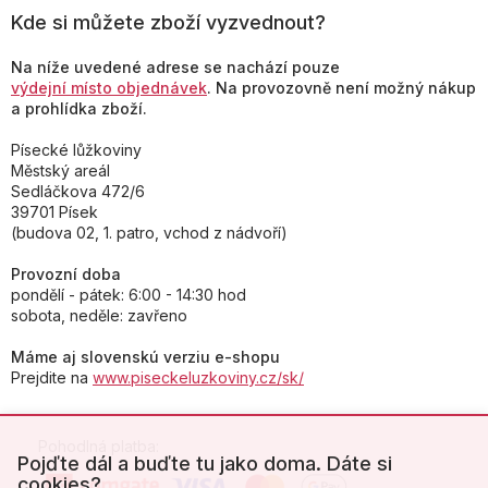
Kde si můžete zboží vyzvednout?
Na níže uvedené adrese se nachází pouze
výdejní místo objednávek
. Na provozovně není možný nákup
a prohlídka zboží.
Písecké lůžkoviny
Městský areál
Sedláčkova 472/6
39701 Písek
(budova 02, 1. patro, vchod z nádvoří)
Provozní doba
pondělí - pátek: 6:00 - 14:30 hod
sobota, neděle: zavřeno
Máme aj slovenskú verziu e-shopu
Prejdite na
www.piseckeluzkoviny.cz/sk/
Pohodlná platba:
Pojďte dál a buďte tu jako doma. Dáte si
cookies?