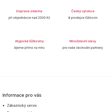
Doprava zdarma
Český výrobce
při objednávce nad 2000 Kč
& prodejce lůžkovin
Atypické lůžkoviny
Množstevní slevy
šijeme přímo na míru
pro naše obchodní partnery
Z
á
p
Informace pro vás
a
Zákaznický servis
t